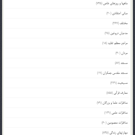
ماهها و روزهای خاص
(745)
مبانی اعتقادی
(20)
مختلف
(367)
مدعیان دروغین
(25)
مراجع معظم تقلید
(15)
مردان
(40)
مسجد
(87)
مسجد مقدس جمکران
(19)
مسیحیت
(229)
معارف قرآنی
(855)
مناظرات علما و بزرگان
(79)
مناظرات علمی
(139)
مناظرات معصومین
(60)
مهارتهای زندگی
(845)