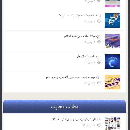
3 بهمن 04
ویژه نامه میلاد سه خورشید دشت کربلا
2 بهمن 04
ویژه میلاد امام حسین علیه السلام
2 بهمن 04
ویژه ماه شعبان المعظّم
28 دی 04
ویژه مبعث حضرت محمد صلی الله علیه و اله و سلم
25 دی 04
مطالب محبوب
نمادهای شیطان پرستی در بازی کلش آف کلنز
11 مرداد 94