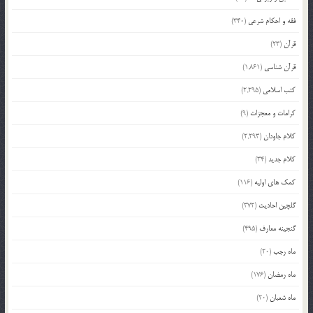
فقه و احکام شرعی
(340)
قرآن
(23)
قرآن شناسی
(1,861)
کتب اسلامی
(2,295)
کرامات و معجزات
(9)
کلام جاودان
(2,293)
کلام جدید
(34)
کمک های اولیه
(116)
گلچین احادیث
(372)
گنجینه معارف
(495)
ماه رجب
(20)
ماه رمضان
(176)
ماه شعبان
(20)