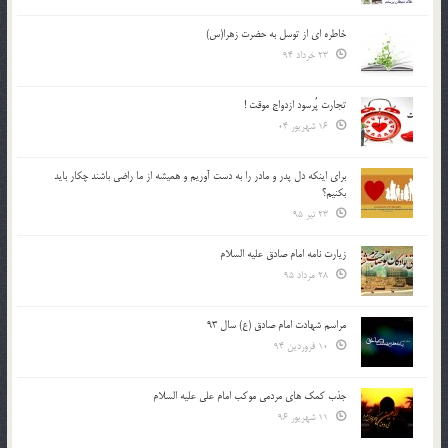
خاطره ای از توسل به حضرت زهرا(س)
23 خرداد 94
تجارت پُرسود ازدواج موقت !
16 شهریور 04
براي اينكه دل پدر و مادر را به دست آوريم و هميشه از ما راضي باشند چكار بايد
بكنيم؟
23 تیر 95
زیارت نامه امام صادق علیه السلام
28 مرداد 95
مراسم شهادت امام صادق (ع) سال 93
10 فروردین 94
جذب کمک های مردمی موکب امام علی علیه السلام
11 شهریور 96