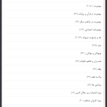
مهدویت
(2,150)
مهدویت در قرآن و روایات
(47)
مهدویت در مذاهب دیگر
(36)
موضوعات اجتماعی
(122)
نقد و پاسخ به شبهات
(2,166)
نماز
(225)
نوجوانان و جوانان
(440)
همسران و تفاهم خانواده
(68)
وقف
(77)
ولایت فقیه
(37)
ویتامین ها
(89)
ویژه امامزاده سید جلال الدین
(16)
ویژه کاروان صادقیه
(30)