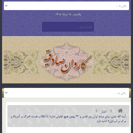
یکشنبه , 18 مرداد 1405
اخبار
آیت الله جنتی: برای مردم ایران روز قدس و 22 بهمن هیچ تفاوتی ندارد/ تا انقلاب هست «مرگ بر آمریکا و
مرگ بر اسرائیل» ادامه دارد