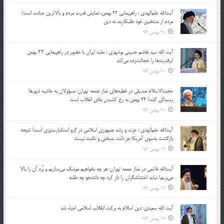
آیت‌الله علم‌الهدی : راهپیمایی 22 بهمن، نمایش قدرت مردم و بالاترین عبادت است/
مردم از منتخبین خود طلبکارند، نه دین
20 بهمن 96
آیت الله سید هاشم حسینی بوشهری : ملت ایران با حضور در راهپیمایی ۲۲ بهمن
ابرقدرت‌ها را خجالت‌زده می‌کند
20 بهمن 96
حجت‌الاسلام صدیقی در خطبه‌های نماز جمعه تهران: مسؤولان به حاشیه شهرها
رسیدگی کنند/ 22 بهمن به رخ کشیدن بقای انقلاب است
20 بهمن 96
آیت‌الله علم‌الهدی : عزت و رشد جمهوری اسلامی در گرو استکبارستیزی است/ نتیجه
بازگشت به‌سوی آمریکا جز ذلت، بدبختی و نکبت نیست
13 بهمن 96
آیت‌الله خاتمی در نماز جمعه تهران: هر چه بخواهیم موشک می‌سازیم و بُرد آن را بالا
می‌بریم/ نباید اغتشاشگران را ناز کرد چه دانشجو چه طلبه
13 بهمن 96
آیت الله سعیدی: دین اسلام به برکت انقلاب اسلامی احیاء شد
13 بهمن 96