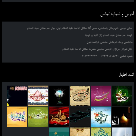
آدرس و شماره تماس
استان کرمان ، شهرستان رفسنجان، حسن آباد صادق الائمه علیه السلام نوق، بلوار امام صادق علیه السلام
کوچه امام صادق علیه السلام (9) انتهای کوچه
ساختمان پایگاه فرهنگی مذهبی دارالصادقیون
دفتر شورای مرکزی انجمن محبین حضرت صادق الائمه علیه السلام
شماره تماس : 03434171563 – 09133928317
ائمه اطهار