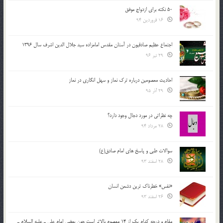
50 نکته برای ازدواج موفق
16 فروردین 94
اجتماع عظیم صادقیون در آستان مقدس امامزاده سید جلال الدین اشرف سال 1396
29 تیر 96
احادیث معصومین درباره ترک نماز و سهل انگاری در نماز
29 آذر 95
چه نظراتی در مورد دجال وجود دارد؟
28 مرداد 94
سوالات طبی و پاسخ های امام صادق(ع)
28 اسفند 93
«نفس» خطرناک ترین دشمن انسان
26 اسفند 93
مقام و درجه كدام يك از 14 معصوم بالاتر است چون بعضي امام علي ـ عليه السلام ـ