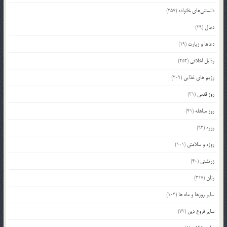
دانستنی‌های خانواده
(357)
دجال
(29)
دعاها و زیارت
(19)
رذایل اخلاقی
(252)
رژیم های غذایی
(209)
روز قدس
(31)
روز مباهله
(41)
روزه
(93)
روزه و سلامتی
(101)
زرتشتی
(40)
زنان
(317)
سایر روزها و ماه ها
(103)
سایر فروع دین
(72)