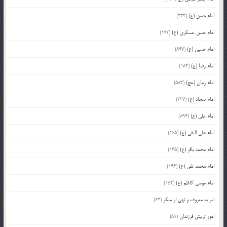
امام حسن (ع)
(233)
امام حسن عسکری (ع)
(172)
امام حسین (ع)
(847)
امام رضا (ع)
(182)
امام زمان (عج)
(583)
امام سجاد (ع)
(227)
امام علی (ع)
(894)
امام علی النقی (ع)
(165)
امام محمد باقر (ع)
(165)
امام محمد تقی (ع)
(146)
امام موسی کاظم (ع)
(152)
امر به معروف و نهی از منکر
(63)
امور تربیتی فرزندان
(51)