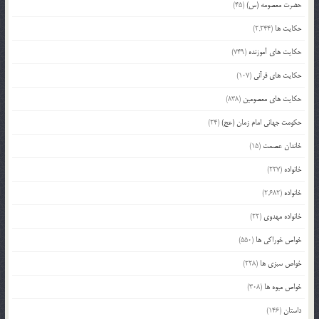
حضرت معصومه (س)
(45)
حکایت ها
(2,244)
حکایت های آموزنده
(749)
حکایت های قرآنی
(107)
حکایت های معصومین
(838)
حکومت جهانی امام زمان (عج)
(24)
خاندان عصمت
(15)
خانواده
(227)
خانواده
(2,682)
خانواده مهدوی
(22)
خواص خوراکی ها
(550)
خواص سبزی ها
(228)
خواص میوه ها
(308)
داستان
(146)