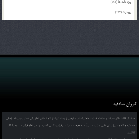
ویژه نامه ها
(135)
یهودیت
(194)
کاروان صادقیه
هدف از خلقت عالم معرفت و عبادت خداوند متعال است, و غرض از بعثت انبیاء از آدم تا خاتم تحقق آن است, رسول خدا (صلی
الله علیه و آله و سلم) برای تعلیم و تربیت بشریّت به معرفت و عبادت ,قرآن و کسی که نزد او علم تمام قرآن است به یادگار
گذاشت.