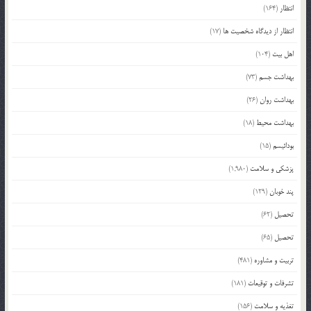
انتظار
(164)
انتظار از دیدگاه شخصیت ها
(17)
اهل بیت
(104)
بهداشت جسم
(73)
بهداشت روان
(26)
بهداشت محیط
(18)
بودائیسم
(15)
پزشکی و سلامت
(1,980)
پند خوبان
(129)
تحصیل
(62)
تحصیل
(65)
تربیت و مشاوره
(481)
تشرفات و توقیعات
(181)
تغذیه و سلامت
(156)