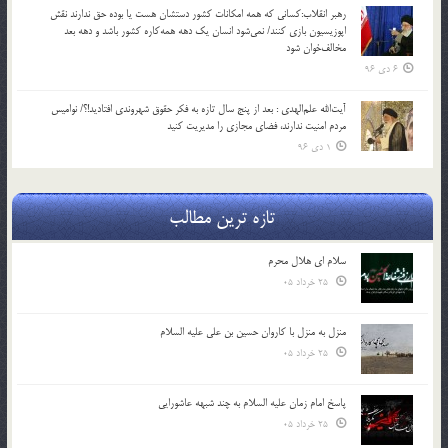
رهبر انقلاب:کسانی که همه امکانات کشور دستشان هست یا بوده حق ندارند نقش
اپوزیسیون بازی کنند/ نمی‌شود انسان یک‌ دهه همه‌کاره کشور باشد و دهه بعد
مخالف‌خوان شود
6 دی 96
آیت‌الله علم‌الهدی : بعد از پنج سال تازه به فکر حقوق شهروندی افتادید!؟/ نوامیس
مردم امنیت ندارند، فضای مجازی را مدیریت کنید
1 دی 96
تازه ترین مطالب
سلام ای هلال محرم
25 خرداد 05
منزل به منزل با کاروان حسین بن علی علیه السلام
25 خرداد 05
پاسخ امام زمان علیه السلام به چند شبهه عاشورایی
25 خرداد 05