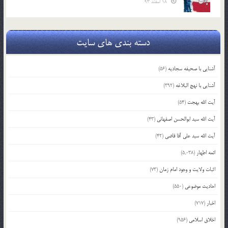
18 اسفند 93
دسته بندی های سایت
آشنایی با صحیفه سجادیه
(56)
آشنایی با نهج البلاغه
(392)
آیت الله بهجت
(54)
آیت الله سید ابوالحسن اصفهانی
(43)
آیت الله سید علی آقا قاضی
(42)
ائمه اطهار
(5,038)
اثبات ولایت و وجود امام زمان
(73)
احادیث موضوعی
(550)
اخبار
(717)
اخلاق اسلامی
(956)