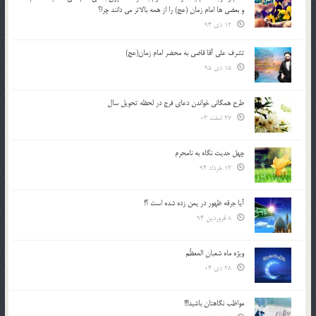
و بعضي ها امام زمان (عج) را از همه بالاتر مي دانند چرا؟
12 دی 94
تشرف علي آقا قاضي به محضر امام زمان(عج)
15 دی 95
طرح همگانی خواندن دعای فرج در لحظه تحویل سال
27 اسفند 03
چهل حدیث نگاه به نامحرم
13 خرداد 94
آیا جرقه ظهور در یمن زده شده است ؟!
8 فروردین 94
ویژه ماه شعبان المعظّم
28 دی 04
مواظب نگاهتان باشید!!!