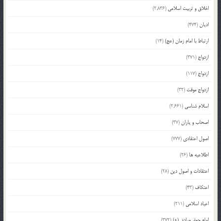
اخلاق و تربیت اسلامی
(2,836)
ادیان
(474)
ارتباط با امام زمان (عج)
(14)
ازدواج
(371)
ازدواج
(117)
ازدواج موقت
(32)
اسلام شناسی
(2,661)
اصحاب و یاران
(37)
اصول اعتقادی
(777)
اطلاعیه ها
(26)
اعتقادات و اصول دین
(28)
اعتکاف
(43)
اعیاد اسلامی
(211)
امام جعفر صادق (ع)
(372)