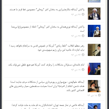
واکنش آیت‌الله مکارم‌شیرازی به سخنان اخیر “روحانی”: معصومین خط قرمز ما هستند
27 دی 96
واکنش آیت‌الله نوری‌همدانی به سخنان اخیر “روحانی”: انتقاد از معصومین(ع) بی‌معنا
است
27 دی 96
رهبر معظم انقلاب: “غلط زیادی” آمریکا در خصوص قدس به سرانجام نخواهد رسید |
نباید اجازه داد حاشیه امن برای رژیم صهیونیستی شود
26 دی 96
امام خامنه‌ای: مسئولان مشکلات را برطرف کنند، آمریکا هم هیچ غلطی نمی‌تواند بکند
19 دی 96
آیت‌الله علم‌الهدی : موج‌سواری و بهره‌برداری سیاسی از مشکلات مردم، جنایت است/
هدف دشمن، انتقام از «مردم» ایران است/ معیشت مستضعفین، معیار برنامه‌ریزی های
اقتصادی کشور باشد
15 دی 96
آیت‌الله خاتمی در نماز جمعه تهران: اغتشاشگران به نام ملت به ملت خیانت کردند/