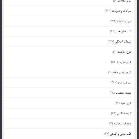
سایر مقالات
(5)
سوالات و شبهات
(420)
سیر و سلوک
(274)
شب های قدر
(46)
شبهات اخلاقی
(217)
شرح احادیث
(51)
شرح حدیث
(550)
شرح دیوان حافظ
(11)
شناخت امام
(440)
شهید دستغیب
(38)
شیخ مفید
(42)
شیعه شناسی
(69)
صحیفه سجادیه
(4)
طب سنتی و گیاهی
(147)