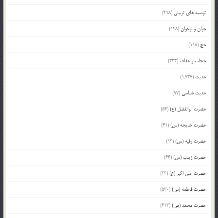
توصیه های تربیتی
(498)
جوان و نوجوان
(148)
حج
(118)
حجاب و عفاف
(333)
حدیث
(1,737)
حدیث شناسی
(97)
حضرت ابوالفضل (ع)
(54)
حضرت خدیجه (س)
(41)
حضرت رقیه (س)
(13)
حضرت زینب (س)
(66)
حضرت علی اکبر (ع)
(23)
حضرت فاطمه (س)
(530)
حضرت محمد (ص)
(613)