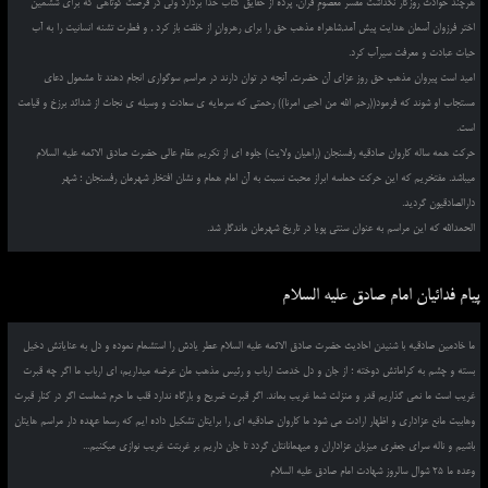
هرچند حوادث روزگار نگذاشت مفسّر معصومِ قرآن, پرده از حقایق کتاب خدا بردارد ولی در فرصت کوتاهی که برای ششمین
اختر فرزوان آسمان هدایت پیش آمد,شاهراه مذهب حق را برای رهروانِ از خلقت باز کرد , و فطرت تشنه انسانیت را به آب
حیات عبادت و معرفت سیرآب کرد.
امید است پیروان مذهب حق روز عزای آن حضرت, آنچه در توان دارند در مراسم سوگواری انجام دهند تا مشمول دعای
مستجاب او شوند که فرمود((رحم الله من احیی امرنا)) رحمتی که سرمایه ی سعادت و وسیله ی نجات از شدائد برزخ و قیامت
است.
حرکت همه ساله کاروان صادقیه رفسنجان (راهیان ولایت) جلوه ای از تکریم مقام عالی حضرت صادق الائمه علیه السلام
میباشد. مفتخریم که این حرکت حماسه ابراز محبت نسبت به آن امام همام و نشان افتخار شهرمان رفسنجان ؛ شهر
دارالصادقیون گردید.
الحمدالله که این مراسم به عنوان سنتی پویا در تاریخ شهرمان ماندگار شد.
پیام فدائیان امام صادق علیه السلام
ما خادمین صادقیه با شنیدن احادیث حضرت صادق الائمه علیه السلام عطر یادش را استشمام نموده و دل به عنایاتش دخیل
بسته و چشم به کراماتش دوخته ؛ از جان و دل خدمت ارباب و رئیس مذهب مان عرضه میداریم، ای ارباب ما اگر چه قبرت
غریب است ما نمی گذاریم قدر و منزلت شما غریب بماند. اگر قبرت ضریح و بارگاه ندارد قلب ما حرم شماست اگر در کنار قبرت
وهابیت مانع عزاداری و اظهار ارادت می شود ما کاروان صادقیه ای را برایتان تشکیل داده ایم که رسما عهده دار مراسم هایتان
باشیم و ناله سرای جعفری میزبان عزاداران و میهمانانتان گردد تا جان داریم بر غربتت غریب نوازی میکنیم...
وعده ما 25 شوال سالروز شهادت امام صادق علیه السلام