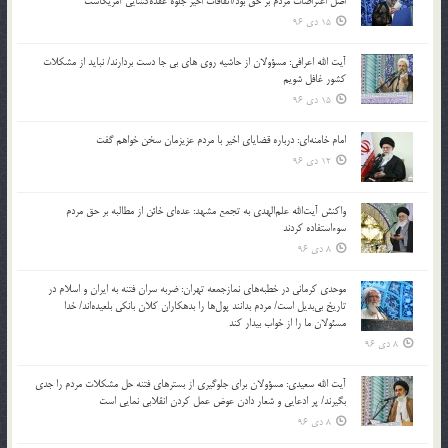
اصل اعتراضات مردم بر حق بود/اتفاقات اخیر جلوه عقده‌گشایی آمریکاست
15 دی 96
آیت الله اعرافی: مسؤولان از حاشیه روی های بی جا دست بردارند/ نباید از مشکلات
کشور غافل شویم
15 دی 96
امام خامنه‌ای: درباره قضایای اخیر با مردم عزیزمان سخن خواهم گفت
12 دی 96
واکنش آیت‌الله علم‌الهدی به تجمع مشهد: عده‌ای خائن از مطالبه بر حق مردم
سوءاستفاده کردند
8 دی 96
موحدی کرمانی در خطبه‌های نمازجمعه تهران: ضربه‌ سران فتنه به ایران و اسلام در
تاریخ بی‌بدیل است/ مردم بدانند پول‌ها را بدهکاران کلان بانکی بلعیده‌اند/ خدا
مسئولان ما را از خواب بیدار کند
8 دی 96
آیت الله سعیدی: مسؤولان برای جلوگیری از بسترهای فتنه حل مشکلات مردم را جدی
بگیرند/ پر ادعایی و شعار دادن عوض عمل کردن انقلابی نمایی است
8 دی 96