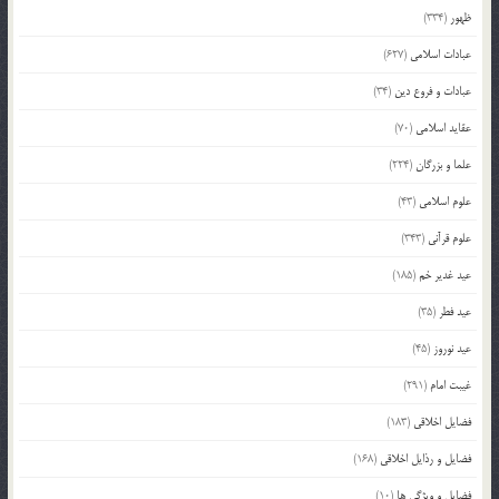
ظهور
(334)
عبادات اسلامی
(627)
عبادات و فروع دین
(34)
عقاید اسلامی
(70)
علما و بزرگان
(224)
علوم اسلامی
(43)
علوم قرآنی
(343)
عید غدیر خم
(185)
عید فطر
(35)
عید نوروز
(45)
غیبت امام
(291)
فضایل اخلاقی
(183)
فضایل و رذایل اخلاقی
(168)
فضایل و ویژگی ها
(10)