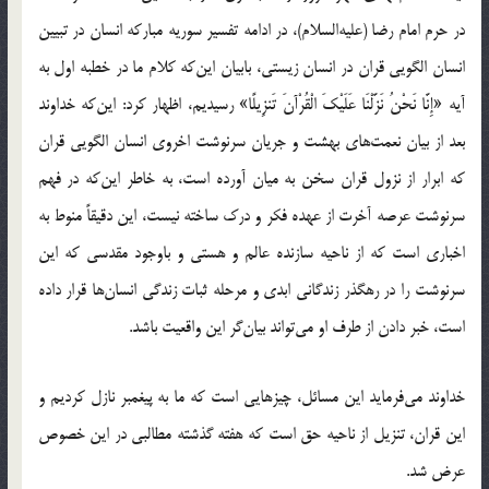
در حرم امام رضا (علیه‌السلام)، در ادامه تفسیر سوریه مبارکه انسان در تبیین
انسان الگویی قران در انسان زیستی، بابیان این‌که کلام ما در خطبه اول به
آیه «إِنَّا نَحْنُ نَزَّلْنَا عَلَیْکَ الْقُرْآنَ تَنزِیلًا» رسیدیم، اظهار کرد: این‌که خداوند
بعد از بیان نعمت‌های بهشت و جریان سرنوشت اخروی انسان الگویی قران
که ابرار از نزول قران سخن به میان آورده است، به خاطر این‌که در فهم
سرنوشت عرصه آخرت از عهده فکر و درک ساخته نیست، این دقیقاً منوط به
اخباری است که از ناحیه سازنده عالم و هستی و باوجود مقدسی که این
سرنوشت را در رهگذر زندگانی ابدی و مرحله ثبات زندگی انسان‌ها قرار داده
است، خبر دادن از طرف او می‌تواند بیان‌گر این واقعیت باشد.
خداوند می‌فرماید این مسائل، چیزهایی است که ما به پیغمبر نازل کردیم و
این قران، تنزیل از ناحیه حق است که هفته گذشته مطالبی در این خصوص
عرض شد.