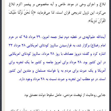
ابلاغ و اجرای وحی در موعد خاص و آیه مخصوص بر پیغمبر اکرم ابلاغ
می‌کرد، این نزول تدریجی قران است، لذا می‌فرماید: «إِنَّا نَحْنُ نَزَّلْنَا عَلَیْکَ
الْقُرْآنَ تَنزِیلًا».
آیت‌الله علم‌الهدی در خطبه دوم نماز جمعه امروز، 29 مرداد 95 که در حرم
امام رضا(ع) برگزار شد، به فرارسیدن سالروز کودتای امریکایی 28 مرداد 32
اشاره کرد و گفت: دیروز مصادف با روز 28 مرداد، سالروز کودتای امریکایی
در این کشور بود. 28 مرداد برای امروزِ جامعه و کشور ما یک تجربه برای
آمریکا و یک عبرت برای مردم به‌ پا خواسته مسلمان و متدین این کشور
است. در دو مطلب این تجربه و عبرت نسبت به 28 مرداد وجود دارد.
جدایی روحانیت از نهضت مردمی، عامل سقوط دولت مصدق بود
نماینده ولی فقیه در استان خراسان رضوی در تبیین نکات عبرت‌آموز کودتای