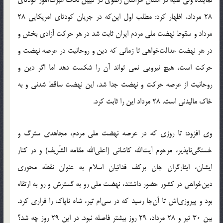
28 مرداد، اظهار کرد: مطلب اول این‌که در جریان کودتای امریکایی 28
مرداد و سقوط نهضت ملی مردم ایران ثابت شد در هر حرکت آزادی بخش و
در هر نهضت عدالت‌خواهی تا زمانی که دین و روحانیت در عرصه نهضت و
حرکت است، هیچ نیرویی نمی تواند آن را شکست دهد اما اگر دین و
روحانیت از عرصه حرکت و نهضت جدا شد، این نهضت ساقط شدنی و به
خاک مالیدنی است. 28 مرداد این را ثابت کرد.
وی افزود: تا روزی که در عرصه نهضت ملی مردم، مجاهدی سترگ و
خستگی‌ناپذیر، مرحوم آیت‌الله کاشانی (اعلی‌الله مقامه الشّریف) و در کنار
ایشان، ایثارگران جان برکف فدائیان اسلام به عنوان نقطه محوری
دین‌خواهی در کشور حضور داشتند، نهضت ملی رو به گسترش و رو به ارتقاء
بود و پیروزی‌اش تا آن‌جا رسید که در سی‌ام تیر، شاه ناپاک را فراری کرد.
بین 30 تیر و 28 مرداد، 29 روز بیشتر فاصله نبود. در این 29 روز چه شد؟