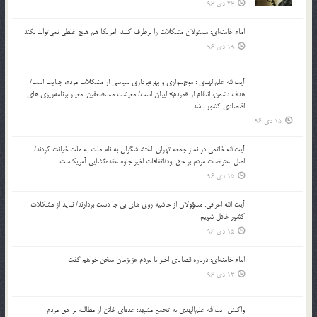
26 دی 96
امام خامنه‌ای: مسئولان مشکلات را برطرف کنند، آمریکا هم هیچ غلطی نمی‌تواند بکند
19 دی 96
آیت‌الله علم‌الهدی : موج‌سواری و بهره‌برداری سیاسی از مشکلات مردم، جنایت است/
هدف دشمن، انتقام از «مردم» ایران است/ معیشت مستضعفین، معیار برنامه‌ریزی های
اقتصادی کشور باشد
15 دی 96
آیت‌الله خاتمی در نماز جمعه تهران: اغتشاشگران به نام ملت به ملت خیانت کردند/
اصل اعتراضات مردم بر حق بود/اتفاقات اخیر جلوه عقده‌گشایی آمریکاست
15 دی 96
آیت الله اعرافی: مسؤولان از حاشیه روی های بی جا دست بردارند/ نباید از مشکلات
کشور غافل شویم
15 دی 96
امام خامنه‌ای: درباره قضایای اخیر با مردم عزیزمان سخن خواهم گفت
12 دی 96
واکنش آیت‌الله علم‌الهدی به تجمع مشهد: عده‌ای خائن از مطالبه بر حق مردم