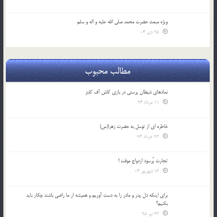
ویژه مبعث حضرت محمد صلی الله علیه و اله و سلم
25 دی 04
مطالب محبوب
نمادهای شیطان پرستی در بازی کلش آف کلنز
11 مرداد 94
خاطره ای از توسل به حضرت زهرا(س)
23 خرداد 94
تجارت پُرسود ازدواج موقت !
16 شهریور 04
براي اينكه دل پدر و مادر را به دست آوريم و هميشه از ما راضي باشند چكار بايد
بكنيم؟
23 تیر 95