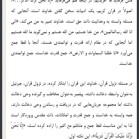
مس فرماید ما آفریدیم؛ در اینجا هم می‌فرماید «إِنَّا نَحْنُ نَزَّلْنَا الذکر…»؛
اصولاً در قران کریم، یک ادبیات سخن گفتن خداوند است، آنجایی که
مسئله وابسته به وحدانیت ذات حق است، خداوند تعبیر به من می‌کند، «انی
انا الله رب‌العالمین»، من خدا هستم، من الله هستم و نمی‌گوید ما الله هستیم
اما آنجایی که در مقام ارائه قدرت و توانمندی هست، آنجا با لفظ جمع
می‌آورد «انا خلقنا السماوات و الارض»، جمع قدرت خداست، جمع توانمندی
خداست.
در مسئله نزول قرآن، خداوند این قران را ابتکار کرده، در نزول قران، جبرئیل
به‌عنوان واسطه دخالت داشته، پیغمبر به‌عنوان مخاطب و گیرنده وحی دخالت
داشته اما مجموعه جریان‌هایی که در دریافت و رساندن وحی دخالت دارند،
همه وابسته به خداست و جمع قدرت و امکانات، ذات مقدس پروردگار است
لذا به این مناسبت لفظ جمع و متکلم مع الغیر را اراده کرده است، «إِنَّا نَحْنُ
نَزَّلْنَا عَلَیْکَ الْقُرْآنَ تَنزِیلًا»، این نکته اول.