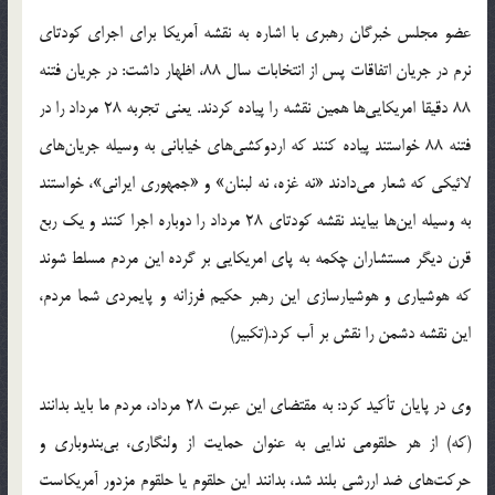
عضو مجلس خبرگان رهبری با اشاره به نقشه آمریکا برای اجرای کودتای
نرم در جریان اتفاقات پس از انتخابات سال 88، اظهار داشت: در جریان فتنه
88 دقیقا امریکایی‌ها همین نقشه را پیاده کردند. یعنی تجربه 28 مرداد را در
فتنه 88 خواستند پیاده کنند که اردوکشی‌های خیابانی به وسیله جریان‌های
لائیکی که شعار می‌دادند «نه غزه، نه لبنان» و «جمهوری ایرانی»، خواستند
به وسیله این‌ها بیایند نقشه کودتای 28 مرداد را دوباره اجرا کنند و یک ربع
قرن دیگر مستشاران چکمه به پای امریکایی بر گرده این مردم مسلط شوند
که هوشیاری و هوشیارسازی این رهبر حکیم فرزانه و پایمردی شما مردم،
این نقشه دشمن را نقش بر آب کرد.(تکبیر)
وی در پایان تأکید کرد: به مقتضای این عبرت 28 مرداد، مردم ما باید بدانند
(که) از هر حلقومی ندایی به عنوان حمایت از ولنگاری، بی‌بندوباری و
حرکت‌های ضد اررشی بلند شد، بدانند این حلقوم یا حلقوم مزدور آمریکاست