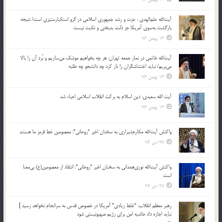
آیت‌الله علم‌الهدی : عزت و رشد جمهوری اسلامی در گرو استکبارستیزی است/ نتیجه
بازگشت به‌سوی آمریکا جز ذلت، بدبختی و نکبت نیست
13 بهمن 96
آیت‌الله خاتمی در نماز جمعه تهران: هر چه بخواهیم موشک می‌سازیم و بُرد آن را بالا
می‌بریم/ نباید اغتشاشگران را ناز کرد چه دانشجو چه طلبه
13 بهمن 96
آیت الله سعیدی: دین اسلام به برکت انقلاب اسلامی احیاء شد
13 بهمن 96
واکنش آیت‌الله مکارم‌شیرازی به سخنان اخیر “روحانی”: معصومین خط قرمز ما هستند
27 دی 96
واکنش آیت‌الله نوری‌همدانی به سخنان اخیر “روحانی”: انتقاد از معصومین(ع) بی‌معنا
است
27 دی 96
رهبر معظم انقلاب: “غلط زیادی” آمریکا در خصوص قدس به سرانجام نخواهد رسید |
نباید اجازه داد حاشیه امن برای رژیم صهیونیستی شود