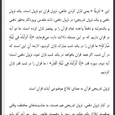
این « تَنزِیلًا » یعنی نازل کردن خاص، نزول قران دو نزول است، یک نزول
دفعی و یک نزول تدریجی؛ در نزول دفعی، ذات مقدس پروردگار به‌طور دفعی
و یک‌مرتبه و دفعتاً واحده تمام قرآن را بر پیغمبر نازل کرده است، ما دو آیه
در قران داریم که بر این مسئله دلالت دارد، می‌فرماید: «إِنَّا أَنزَلْنَاهُ فِی لَیْلَةٍ
مُبَارَکَةٍ» ما قران را در یک شب مبارک نازل کردیم، لازمه آن این است که
در آن شب، اگر همه قران بخواهد در یک شب نازل شود، نزول دفعی است؛
آیه دوم، سوره قدر «إِنَّا أَنْزَلْنَاهُ فِی لَیْلَةِ الْقَدْرِ» ؛ ما قران را در شب قدر نازل
کردیم.
نزول تدریجی قرآن به معنای ابلاغ موضوعی آیات قران است
در کنار نزول دفعی، نزول تدریجی هم هست، به مناسبت‌های مختلف، وقتی
موقعیت ابلاغ یک حکم می‌رسد یا وضعیت خاصی پیش می‌آید که باید