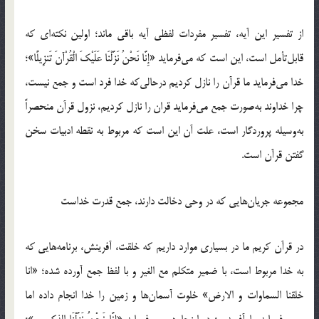
از تفسیر این آیه، تفسیر مفردات لفظی آیه باقی ماند؛ اولین نکته‌ای که
قابل‌تأمل است، این است که می‌فرماید «إِنَّا نَحْنُ نَزَّلْنَا عَلَیْکَ الْقُرْآنَ تَنزِیلًا»؛
خدا می‌فرماید ما قرآن را نازل کردیم درحالی‌که خدا فرد است و جمع نیست،
چرا خداوند به‌صورت جمع می‌فرماید قران را نازل کردیم، نزول قرآن منحصراً
به‌وسیله پروردگار است، علت آن این است که مربوط به نقطه ادبیات سخن
گفتن قرآن است.
مجموعه جریان‌هایی که در وحی دخالت دارند، جمع قدرت خداست
در قرآن کریم ما در بسیاری موارد داریم که خلقت، آفرینش، برنامه‌هایی که
به خدا مربوط است، با ضمیر متکلم مع الغیر و با لفظ جمع آورده شده؛ «انا
خلقنا السماوات و الارض» خلوت آسمان‌ها و زمین را خدا انجام داده اما