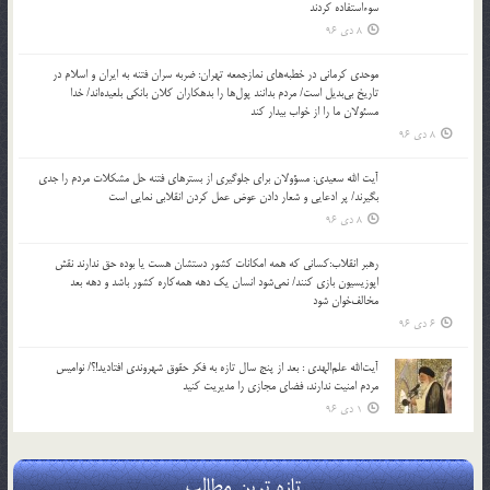
سوءاستفاده کردند
8 دی 96
موحدی کرمانی در خطبه‌های نمازجمعه تهران: ضربه‌ سران فتنه به ایران و اسلام در
تاریخ بی‌بدیل است/ مردم بدانند پول‌ها را بدهکاران کلان بانکی بلعیده‌اند/ خدا
مسئولان ما را از خواب بیدار کند
8 دی 96
آیت الله سعیدی: مسؤولان برای جلوگیری از بسترهای فتنه حل مشکلات مردم را جدی
بگیرند/ پر ادعایی و شعار دادن عوض عمل کردن انقلابی نمایی است
8 دی 96
رهبر انقلاب:کسانی که همه امکانات کشور دستشان هست یا بوده حق ندارند نقش
اپوزیسیون بازی کنند/ نمی‌شود انسان یک‌ دهه همه‌کاره کشور باشد و دهه بعد
مخالف‌خوان شود
6 دی 96
آیت‌الله علم‌الهدی : بعد از پنج سال تازه به فکر حقوق شهروندی افتادید!؟/ نوامیس
مردم امنیت ندارند، فضای مجازی را مدیریت کنید
1 دی 96
تازه ترین مطالب