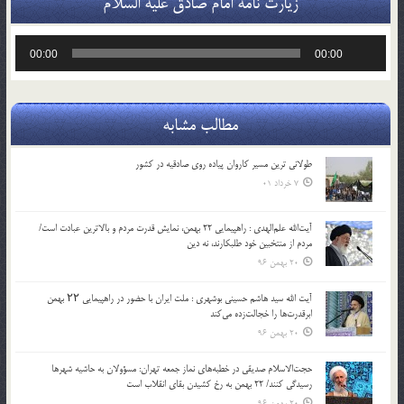
زیارت نامه امام صادق علیه السلام
پخش‌کننده
00:00
00:00
صوت
مطالب مشابه
طولانی ترین مسیر کاروان پیاده روی صادقیه در کشور
7 خرداد 01
آیت‌الله علم‌الهدی : راهپیمایی 22 بهمن، نمایش قدرت مردم و بالاترین عبادت است/
مردم از منتخبین خود طلبکارند، نه دین
20 بهمن 96
آیت الله سید هاشم حسینی بوشهری : ملت ایران با حضور در راهپیمایی ۲۲ بهمن
ابرقدرت‌ها را خجالت‌زده می‌کند
20 بهمن 96
حجت‌الاسلام صدیقی در خطبه‌های نماز جمعه تهران: مسؤولان به حاشیه شهرها
رسیدگی کنند/ 22 بهمن به رخ کشیدن بقای انقلاب است
20 بهمن 96