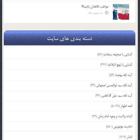
مواظب نگاهتان باشید!!!
18 اسفند 93
دسته بندی های سایت
آشنایی با صحیفه سجادیه
(56)
آشنایی با نهج البلاغه
(392)
آیت الله بهجت
(54)
آیت الله سید ابوالحسن اصفهانی
(43)
آیت الله سید علی آقا قاضی
(42)
ائمه اطهار
(5,038)
اثبات ولایت و وجود امام زمان
(73)
احادیث موضوعی
(550)
اخبار
(717)