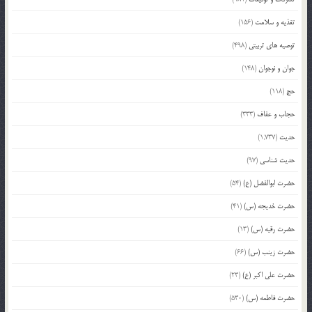
تغذیه و سلامت
(156)
توصیه های تربیتی
(498)
جوان و نوجوان
(148)
حج
(118)
حجاب و عفاف
(333)
حدیث
(1,737)
حدیث شناسی
(97)
حضرت ابوالفضل (ع)
(54)
حضرت خدیجه (س)
(41)
حضرت رقیه (س)
(13)
حضرت زینب (س)
(66)
حضرت علی اکبر (ع)
(23)
حضرت فاطمه (س)
(530)