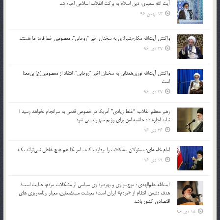
آیت الله سعیدی: دین اسلام به برکت انقلاب اسلامی احیاء شد
13 بهمن 96
واکنش آیت‌الله مکارم‌شیرازی به سخنان اخیر “روحانی”: معصومین خط قرمز ما هستند
27 دی 96
واکنش آیت‌الله نوری‌همدانی به سخنان اخیر “روحانی”: انتقاد از معصومین(ع) بی‌معنا
است
27 دی 96
رهبر معظم انقلاب: “غلط زیادی” آمریکا در خصوص قدس به سرانجام نخواهد رسید |
نباید اجازه داد حاشیه امن برای رژیم صهیونیستی شود
26 دی 96
امام خامنه‌ای: مسئولان مشکلات را برطرف کنند، آمریکا هم هیچ غلطی نمی‌تواند بکند
19 دی 96
آیت‌الله علم‌الهدی : موج‌سواری و بهره‌برداری سیاسی از مشکلات مردم، جنایت است/
هدف دشمن، انتقام از «مردم» ایران است/ معیشت مستضعفین، معیار برنامه‌ریزی های
اقتصادی کشور باشد
15 دی 96