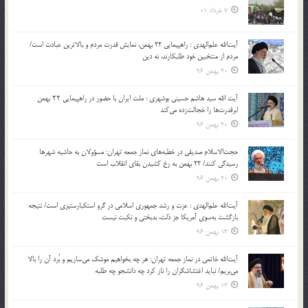
7 خرداد 01
آیت‌الله علم‌الهدی : راهپیمایی 22 بهمن، نمایش قدرت مردم و بالاترین عبادت است/
مردم از منتخبین خود طلبکارند، نه دین
20 بهمن 96
آیت الله سید هاشم حسینی بوشهری : ملت ایران با حضور در راهپیمایی ۲۲ بهمن
ابرقدرت‌ها را خجالت‌زده می‌کند
20 بهمن 96
حجت‌الاسلام صدیقی در خطبه‌های نماز جمعه تهران: مسؤولان به حاشیه شهرها
رسیدگی کنند/ 22 بهمن به رخ کشیدن بقای انقلاب است
20 بهمن 96
آیت‌الله علم‌الهدی : عزت و رشد جمهوری اسلامی در گرو استکبارستیزی است/ نتیجه
بازگشت به‌سوی آمریکا جز ذلت، بدبختی و نکبت نیست
13 بهمن 96
آیت‌الله خاتمی در نماز جمعه تهران: هر چه بخواهیم موشک می‌سازیم و بُرد آن را بالا
می‌بریم/ نباید اغتشاشگران را ناز کرد چه دانشجو چه طلبه
13 بهمن 96