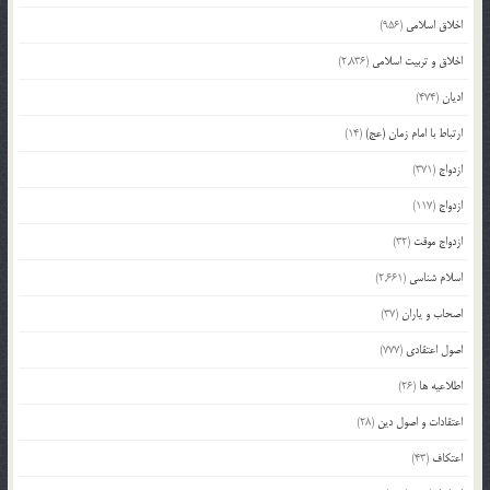
اخلاق اسلامی
(956)
اخلاق و تربیت اسلامی
(2,836)
ادیان
(474)
ارتباط با امام زمان (عج)
(14)
ازدواج
(371)
ازدواج
(117)
ازدواج موقت
(32)
اسلام شناسی
(2,661)
اصحاب و یاران
(37)
اصول اعتقادی
(777)
اطلاعیه ها
(26)
اعتقادات و اصول دین
(28)
اعتکاف
(43)