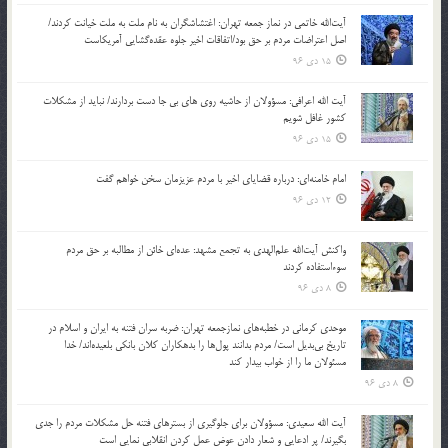
آیت‌الله خاتمی در نماز جمعه تهران: اغتشاشگران به نام ملت به ملت خیانت کردند/
اصل اعتراضات مردم بر حق بود/اتفاقات اخیر جلوه عقده‌گشایی آمریکاست
15 دی 96
آیت الله اعرافی: مسؤولان از حاشیه روی های بی جا دست بردارند/ نباید از مشکلات
کشور غافل شویم
15 دی 96
امام خامنه‌ای: درباره قضایای اخیر با مردم عزیزمان سخن خواهم گفت
12 دی 96
واکنش آیت‌الله علم‌الهدی به تجمع مشهد: عده‌ای خائن از مطالبه بر حق مردم
سوءاستفاده کردند
8 دی 96
موحدی کرمانی در خطبه‌های نمازجمعه تهران: ضربه‌ سران فتنه به ایران و اسلام در
تاریخ بی‌بدیل است/ مردم بدانند پول‌ها را بدهکاران کلان بانکی بلعیده‌اند/ خدا
مسئولان ما را از خواب بیدار کند
8 دی 96
آیت الله سعیدی: مسؤولان برای جلوگیری از بسترهای فتنه حل مشکلات مردم را جدی
بگیرند/ پر ادعایی و شعار دادن عوض عمل کردن انقلابی نمایی است