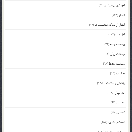
امور تربیتی فرزندان
(51)
انتظار
(164)
انتظار از دیدگاه شخصیت ها
(17)
اهل بیت
(104)
بهداشت جسم
(73)
بهداشت روان
(26)
بهداشت محیط
(18)
بودائیسم
(15)
پزشکی و سلامت
(1,980)
پند خوبان
(129)
تحصیل
(62)
تحصیل
(65)
تربیت و مشاوره
(481)
تشرفات و توقیعات
(181)