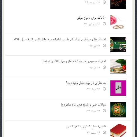
11 شهریور 96
50 نکته برای ازدواج موفق
16 فروردین 94
اجتماع عظیم صادقیون در آستان مقدس امامزاده سید جلال الدین اشرف سال 1396
29 تیر 96
احادیث معصومین درباره ترک نماز و سهل انگاری در نماز
29 آذر 95
چه نظراتی در مورد دجال وجود دارد؟
28 مرداد 94
سوالات طبی و پاسخ های امام صادق(ع)
28 اسفند 93
«نفس» خطرناک ترین دشمن انسان
26 اسفند 93