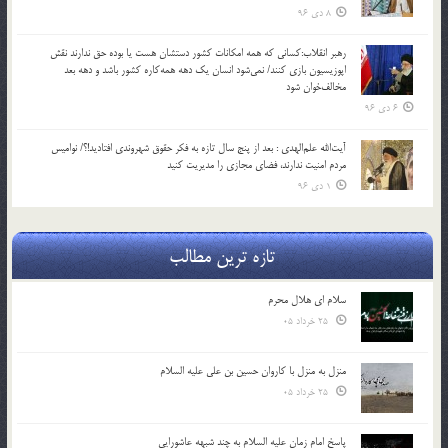
8 دی 96
رهبر انقلاب:کسانی که همه امکانات کشور دستشان هست یا بوده حق ندارند نقش
اپوزیسیون بازی کنند/ نمی‌شود انسان یک‌ دهه همه‌کاره کشور باشد و دهه بعد
مخالف‌خوان شود
6 دی 96
آیت‌الله علم‌الهدی : بعد از پنج سال تازه به فکر حقوق شهروندی افتادید!؟/ نوامیس
مردم امنیت ندارند، فضای مجازی را مدیریت کنید
1 دی 96
تازه ترین مطالب
سلام ای هلال محرم
25 خرداد 05
منزل به منزل با کاروان حسین بن علی علیه السلام
25 خرداد 05
پاسخ امام زمان علیه السلام به چند شبهه عاشورایی