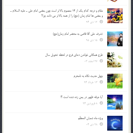
مقام و درجه كدام يك از 14 معصوم بالاتر است چون بعضي امام علي ـ عليه السلام ـ
و بعضي ها امام زمان (عج) را از همه بالاتر مي دانند چرا؟
12 دی 94
تشرف علي آقا قاضي به محضر امام زمان(عج)
15 دی 95
طرح همگانی خواندن دعای فرج در لحظه تحویل سال
27 اسفند 03
چهل حدیث نگاه به نامحرم
13 خرداد 94
آیا جرقه ظهور در یمن زده شده است ؟!
8 فروردین 94
ویژه ماه شعبان المعظّم
28 دی 04