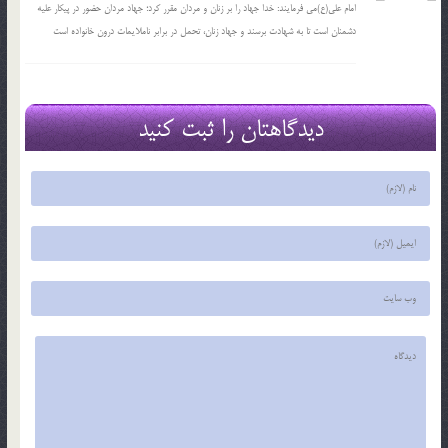
امام علی(ع)می فرمایند: خدا جهاد را بر زنان و مردان مقرر کرد؛ جهاد مردان حضور در پیکار علیه
دشمنان است تا به شهادت برسند و جهاد زنان، تحمل در برابر ناملایمات درون خانواده است
دیدگاهتان را ثبت کنید