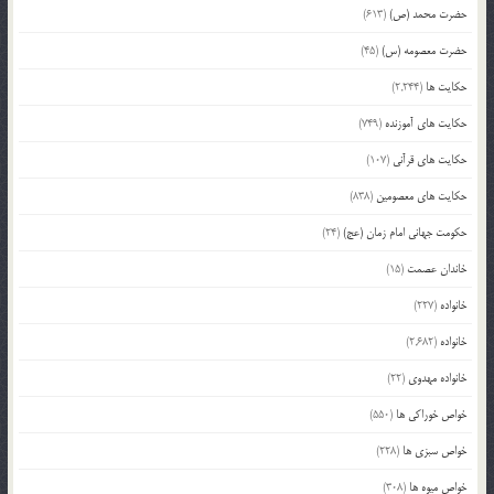
حضرت محمد (ص)
(613)
حضرت معصومه (س)
(45)
حکایت ها
(2,244)
حکایت های آموزنده
(749)
حکایت های قرآنی
(107)
حکایت های معصومین
(838)
حکومت جهانی امام زمان (عج)
(24)
خاندان عصمت
(15)
خانواده
(227)
خانواده
(2,682)
خانواده مهدوی
(22)
خواص خوراکی ها
(550)
خواص سبزی ها
(228)
خواص میوه ها
(308)