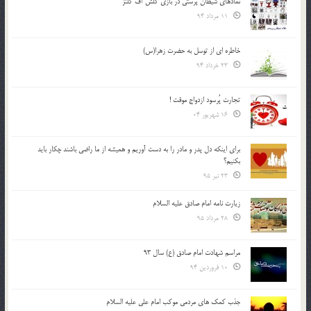
نمادهای شیطان پرستی در بازی کلش آف کلنز
11 مرداد 94
خاطره ای از توسل به حضرت زهرا(س)
23 خرداد 94
تجارت پُرسود ازدواج موقت !
16 شهریور 04
براي اينكه دل پدر و مادر را به دست آوريم و هميشه از ما راضي باشند چكار بايد
بكنيم؟
23 تیر 95
زیارت نامه امام صادق علیه السلام
28 مرداد 95
مراسم شهادت امام صادق (ع) سال 93
10 فروردین 94
جذب کمک های مردمی موکب امام علی علیه السلام