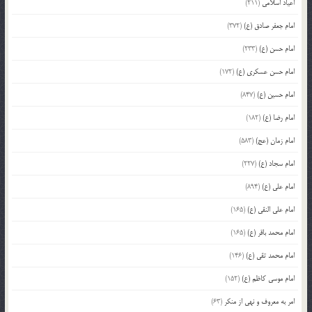
اعیاد اسلامی
(211)
امام جعفر صادق (ع)
(372)
امام حسن (ع)
(233)
امام حسن عسکری (ع)
(172)
امام حسین (ع)
(847)
امام رضا (ع)
(182)
امام زمان (عج)
(583)
امام سجاد (ع)
(227)
امام علی (ع)
(894)
امام علی النقی (ع)
(165)
امام محمد باقر (ع)
(165)
امام محمد تقی (ع)
(146)
امام موسی کاظم (ع)
(152)
امر به معروف و نهی از منکر
(63)