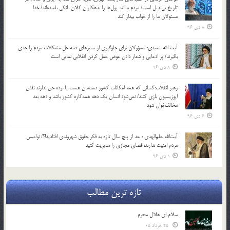
تاریخ بی‌بدیل است/ مردم بدانند پول‌ها را بدهکاران کلان بانکی بلعیده‌اند/ خدا
مسئولان ما را از خواب بیدار کند
8 دی 96
آیت الله سعیدی: مسؤولان برای جلوگیری از بسترهای فتنه حل مشکلات مردم را جدی
بگیرند/ پر ادعایی و شعار دادن عوض عمل کردن انقلابی نمایی است
8 دی 96
رهبر انقلاب:کسانی که همه امکانات کشور دستشان هست یا بوده حق ندارند نقش
اپوزیسیون بازی کنند/ نمی‌شود انسان یک‌ دهه همه‌کاره کشور باشد و دهه بعد
مخالف‌خوان شود
6 دی 96
آیت‌الله علم‌الهدی : بعد از پنج سال تازه به فکر حقوق شهروندی افتادید!؟/ نوامیس
مردم امنیت ندارند، فضای مجازی را مدیریت کنید
1 دی 96
تازه ترین مطالب
سلام ای هلال محرم
25 خرداد 05