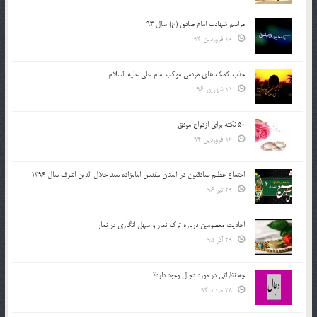
مراسم شهادت امام صادق (ع) سال 93
10 فروردین 94
جذب کمک های مردمی موکب امام علی علیه السلام
11 شهریور 96
50 نکته برای ازدواج موفق
16 فروردین 94
اجتماع عظیم صادقیون در آستان مقدس امامزاده سید جلال الدین اشرف سال 1396
29 تیر 96
احادیث معصومین درباره ترک نماز و سهل انگاری در نماز
29 آذر 95
چه نظراتی در مورد دجال وجود دارد؟
28 مرداد 94