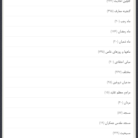
گلچین احادیث
(372)
گنجینه معارف
(495)
ماه رجب
(20)
ماه رمضان
(176)
ماه شعبان
(20)
ماهها و روزهای خاص
(745)
مبانی اعتقادی
(20)
مختلف
(367)
مدعیان دروغین
(25)
مراجع معظم تقلید
(15)
مردان
(40)
مسجد
(87)
مسجد مقدس جمکران
(19)
مسیحیت
(229)