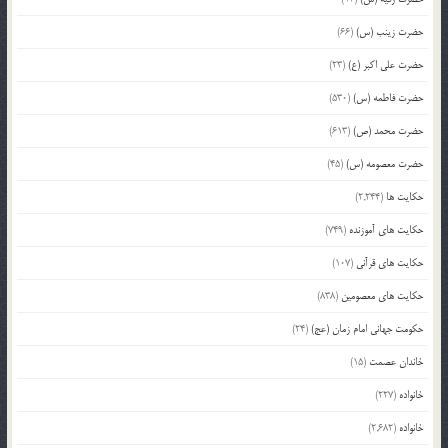
حضرت زینب (س)
(66)
حضرت علی اکبر (ع)
(23)
حضرت فاطمه (س)
(530)
حضرت محمد (ص)
(613)
حضرت معصومه (س)
(45)
حکایت ها
(2,244)
حکایت های آموزنده
(749)
حکایت های قرآنی
(107)
حکایت های معصومین
(838)
حکومت جهانی امام زمان (عج)
(24)
خاندان عصمت
(15)
خانواده
(227)
خانواده
(2,682)