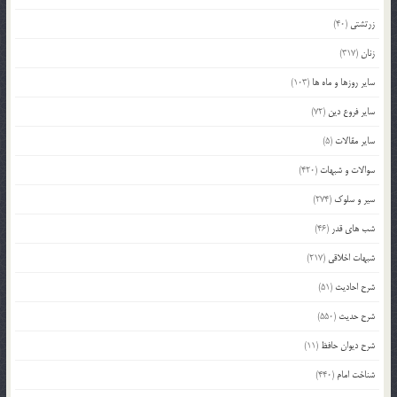
زرتشتی
(40)
زنان
(317)
سایر روزها و ماه ها
(103)
سایر فروع دین
(72)
سایر مقالات
(5)
سوالات و شبهات
(420)
سیر و سلوک
(274)
شب های قدر
(46)
شبهات اخلاقی
(217)
شرح احادیث
(51)
شرح حدیث
(550)
شرح دیوان حافظ
(11)
شناخت امام
(440)