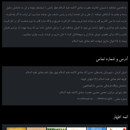
ما خادمین صادقیه با شنیدن احادیث حضرت صادق الائمه علیه السلام عطر یادش را استشمام نموده و دل به عنایاتش دخیل
بسته و چشم به کراماتش دوخته ؛ از جان و دل خدمت ارباب و رئیس مذهب مان عرضه میداریم، ای ارباب ما اگر چه قبرت
غریب است ما نمی گذاریم قدر و منزلت شما غریب بماند. اگر قبرت ضریح و بارگاه ندارد قلب ما حرم شماست اگر در کنار قبرت
وهابیت مانع عزاداری و اظهار ارادت می شود ما کاروان صادقیه ای را برایتان تشکیل داده ایم که رسما عهده دار مراسم هایتان
باشیم و ناله سرای جعفری میزبان عزاداران و میهمانانتان گردد تا جان داریم بر غربتت غریب نوازی میکنیم...
وعده ما 25 شوال سالروز شهادت امام صادق علیه السلام
آدرس و شماره تماس
استان کرمان ، شهرستان رفسنجان، حسن آباد صادق الائمه علیه السلام نوق، بلوار امام صادق علیه السلام
کوچه امام صادق علیه السلام (9) انتهای کوچه
ساختمان پایگاه فرهنگی مذهبی دارالصادقیون
دفتر شورای مرکزی انجمن محبین حضرت صادق الائمه علیه السلام
شماره تماس : 03434171563 – 09133928317
ائمه اطهار