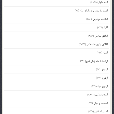
ائمه اطهار
(5,038)
اثبات ولایت و وجود امام زمان
(73)
احادیث موضوعی
(550)
اخبار
(717)
اخلاق اسلامی
(956)
اخلاق و تربیت اسلامی
(2,836)
ادیان
(474)
ارتباط با امام زمان (عج)
(14)
ازدواج
(371)
ازدواج
(117)
ازدواج موقت
(32)
اسلام شناسی
(2,661)
اصحاب و یاران
(37)
اصول اعتقادی
(777)