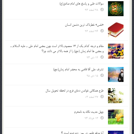
سوالات طبی و پاسخ های امام صادق(ع)
28 اسفند 93
«نفس» خطرناک ترین دشمن انسان
26 اسفند 93
مقام و درجه كدام يك از 14 معصوم بالاتر است چون بعضي امام علي ـ عليه السلام ـ
و بعضي ها امام زمان (عج) را از همه بالاتر مي دانند چرا؟
12 دی 94
تشرف علي آقا قاضي به محضر امام زمان(عج)
15 دی 95
طرح همگانی خواندن دعای فرج در لحظه تحویل سال
27 اسفند 03
چهل حدیث نگاه به نامحرم
13 خرداد 94
آیا جرقه ظهور در یمن زده شده است ؟!