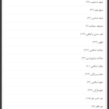
شهید دستغیب
(38)
شیخ مفید
(42)
شیعه شناسی
(69)
صحیفه سجادیه
(4)
طب سنتی و گیاهی
(147)
ظهور
(334)
عبادات اسلامی
(627)
عبادات و فروع دین
(34)
عقاید اسلامی
(70)
علما و بزرگان
(224)
علوم اسلامی
(43)
علوم قرآنی
(343)
عید غدیر خم
(185)
عید فطر
(35)