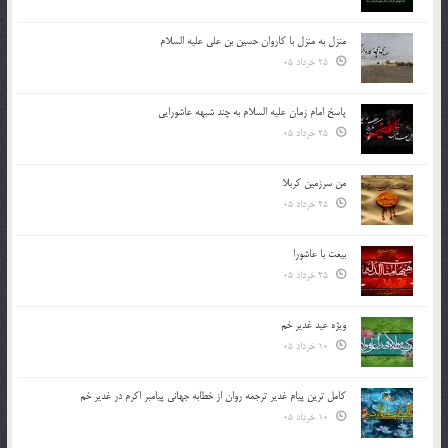
منزل به منزل با کاروان حسین بن علی علیه السلام
25 خرداد 05
پاسخ امام زمان علیه السلام به چند شبهه عاشورایی
25 خرداد 05
من سرزمین کربلا
25 خرداد 05
بیعت با عاشورا
25 خرداد 05
ویژه عید غدیر خم
10 خرداد 05
کامل ترین پیام غدیر ترجمه روان از خطابه جهانی پیامبر اکرم در غدیر خم
10 خرداد 05