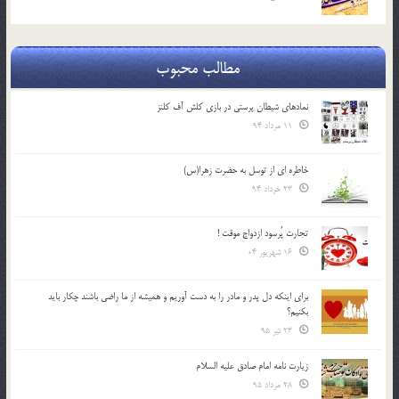
مطالب محبوب
نمادهای شیطان پرستی در بازی کلش آف کلنز
11 مرداد 94
خاطره ای از توسل به حضرت زهرا(س)
23 خرداد 94
تجارت پُرسود ازدواج موقت !
16 شهریور 04
براي اينكه دل پدر و مادر را به دست آوريم و هميشه از ما راضي باشند چكار بايد
بكنيم؟
23 تیر 95
زیارت نامه امام صادق علیه السلام
28 مرداد 95