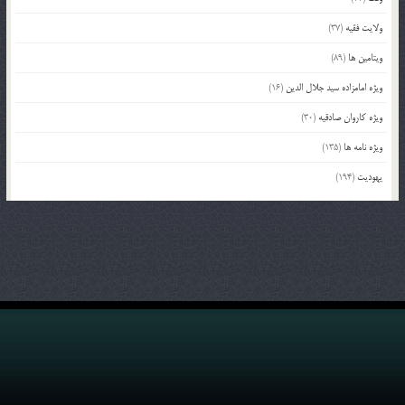
ولایت فقیه
(37)
ویتامین ها
(89)
ویژه امامزاده سید جلال الدین
(16)
ویژه کاروان صادقیه
(30)
ویژه نامه ها
(135)
یهودیت
(194)