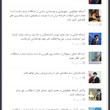
آیت‌الله علم‌الهدی : موج‌سواری و بهره‌برداری سیاسی از مشکلات مردم، جنایت است/
هدف دشمن، انتقام از «مردم» ایران است/ معیشت مستضعفین، معیار برنامه‌ریزی های
اقتصادی کشور باشد
15 دی 96
آیت‌الله خاتمی در نماز جمعه تهران: اغتشاشگران به نام ملت به ملت خیانت کردند/
اصل اعتراضات مردم بر حق بود/اتفاقات اخیر جلوه عقده‌گشایی آمریکاست
15 دی 96
آیت الله اعرافی: مسؤولان از حاشیه روی های بی جا دست بردارند/ نباید از مشکلات
کشور غافل شویم
15 دی 96
امام خامنه‌ای: درباره قضایای اخیر با مردم عزیزمان سخن خواهم گفت
12 دی 96
واکنش آیت‌الله علم‌الهدی به تجمع مشهد: عده‌ای خائن از مطالبه بر حق مردم
سوءاستفاده کردند
8 دی 96
موحدی کرمانی در خطبه‌های نمازجمعه تهران: ضربه‌ سران فتنه به ایران و اسلام در