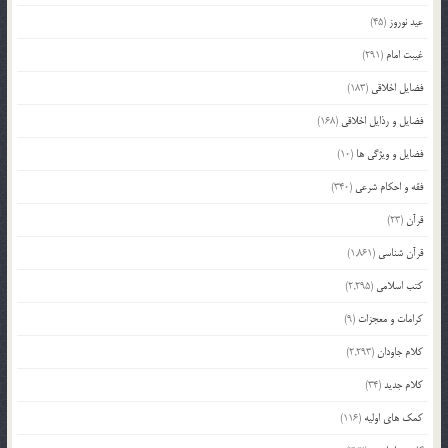
عید نوروز
(45)
غیبت امام
(291)
فضایل اخلاقی
(183)
فضایل و رذایل اخلاقی
(168)
فضایل و ویژگی ها
(10)
فقه و احکام شرعی
(340)
قرآن
(23)
قرآن شناسی
(1,861)
کتب اسلامی
(2,295)
کرامات و معجزات
(9)
کلام جاودان
(2,293)
کلام جدید
(34)
کمک های اولیه
(116)