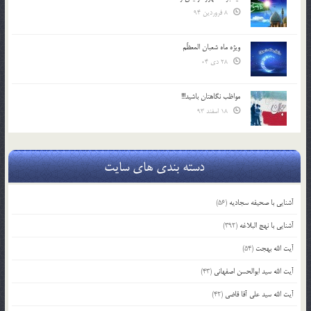
8 فروردین 94
ویژه ماه شعبان المعظّم
28 دی 04
مواظب نگاهتان باشید!!!
18 اسفند 93
دسته بندی های سایت
آشنایی با صحیفه سجادیه
(56)
آشنایی با نهج البلاغه
(392)
آیت الله بهجت
(54)
آیت الله سید ابوالحسن اصفهانی
(43)
آیت الله سید علی آقا قاضی
(42)