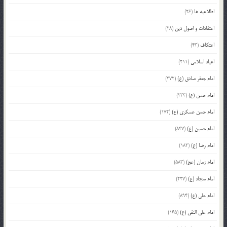
اطلاعیه ها
(26)
اعتقادات و اصول دین
(28)
اعتکاف
(43)
اعیاد اسلامی
(211)
امام جعفر صادق (ع)
(372)
امام حسن (ع)
(233)
امام حسن عسکری (ع)
(172)
امام حسین (ع)
(847)
امام رضا (ع)
(182)
امام زمان (عج)
(583)
امام سجاد (ع)
(227)
امام علی (ع)
(894)
امام علی النقی (ع)
(165)