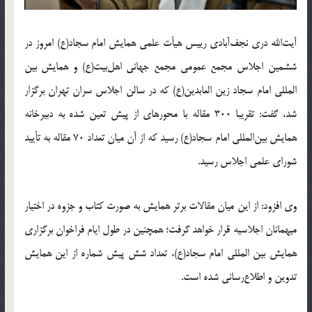
آیت‌الله دری نجف‌آبادی رییس هیأت علمی همایش امام سجاد(ع) امروز در
ششمین اجلاس مجمع عمومی مجمع جهانی اهل‌بیت(ع) و همایش بین
المللی امام سجاد زین العابدین(ع) که در سالن اجلاس سران تهران برگزار
شد، گفت: تقریبا 300 مقاله با محورهای از پیش تعین شده به دبیرخانه
همایش بین‌المللی امام سجاد(ع) رسید که از آن میان تعداد 70 مقاله به تأیید
شورای علمی اجلاس رسید.
وی افزود: از این میان مقالات برتر همایش به صورت کتاب و جزوه در اختیار
میهمانان اجلاسیه قرار خواهد گرفت؛ همچنین در طول ایام فراخوان برگزاری
همایش بین المللی امام سجاد(ع)، تعداد شش پیش شماره از این همایش
تدوین و اطلاع‌رسانی شده است.