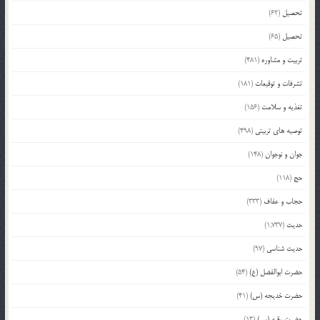
تحصیل
(62)
تحصیل
(65)
تربیت و مشاوره
(481)
تشرفات و توقیعات
(181)
تغذیه و سلامت
(156)
توصیه های تربیتی
(498)
جوان و نوجوان
(148)
حج
(118)
حجاب و عفاف
(333)
حدیث
(1,737)
حدیث شناسی
(97)
حضرت ابوالفضل (ع)
(54)
حضرت خدیجه (س)
(41)
حضرت رقیه (س)
(13)