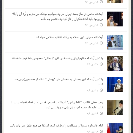
13 بهمن 96
آیت‌الله خاتمی در نماز جمعه تهران: هر چه بخواهیم موشک می‌سازیم و بُرد آن را بالا
می‌بریم/ نباید اغتشاشگران را ناز کرد چه دانشجو چه طلبه
13 بهمن 96
آیت الله سعیدی: دین اسلام به برکت انقلاب اسلامی احیاء شد
13 بهمن 96
واکنش آیت‌الله مکارم‌شیرازی به سخنان اخیر “روحانی”: معصومین خط قرمز ما هستند
27 دی 96
واکنش آیت‌الله نوری‌همدانی به سخنان اخیر “روحانی”: انتقاد از معصومین(ع) بی‌معنا
است
27 دی 96
رهبر معظم انقلاب: “غلط زیادی” آمریکا در خصوص قدس به سرانجام نخواهد رسید |
نباید اجازه داد حاشیه امن برای رژیم صهیونیستی شود
26 دی 96
امام خامنه‌ای: مسئولان مشکلات را برطرف کنند، آمریکا هم هیچ غلطی نمی‌تواند بکند
19 دی 96