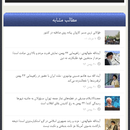
مطالب مشابه
طولانی ترین مسیر کاروان پیاده روی صادقیه در کشور
7 خرداد 01
آیت‌الله علم‌الهدی : راهپیمایی 22 بهمن، نمایش قدرت مردم و بالاترین عبادت است/
مردم از منتخبین خود طلبکارند، نه دین
20 بهمن 96
آیت الله سید هاشم حسینی بوشهری : ملت ایران با حضور در راهپیمایی ۲۲ بهمن
ابرقدرت‌ها را خجالت‌زده می‌کند
20 بهمن 96
حجت‌الاسلام صدیقی در خطبه‌های نماز جمعه تهران: مسؤولان به حاشیه شهرها
رسیدگی کنند/ 22 بهمن به رخ کشیدن بقای انقلاب است
20 بهمن 96
آیت‌الله علم‌الهدی : عزت و رشد جمهوری اسلامی در گرو استکبارستیزی است/ نتیجه
بازگشت به‌سوی آمریکا جز ذلت، بدبختی و نکبت نیست