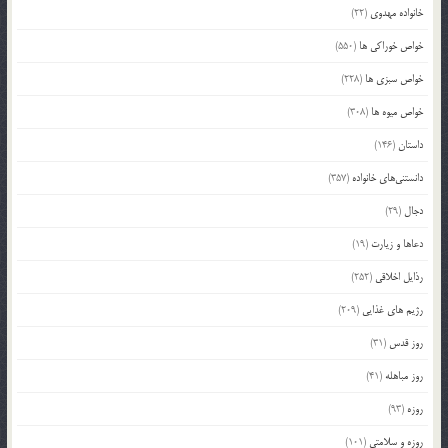
خانواده مهدوی
(22)
خواص خوراکی ها
(550)
خواص سبزی ها
(228)
خواص میوه ها
(308)
داستان
(146)
دانستنی‌های خانواده
(357)
دجال
(29)
دعاها و زیارت
(19)
رذایل اخلاقی
(252)
رژیم های غذایی
(209)
روز قدس
(31)
روز مباهله
(41)
روزه
(93)
روزه و سلامتی
(101)