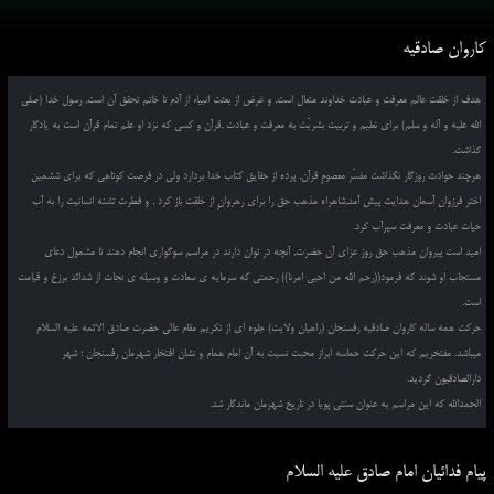
کاروان صادقیه
هدف از خلقت عالم معرفت و عبادت خداوند متعال است, و غرض از بعثت انبیاء از آدم تا خاتم تحقق آن است, رسول خدا (صلی
الله علیه و آله و سلم) برای تعلیم و تربیت بشریّت به معرفت و عبادت ,قرآن و کسی که نزد او علم تمام قرآن است به یادگار
گذاشت.
هرچند حوادث روزگار نگذاشت مفسّر معصومِ قرآن, پرده از حقایق کتاب خدا بردارد ولی در فرصت کوتاهی که برای ششمین
اختر فرزوان آسمان هدایت پیش آمد,شاهراه مذهب حق را برای رهروانِ از خلقت باز کرد , و فطرت تشنه انسانیت را به آب
حیات عبادت و معرفت سیرآب کرد.
امید است پیروان مذهب حق روز عزای آن حضرت, آنچه در توان دارند در مراسم سوگواری انجام دهند تا مشمول دعای
مستجاب او شوند که فرمود((رحم الله من احیی امرنا)) رحمتی که سرمایه ی سعادت و وسیله ی نجات از شدائد برزخ و قیامت
است.
حرکت همه ساله کاروان صادقیه رفسنجان (راهیان ولایت) جلوه ای از تکریم مقام عالی حضرت صادق الائمه علیه السلام
میباشد. مفتخریم که این حرکت حماسه ابراز محبت نسبت به آن امام همام و نشان افتخار شهرمان رفسنجان ؛ شهر
دارالصادقیون گردید.
الحمدالله که این مراسم به عنوان سنتی پویا در تاریخ شهرمان ماندگار شد.
پیام فدائیان امام صادق علیه السلام