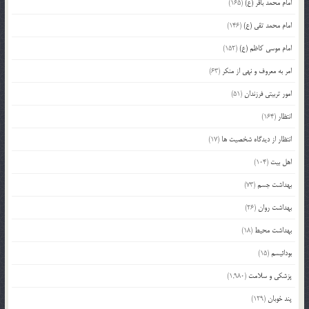
امام محمد باقر (ع)
(165)
امام محمد تقی (ع)
(146)
امام موسی کاظم (ع)
(152)
امر به معروف و نهی از منکر
(63)
امور تربیتی فرزندان
(51)
انتظار
(164)
انتظار از دیدگاه شخصیت ها
(17)
اهل بیت
(104)
بهداشت جسم
(73)
بهداشت روان
(26)
بهداشت محیط
(18)
بودائیسم
(15)
پزشکی و سلامت
(1,980)
پند خوبان
(129)