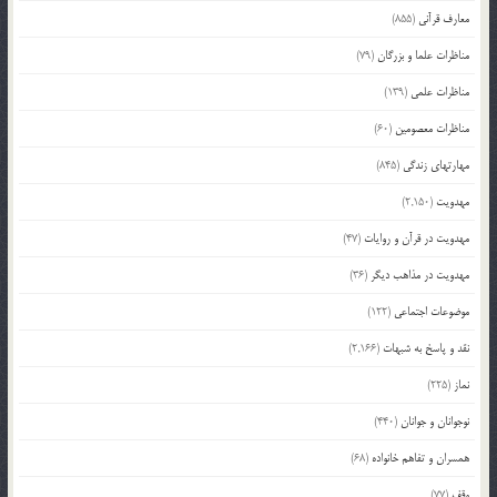
معارف قرآنی
(855)
مناظرات علما و بزرگان
(79)
مناظرات علمی
(139)
مناظرات معصومین
(60)
مهارتهای زندگی
(845)
مهدویت
(2,150)
مهدویت در قرآن و روایات
(47)
مهدویت در مذاهب دیگر
(36)
موضوعات اجتماعی
(122)
نقد و پاسخ به شبهات
(2,166)
نماز
(225)
نوجوانان و جوانان
(440)
همسران و تفاهم خانواده
(68)
وقف
(77)