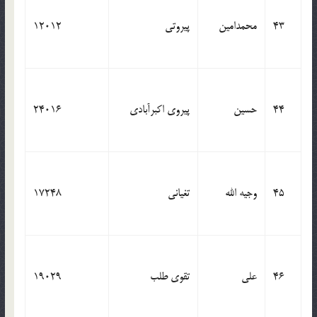
43
محمدامین
پیروتی
12012
44
حسین
پیروی اکبرآبادی
24016
45
وجیه الله
تغیانی
17248
46
علی
تقوی طلب
19029