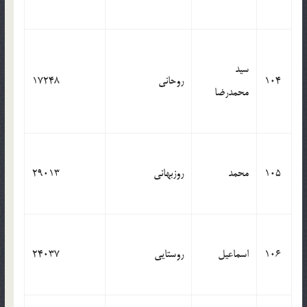
سید
104
روحانی
17248
محمدرضا
105
محمد
روزبهانی
29013
106
اسماعیل
روستایی
24037