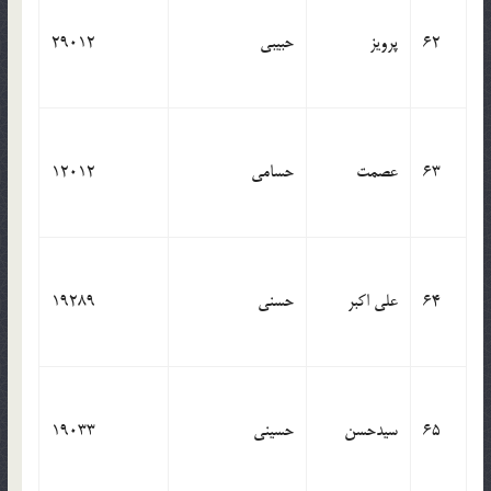
62
پرویز
حبیبی
29012
63
عصمت
حسامی
12012
64
علی اکبر
حسنی
19289
65
سیدحسن
حسینی
19033