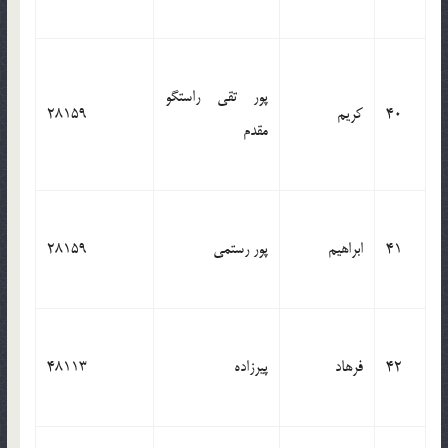
پور تقی راستگو
40
کریم
28159
مقدم
41
ابراهیم
پور رستمی
28159
42
فرهاد
پیرزاده
48113