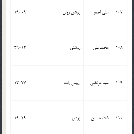
107
علی اصغر
روشن روان
19009
108
محمدعلی
روشنی
29012
109
سید مرتضی
رییس زاده
13077
110
غلامحسین
زردی
19029