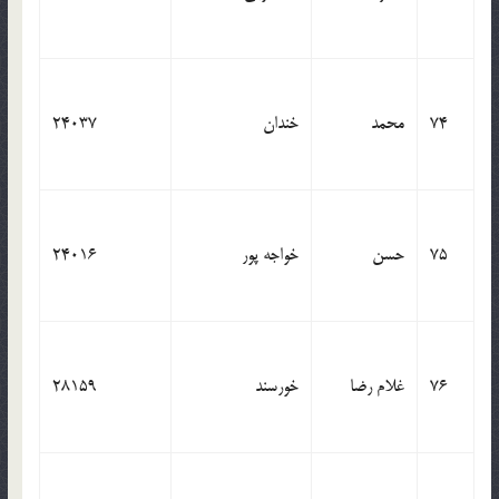
74
محمد
خندان
24037
75
حسن
خواجه پور
24016
76
غلام رضا
خورسند
28159