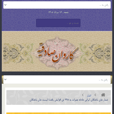
جمعه , 16 مرداد 1405
اخبار
شمار جان باختگان ایرانی حادثه جمرات به 228 تن افزایش یافت/ لیست جان باختگان