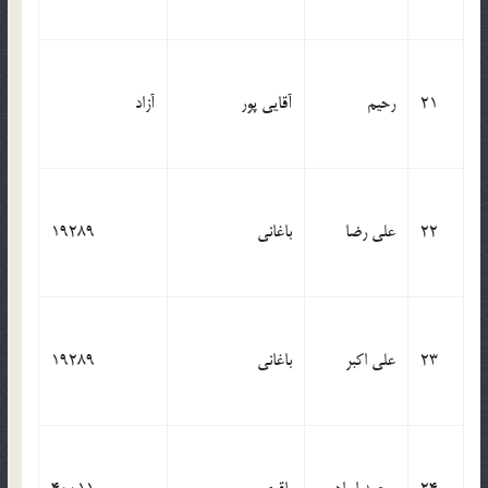
21
رحیم
آقایی پور
آزاد
22
علی رضا
باغانی
19289
23
علی اکبر
باغانی
19289