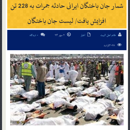
شمار جان باختگان ایرانی حادثه جمرات به 228 تن
افزایش یافت/ لیست جان باختگان
خادم اهل البیت
اخبار
2 مهر 94
0 دیدگاه
3078بازدید