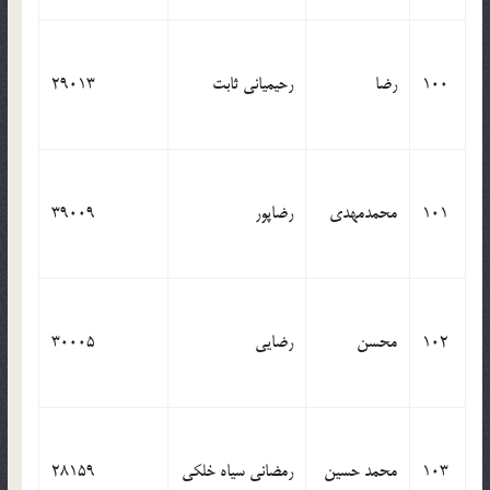
100
رضا
رحیمیانی ثابت
29013
101
محمدمهدی
رضاپور
39009
102
محسن
رضایی
30005
103
محمد حسین
رمضانی سیاه خلکی
28159