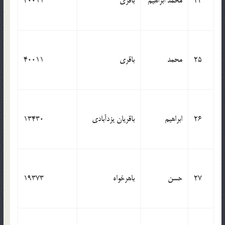
24
محمد ابراهیم
باقری
40011
25
محمد
باقری
40011
26
ابراهیم
باقریان یزدآبادی
13430
27
حسن
باهرخواه
19373