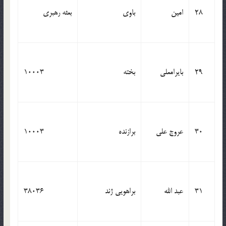
28
امین
باوی
بعثه رهبری
29
بایرامعلی
بخته
10003
30
عروج علی
برازنده
10003
31
عبد الله
براهویی ژند
38036