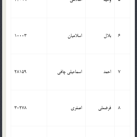
6
بلال
اسلامیان
10003
7
احمد
اسماعیلی چافی
28159
8
فرضعلی
اصغری
30278