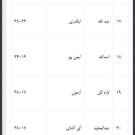
17
عبد الله
ایگدری
38036
18
اسدالله
ایمن پور
24019
19
تازه گل
آزمون
38017
20
عبدالمجید
آق آتابای
38017