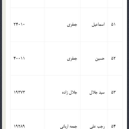
51
اسماعیل
جعفری
24010
52
حسین
جعفری
40011
53
سید جلال
جلال زاده
19373
54
رجب علی
جمعه اربانی
19289