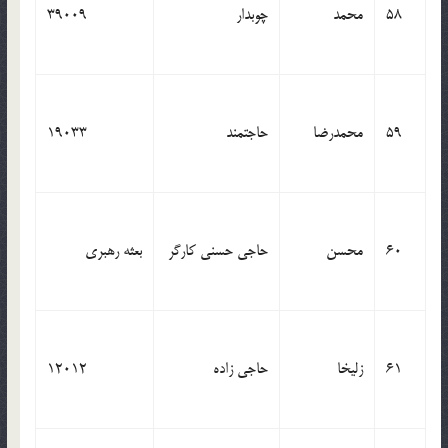
58
محمد
چوبدار
39009
59
محمدرضا
حاجتمند
19033
60
محسن
حاجی حسنی کارگر
بعثه رهبری
61
زلیخا
حاجی زاده
12012