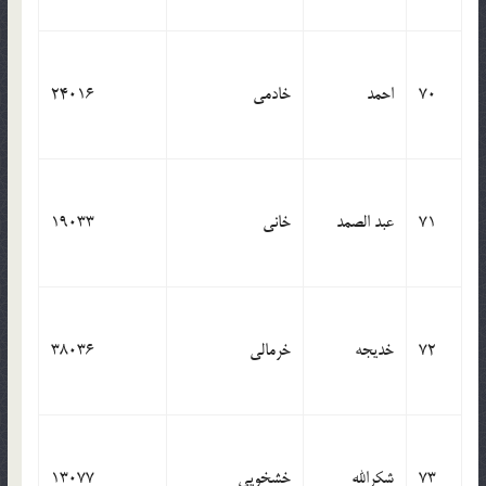
70
احمد
خادمی
24016
71
عبد الصمد
خانی
19033
72
خدیجه
خرمالی
38036
73
شکرالله
خشخویی
13077