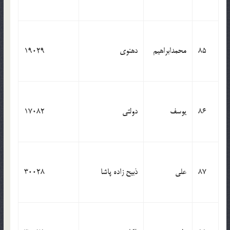
85
محمدابراهیم
دهنوی
19029
86
یوسف
دولتی
17082
87
علی
ذبیح زاده پاشا
30028