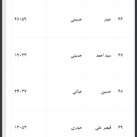
66
حیدر
حسینی
28159
67
سید احمد
حسینی
19033
68
حسین
حیاتی
24037
69
قیصر علی
حیدری
13053