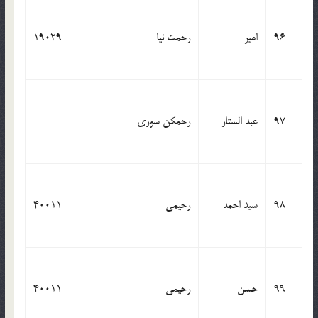
96
امیر
رحمت نیا
19029
97
عبد الستار
رحمکن سوری
98
سید احمد
رحیمی
40011
99
حسن
رحیمی
40011