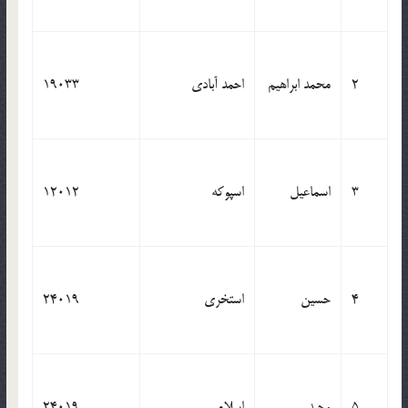
2
محمد ابراهیم
احمد آبادی
19033
3
اسماعیل
اسپوکه
12012
4
حسین
استخری
24019
5
وحید
اسلامی
24019