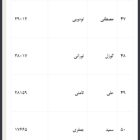
47
مصطفی
تودویی
29012
48
گوزل
تورانی
38017
49
علی
ثامنی
28159
50
سعید
جعفری
17665