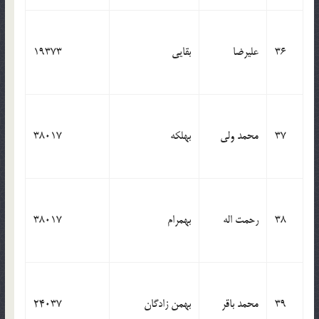
36
علیرضا
بقایی
19373
37
محمد ولی
بهلکه
38017
38
رحمت اله
بهمرام
38017
39
محمد باقر
بهمن زادگان
24037