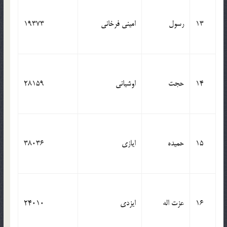
13
رسول
امینی فرخانی
19373
14
حجت
اوشیانی
28159
15
حمیده
ایازی
38036
16
عزت اله
ایزدی
24010