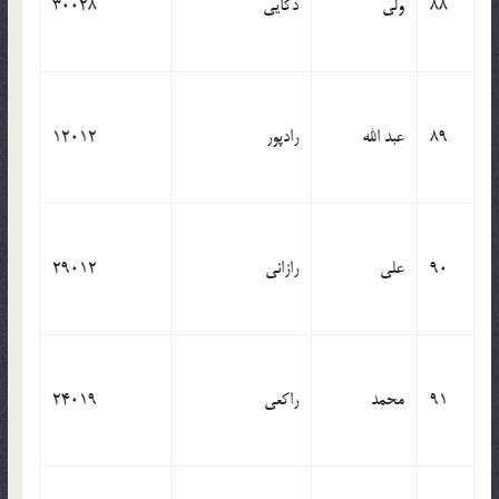
88
ولی
ذکایی
30028
89
عبد الله
رادپور
12012
90
علی
رازانی
29012
91
محمد
راکعی
24019