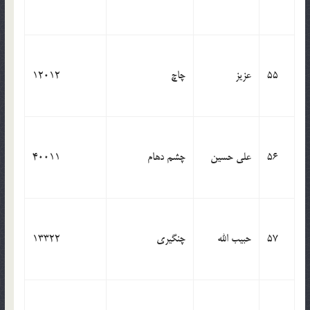
55
عزیز
چاچ
12012
56
علی حسین
چشم دهام
40011
57
حبیب الله
چنگیری
13322