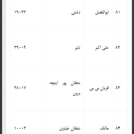
81
ابوالفضل
دشتی
19033
82
علی اکبر
دلیر
39009
دهقان پور اینچه
83
قربان بی بی
38017
برون
84
مالک
دهقان خیاوی
10003