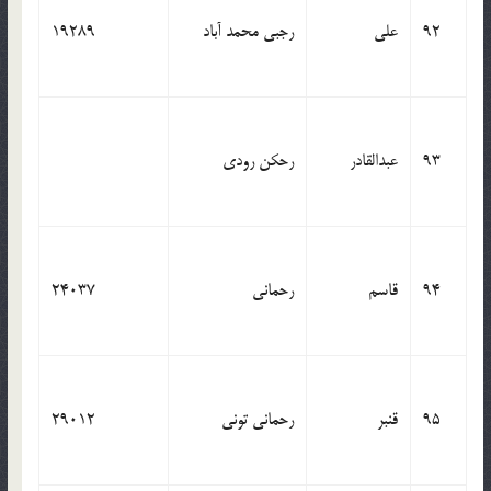
92
علی
رجبی محمد آباد
19289
93
عبدالقادر
رحکن رودی
94
قاسم
رحمانی
24037
95
قنبر
رحمانی تونی
29012