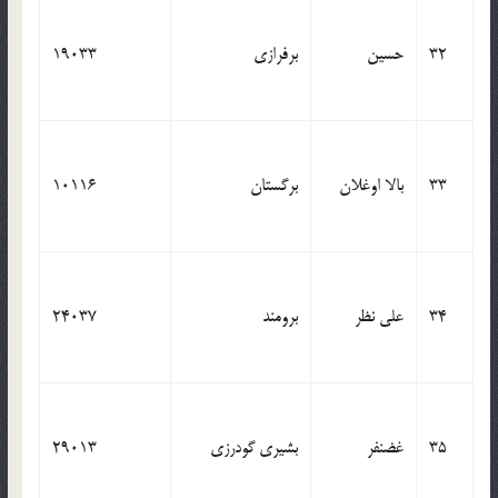
32
حسین
برفرازی
19033
33
بالا اوغلان
برگستان
10116
34
علی نظر
برومند
24037
35
غضنفر
بشیری گودرزی
29013