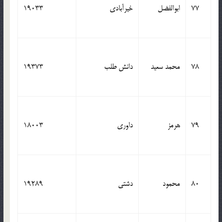
77
ابوالفضل
خیرآبادی
19033
78
محمد سعید
دانش طلب
19373
79
هرمز
داوری
18003
80
محمود
دشتی
19289