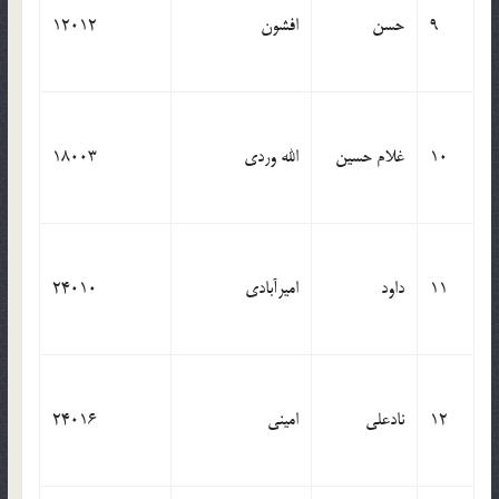
9
حسن
افشون
12012
10
غلام حسین
الله وردی
18003
11
داود
امیرآبادی
24010
12
نادعلی
امینی
24016