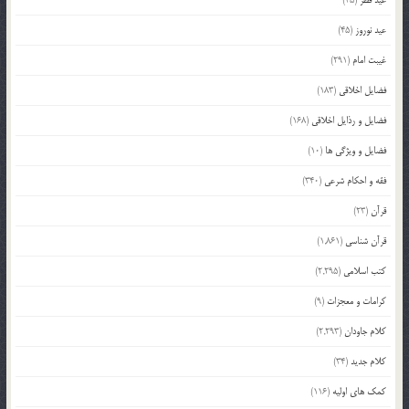
عید نوروز
(45)
غیبت امام
(291)
فضایل اخلاقی
(183)
فضایل و رذایل اخلاقی
(168)
فضایل و ویژگی ها
(10)
فقه و احکام شرعی
(340)
قرآن
(23)
قرآن شناسی
(1,861)
کتب اسلامی
(2,295)
کرامات و معجزات
(9)
کلام جاودان
(2,293)
کلام جدید
(34)
کمک های اولیه
(116)