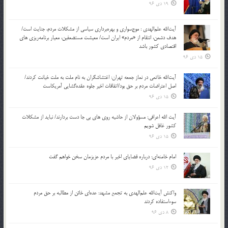
19 دی 96
آیت‌الله علم‌الهدی : موج‌سواری و بهره‌برداری سیاسی از مشکلات مردم، جنایت است/
هدف دشمن، انتقام از «مردم» ایران است/ معیشت مستضعفین، معیار برنامه‌ریزی های
اقتصادی کشور باشد
15 دی 96
آیت‌الله خاتمی در نماز جمعه تهران: اغتشاشگران به نام ملت به ملت خیانت کردند/
اصل اعتراضات مردم بر حق بود/اتفاقات اخیر جلوه عقده‌گشایی آمریکاست
15 دی 96
آیت الله اعرافی: مسؤولان از حاشیه روی های بی جا دست بردارند/ نباید از مشکلات
کشور غافل شویم
15 دی 96
امام خامنه‌ای: درباره قضایای اخیر با مردم عزیزمان سخن خواهم گفت
12 دی 96
واکنش آیت‌الله علم‌الهدی به تجمع مشهد: عده‌ای خائن از مطالبه بر حق مردم
سوءاستفاده کردند
8 دی 96