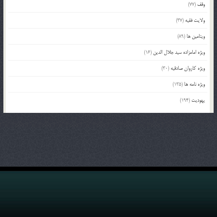
وقف
(77)
ولایت فقیه
(37)
ویتامین ها
(89)
ویژه امامزاده سید جلال الدین
(16)
ویژه کاروان صادقیه
(30)
ویژه نامه ها
(135)
یهودیت
(194)