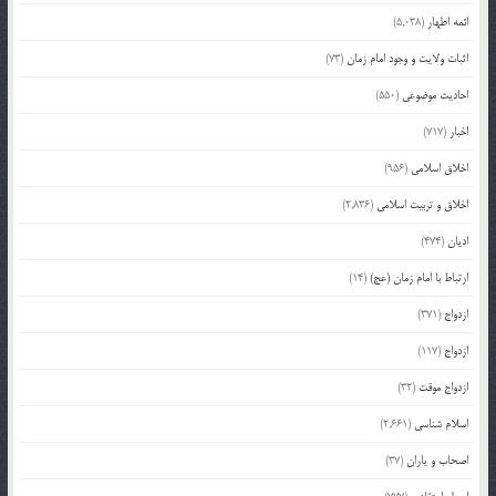
ائمه اطهار
(5,038)
اثبات ولایت و وجود امام زمان
(73)
احادیث موضوعی
(550)
اخبار
(717)
اخلاق اسلامی
(956)
اخلاق و تربیت اسلامی
(2,836)
ادیان
(474)
ارتباط با امام زمان (عج)
(14)
ازدواج
(371)
ازدواج
(117)
ازدواج موقت
(32)
اسلام شناسی
(2,661)
اصحاب و یاران
(37)