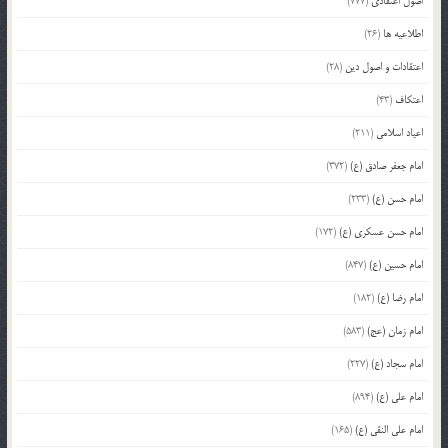
اصول اعتقادی
(777)
اطلاعیه ها
(26)
اعتقادات و اصول دین
(28)
اعتکاف
(43)
اعیاد اسلامی
(211)
امام جعفر صادق (ع)
(372)
امام حسن (ع)
(233)
امام حسن عسکری (ع)
(172)
امام حسین (ع)
(847)
امام رضا (ع)
(182)
امام زمان (عج)
(583)
امام سجاد (ع)
(227)
امام علی (ع)
(894)
امام علی النقی (ع)
(165)