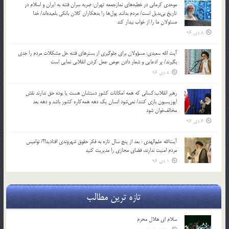
موحدی کرمانی در خطبه‌های نمازجمعه تهران: ضربه‌ سران فتنه به ایران و اسلام در
تاریخ بی‌بدیل است/ مردم بدانند پول‌ها را بدهکاران کلان بانکی بلعیده‌اند/ خدا
مسئولان ما را از خواب بیدار کند
8 دی 96
آیت الله سعیدی: مسؤولان برای جلوگیری از بسترهای فتنه حل مشکلات مردم را جدی
بگیرند/ پر ادعایی و شعار دادن عوض عمل کردن انقلابی نمایی است
8 دی 96
رهبر انقلاب:کسانی که همه امکانات کشور دستشان هست یا بوده حق ندارند نقش
اپوزیسیون بازی کنند/ نمی‌شود انسان یک‌ دهه همه‌کاره کشور باشد و دهه بعد
مخالف‌خوان شود
6 دی 96
آیت‌الله علم‌الهدی : بعد از پنج سال تازه به فکر حقوق شهروندی افتادید!؟/ نوامیس
مردم امنیت ندارند، فضای مجازی را مدیریت کنید
1 دی 96
تازه ترین مطالب
سلام ای هلال محرم