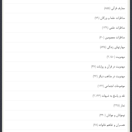
معارف قرآنی
(855)
مناظرات علما و بزرگان
(79)
مناظرات علمی
(139)
مناظرات معصومین
(60)
مهارتهای زندگی
(845)
مهدویت
(2,150)
مهدویت در قرآن و روایات
(47)
مهدویت در مذاهب دیگر
(36)
موضوعات اجتماعی
(122)
نقد و پاسخ به شبهات
(2,166)
نماز
(225)
نوجوانان و جوانان
(440)
همسران و تفاهم خانواده
(68)