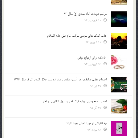
مراسم شهادت امام صادق (ع) سال 93
10 فروردین 94
جذب کمک های مردمی موکب امام علی علیه السلام
11 شهریور 96
50 نکته برای ازدواج موفق
16 فروردین 94
اجتماع عظیم صادقیون در آستان مقدس امامزاده سید جلال الدین اشرف سال 1396
29 تیر 96
احادیث معصومین درباره ترک نماز و سهل انگاری در نماز
29 آذر 95
چه نظراتی در مورد دجال وجود دارد؟
28 مرداد 94