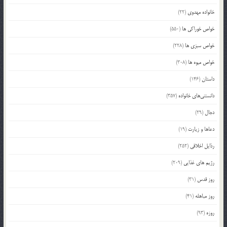
خانواده مهدوی
(22)
خواص خوراکی ها
(550)
خواص سبزی ها
(228)
خواص میوه ها
(308)
داستان
(146)
دانستنی‌های خانواده
(357)
دجال
(29)
دعاها و زیارت
(19)
رذایل اخلاقی
(252)
رژیم های غذایی
(209)
روز قدس
(31)
روز مباهله
(41)
روزه
(93)