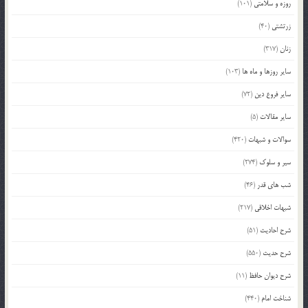
روزه و سلامتی
(101)
زرتشتی
(40)
زنان
(317)
سایر روزها و ماه ها
(103)
سایر فروع دین
(72)
سایر مقالات
(5)
سوالات و شبهات
(420)
سیر و سلوک
(274)
شب های قدر
(46)
شبهات اخلاقی
(217)
شرح احادیث
(51)
شرح حدیث
(550)
شرح دیوان حافظ
(11)
شناخت امام
(440)