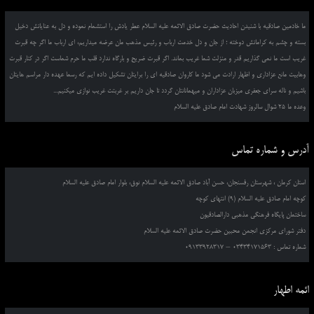
ما خادمین صادقیه با شنیدن احادیث حضرت صادق الائمه علیه السلام عطر یادش را استشمام نموده و دل به عنایاتش دخیل
بسته و چشم به کراماتش دوخته ؛ از جان و دل خدمت ارباب و رئیس مذهب مان عرضه میداریم، ای ارباب ما اگر چه قبرت
غریب است ما نمی گذاریم قدر و منزلت شما غریب بماند. اگر قبرت ضریح و بارگاه ندارد قلب ما حرم شماست اگر در کنار قبرت
وهابیت مانع عزاداری و اظهار ارادت می شود ما کاروان صادقیه ای را برایتان تشکیل داده ایم که رسما عهده دار مراسم هایتان
باشیم و ناله سرای جعفری میزبان عزاداران و میهمانانتان گردد تا جان داریم بر غربتت غریب نوازی میکنیم...
وعده ما 25 شوال سالروز شهادت امام صادق علیه السلام
آدرس و شماره تماس
استان کرمان ، شهرستان رفسنجان، حسن آباد صادق الائمه علیه السلام نوق، بلوار امام صادق علیه السلام
کوچه امام صادق علیه السلام (9) انتهای کوچه
ساختمان پایگاه فرهنگی مذهبی دارالصادقیون
دفتر شورای مرکزی انجمن محبین حضرت صادق الائمه علیه السلام
شماره تماس : 03434171563 – 09133928317
ائمه اطهار