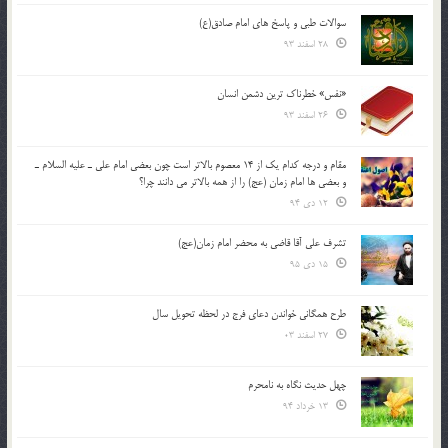
سوالات طبی و پاسخ های امام صادق(ع)
28 اسفند 93
«نفس» خطرناک ترین دشمن انسان
26 اسفند 93
مقام و درجه كدام يك از 14 معصوم بالاتر است چون بعضي امام علي ـ عليه السلام ـ
و بعضي ها امام زمان (عج) را از همه بالاتر مي دانند چرا؟
12 دی 94
تشرف علي آقا قاضي به محضر امام زمان(عج)
15 دی 95
طرح همگانی خواندن دعای فرج در لحظه تحویل سال
27 اسفند 03
چهل حدیث نگاه به نامحرم
13 خرداد 94