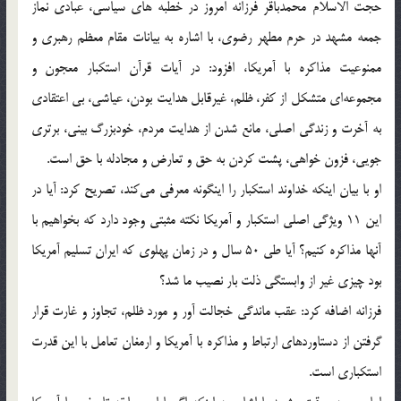
حجت الاسلام محمدباقر فرزانه امروز در خطبه های سیاسی، عبادی نماز
جمعه مشهد در حرم مطهر رضوی، با اشاره به بیانات مقام معظم رهبری و
ممنوعیت مذاکره با آمریکا، افزود: در آیات قرآن استکبار معجون و
مجموعه‌ای متشکل از کفر، ظلم، غیرقابل هدایت بودن، عیاشی، بی اعتقادی
به آخرت و زندگی اصلی، مانع شدن از هدایت مردم، خودبزرگ بینی، برتری
جویی، فزون خواهی، پشت کردن به حق و تعارض و مجادله با حق است.
او با بیان اینکه خداوند استکبار را اینگونه معرفی می‌کند، تصریح کرد: آیا در
این 11 ویژگی اصلی استکبار و آمریکا نکته مثبتی وجود دارد که بخواهیم با
آنها مذاکره کنیم؟ آیا طی 50 سال و در زمان پهلوی که ایران تسلیم آمریکا
بود چیزی غیر از وابستگی ذلت بار نصیب ما شد؟
فرزانه اضافه کرد: عقب ماندگی خجالت آور و مورد ظلم، تجاوز و غارت قرار
گرفتن از دستاوردهای ارتباط و مذاکره با آمریکا و ارمغان‌ تعامل با این قدرت
استکباری است.