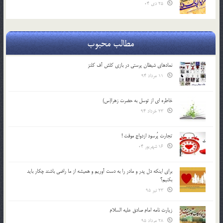
25 دی 04
مطالب محبوب
نمادهای شیطان پرستی در بازی کلش آف کلنز
11 مرداد 94
خاطره ای از توسل به حضرت زهرا(س)
23 خرداد 94
تجارت پُرسود ازدواج موقت !
16 شهریور 04
براي اينكه دل پدر و مادر را به دست آوريم و هميشه از ما راضي باشند چكار بايد
بكنيم؟
23 تیر 95
زیارت نامه امام صادق علیه السلام
28 مرداد 95