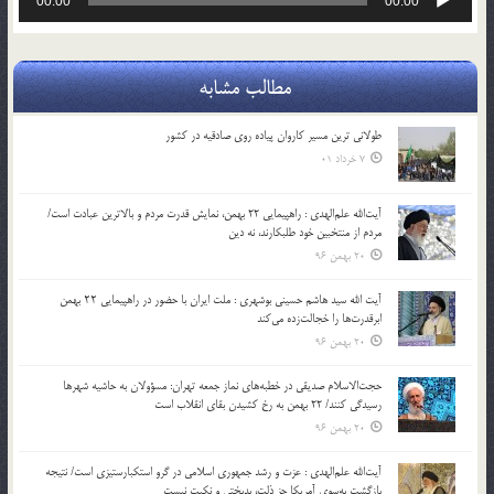
00:00
00:00
صوت
مطالب مشابه
طولانی ترین مسیر کاروان پیاده روی صادقیه در کشور
7 خرداد 01
آیت‌الله علم‌الهدی : راهپیمایی 22 بهمن، نمایش قدرت مردم و بالاترین عبادت است/
مردم از منتخبین خود طلبکارند، نه دین
20 بهمن 96
آیت الله سید هاشم حسینی بوشهری : ملت ایران با حضور در راهپیمایی ۲۲ بهمن
ابرقدرت‌ها را خجالت‌زده می‌کند
20 بهمن 96
حجت‌الاسلام صدیقی در خطبه‌های نماز جمعه تهران: مسؤولان به حاشیه شهرها
رسیدگی کنند/ 22 بهمن به رخ کشیدن بقای انقلاب است
20 بهمن 96
آیت‌الله علم‌الهدی : عزت و رشد جمهوری اسلامی در گرو استکبارستیزی است/ نتیجه
بازگشت به‌سوی آمریکا جز ذلت، بدبختی و نکبت نیست