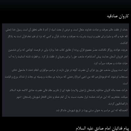
کاروان صادقیه
هدف از خلقت عالم معرفت و عبادت خداوند متعال است, و غرض از بعثت انبیاء از آدم تا خاتم تحقق آن است, رسول خدا (صلی
الله علیه و آله و سلم) برای تعلیم و تربیت بشریّت به معرفت و عبادت ,قرآن و کسی که نزد او علم تمام قرآن است به یادگار
گذاشت.
هرچند حوادث روزگار نگذاشت مفسّر معصومِ قرآن, پرده از حقایق کتاب خدا بردارد ولی در فرصت کوتاهی که برای ششمین
اختر فرزوان آسمان هدایت پیش آمد,شاهراه مذهب حق را برای رهروانِ از خلقت باز کرد , و فطرت تشنه انسانیت را به آب
حیات عبادت و معرفت سیرآب کرد.
امید است پیروان مذهب حق روز عزای آن حضرت, آنچه در توان دارند در مراسم سوگواری انجام دهند تا مشمول دعای
مستجاب او شوند که فرمود((رحم الله من احیی امرنا)) رحمتی که سرمایه ی سعادت و وسیله ی نجات از شدائد برزخ و قیامت
است.
حرکت همه ساله کاروان صادقیه رفسنجان (راهیان ولایت) جلوه ای از تکریم مقام عالی حضرت صادق الائمه علیه السلام
میباشد. مفتخریم که این حرکت حماسه ابراز محبت نسبت به آن امام همام و نشان افتخار شهرمان رفسنجان ؛ شهر
دارالصادقیون گردید.
الحمدالله که این مراسم به عنوان سنتی پویا در تاریخ شهرمان ماندگار شد.
پیام فدائیان امام صادق علیه السلام