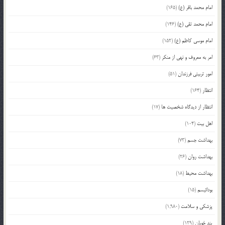
امام محمد باقر (ع)
(165)
امام محمد تقی (ع)
(146)
امام موسی کاظم (ع)
(152)
امر به معروف و نهی از منکر
(63)
امور تربیتی فرزندان
(51)
انتظار
(164)
انتظار از دیدگاه شخصیت ها
(17)
اهل بیت
(104)
بهداشت جسم
(73)
بهداشت روان
(26)
بهداشت محیط
(18)
بودائیسم
(15)
پزشکی و سلامت
(1,980)
پند خوبان
(129)