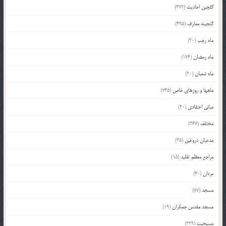
گلچین احادیث
(372)
گنجینه معارف
(495)
ماه رجب
(20)
ماه رمضان
(176)
ماه شعبان
(20)
ماهها و روزهای خاص
(745)
مبانی اعتقادی
(20)
مختلف
(367)
مدعیان دروغین
(25)
مراجع معظم تقلید
(15)
مردان
(40)
مسجد
(87)
مسجد مقدس جمکران
(19)
مسیحیت
(229)