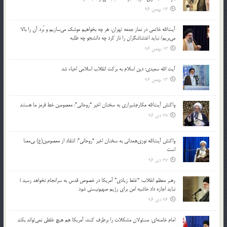
13 بهمن 96
آیت‌الله خاتمی در نماز جمعه تهران: هر چه بخواهیم موشک می‌سازیم و بُرد آن را بالا
می‌بریم/ نباید اغتشاشگران را ناز کرد چه دانشجو چه طلبه
13 بهمن 96
آیت الله سعیدی: دین اسلام به برکت انقلاب اسلامی احیاء شد
13 بهمن 96
واکنش آیت‌الله مکارم‌شیرازی به سخنان اخیر “روحانی”: معصومین خط قرمز ما هستند
27 دی 96
واکنش آیت‌الله نوری‌همدانی به سخنان اخیر “روحانی”: انتقاد از معصومین(ع) بی‌معنا
است
27 دی 96
رهبر معظم انقلاب: “غلط زیادی” آمریکا در خصوص قدس به سرانجام نخواهد رسید |
نباید اجازه داد حاشیه امن برای رژیم صهیونیستی شود
26 دی 96
امام خامنه‌ای: مسئولان مشکلات را برطرف کنند، آمریکا هم هیچ غلطی نمی‌تواند بکند