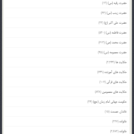
حضرت رقیه (س)
(13)
حضرت زینب (س)
(66)
حضرت علی اکبر (ع)
(23)
حضرت فاطمه (س)
(530)
حضرت محمد (ص)
(613)
حضرت معصومه (س)
(45)
حکایت ها
(2,244)
حکایت های آموزنده
(749)
حکایت های قرآنی
(107)
حکایت های معصومین
(838)
حکومت جهانی امام زمان (عج)
(24)
خاندان عصمت
(15)
خانواده
(227)
خانواده
(2,682)