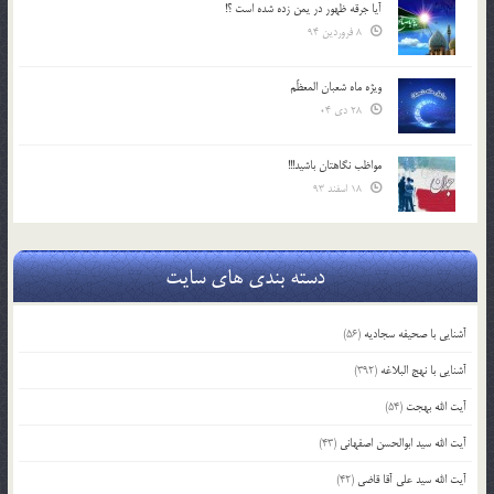
آیا جرقه ظهور در یمن زده شده است ؟!
8 فروردین 94
ویژه ماه شعبان المعظّم
28 دی 04
مواظب نگاهتان باشید!!!
18 اسفند 93
دسته بندی های سایت
آشنایی با صحیفه سجادیه
(56)
آشنایی با نهج البلاغه
(392)
آیت الله بهجت
(54)
آیت الله سید ابوالحسن اصفهانی
(43)
آیت الله سید علی آقا قاضی
(42)