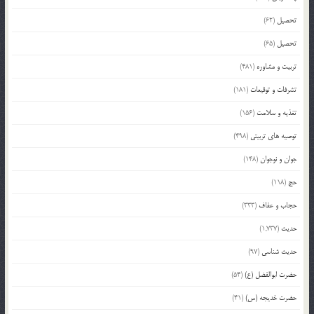
تحصیل
(62)
تحصیل
(65)
تربیت و مشاوره
(481)
تشرفات و توقیعات
(181)
تغذیه و سلامت
(156)
توصیه های تربیتی
(498)
جوان و نوجوان
(148)
حج
(118)
حجاب و عفاف
(333)
حدیث
(1,737)
حدیث شناسی
(97)
حضرت ابوالفضل (ع)
(54)
حضرت خدیجه (س)
(41)