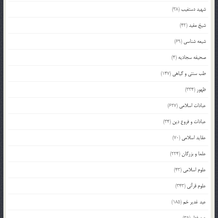
شهید دستغیب
(38)
شیخ مفید
(42)
شیعه شناسی
(69)
صحیفه سجادیه
(4)
طب سنتی و گیاهی
(147)
ظهور
(334)
عبادات اسلامی
(627)
عبادات و فروع دین
(34)
عقاید اسلامی
(70)
علما و بزرگان
(224)
علوم اسلامی
(43)
علوم قرآنی
(343)
عید غدیر خم
(185)
عید فطر
(35)