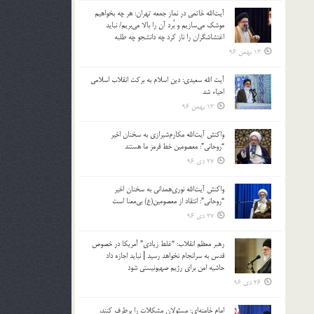
آیت‌الله خاتمی در نماز جمعه تهران: هر چه بخواهیم
موشک می‌سازیم و بُرد آن را بالا می‌بریم/ نباید
اغتشاشگران را ناز کرد چه دانشجو چه طلبه
13 بهمن 96
آیت الله سعیدی: دین اسلام به برکت انقلاب اسلامی
احیاء شد
13 بهمن 96
واکنش آیت‌الله مکارم‌شیرازی به سخنان اخیر
“روحانی”: معصومین خط قرمز ما هستند
27 دی 96
واکنش آیت‌الله نوری‌همدانی به سخنان اخیر
“روحانی”: انتقاد از معصومین(ع) بی‌معنا است
27 دی 96
رهبر معظم انقلاب: “غلط زیادی” آمریکا در خصوص
قدس به سرانجام نخواهد رسید | نباید اجازه داد
حاشیه امن برای رژیم صهیونیستی شود
26 دی 96
امام خامنه‌ای: مسئولان مشکلات را برطرف کنند،