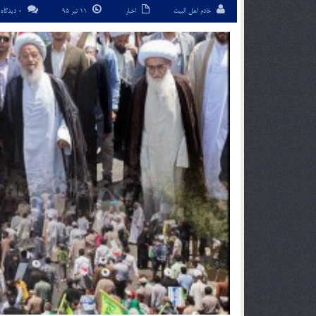
خادم اهل البیت
اخبار
11 تیر 95
0 دیدگاه