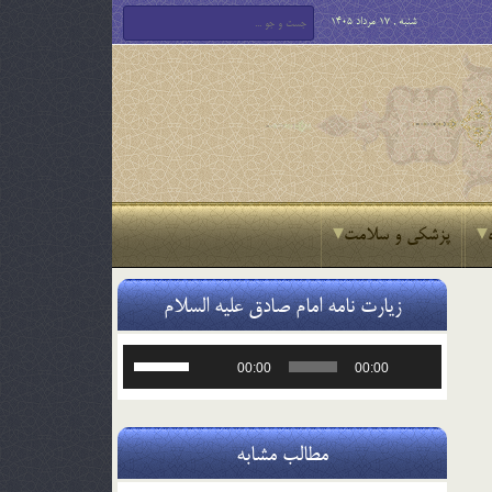
شنبه , 17 مرداد 1405
پزشکی و سلامت
زیارت نامه امام صادق علیه السلام
پخش‌کننده
برای
00:00
00:00
صوت
افزایش
یا
کاهش
صدا
مطالب مشابه
از
کلیدهای