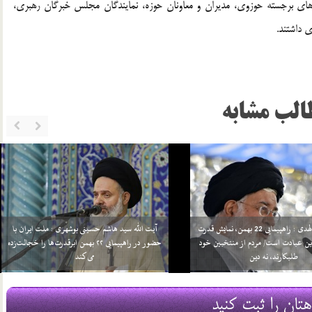
ای برجسته حوزوی، مدیران و معاونان حوزه، نمایندگان مجلس خبرگان رهبری،
داشتند.
الب مشابه
‌الهدی : عزت و رشد جمهوری اسلامی در
آیت‌الله خاتمی در نماز جمعه تهران: هر چه بخواهیم
رستیزی است/ نتیجه بازگشت به‌سوی
موشک می‌سازیم و بُرد آن را بالا می‌بریم/ نباید
 جز ذلت، بدبختی و نکبت نیست
اغتشاشگران را ناز کرد چه دانشجو چه طلبه
13 بهمن 96
هتان را ثبت کنید