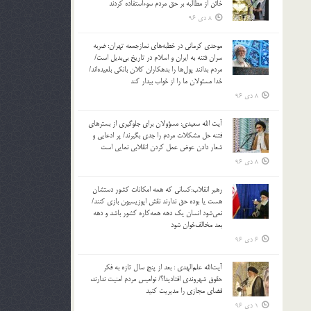
خائن از مطالبه بر حق مردم سوءاستفاده کردند
8 دی 96
موحدی کرمانی در خطبه‌های نمازجمعه تهران: ضربه‌
سران فتنه به ایران و اسلام در تاریخ بی‌بدیل است/
مردم بدانند پول‌ها را بدهکاران کلان بانکی بلعیده‌اند/
خدا مسئولان ما را از خواب بیدار کند
8 دی 96
آیت الله سعیدی: مسؤولان برای جلوگیری از بسترهای
فتنه حل مشکلات مردم را جدی بگیرند/ پر ادعایی و
شعار دادن عوض عمل کردن انقلابی نمایی است
8 دی 96
رهبر انقلاب:کسانی که همه امکانات کشور دستشان
هست یا بوده حق ندارند نقش اپوزیسیون بازی کنند/
نمی‌شود انسان یک‌ دهه همه‌کاره کشور باشد و دهه
بعد مخالف‌خوان شود
6 دی 96
آیت‌الله علم‌الهدی : بعد از پنج سال تازه به فکر
حقوق شهروندی افتادید!؟/ نوامیس مردم امنیت ندارند،
فضای مجازی را مدیریت کنید
1 دی 96