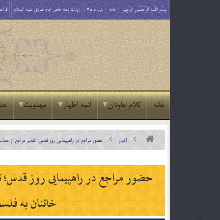
بِسْمِ اللَّـهِ الرَّحْمَـٰنِ الرَّحِيمِ
خانه
درباره ما
زیارت نامه خاص امام صادق علیه السلام
فراخو
خانه
کلام جاودان
ائمه اطهار
مهدویت
حد
اخبار
حضور مراجع در راهپیمایی روز قدس؛ تقدیر مراجع از حماسه
حضور مراجع در راهپیمایی روز قدس؛ تقد
خائنان به فلسط