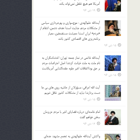
آمریکا هم هیچ غلطی نمی‌تواند بکند
19 دی 96
آیت‌الله علم‌الهدی : موج‌سواری و بهره‌برداری سیاسی
از مشکلات مردم، جنایت است/ هدف دشمن، انتقام از
«مردم» ایران است/ معیشت مستضعفین، معیار
برنامه‌ریزی های اقتصادی کشور باشد
15 دی 96
آیت‌الله خاتمی در نماز جمعه تهران: اغتشاشگران به
نام ملت به ملت خیانت کردند/ اصل اعتراضات مردم
بر حق بود/اتفاقات اخیر جلوه عقده‌گشایی آمریکاست
15 دی 96
آیت الله اعرافی: مسؤولان از حاشیه روی های بی جا
دست بردارند/ نباید از مشکلات کشور غافل شویم
15 دی 96
امام خامنه‌ای: درباره قضایای اخیر با مردم عزیزمان
سخن خواهم گفت
12 دی 96
واکنش آیت‌الله علم‌الهدی به تجمع مشهد: عده‌ای