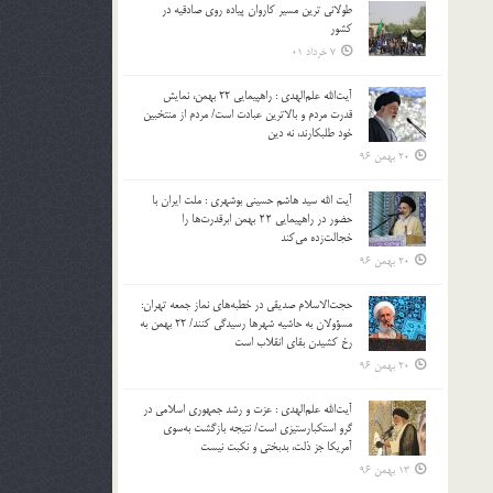
طولانی ترین مسیر کاروان پیاده روی صادقیه در
بالا
کشور
و
7 خرداد 01
پایین
استفاده
آیت‌الله علم‌الهدی : راهپیمایی 22 بهمن، نمایش
کنید.
قدرت مردم و بالاترین عبادت است/ مردم از منتخبین
خود طلبکارند، نه دین
20 بهمن 96
آیت الله سید هاشم حسینی بوشهری : ملت ایران با
حضور در راهپیمایی ۲۲ بهمن ابرقدرت‌ها را
خجالت‌زده می‌کند
20 بهمن 96
حجت‌الاسلام صدیقی در خطبه‌های نماز جمعه تهران:
مسؤولان به حاشیه شهرها رسیدگی کنند/ 22 بهمن به
رخ کشیدن بقای انقلاب است
20 بهمن 96
آیت‌الله علم‌الهدی : عزت و رشد جمهوری اسلامی در
گرو استکبارستیزی است/ نتیجه بازگشت به‌سوی
آمریکا جز ذلت، بدبختی و نکبت نیست
13 بهمن 96