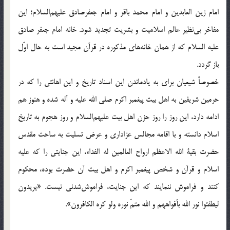
امام زین العابدین و امام محمد باقر و امام ‌جعفر‌صادق علیهم‌السلام؛ این
مفاخر بی‌نظیر عالم اسلامیت و بشریت تجدید شود. خانه امام جعفر صادق
علیه السلام که از همان خانه‌های مذکوره در قرآن مجید است به حال اوّل
باز گردد.
خصوصاً شیعیان برای به یادماندن این اسناد تاریخ و این اهانتی را که در
حرمین شریفین به اهل بیت پیغمبر اکرم صلی الله علیه و آله شده و هنوز هم
ادامه دارد، این روز را روز حزن اهل بیت علیهم‌السلام و روز هجوم به تاریخ
اسلام دانسته و با اقامه مجالس عزاداری و عرض تسلیت به ساحت مقدس
حضرت بقیة الله الاعظم ارواح العالمین له الفداء، این جنایتی را که علیه
اسلام و قرآن و شخص پیغمبر اکرم و اهل بیت آن حضرت بوده، محکوم
کنند و فراموش ننمایند که این جنایت، فراموش‌شدنی نیست. «یریدون
لیطفئوا نور الله بأفواههم و الله متمّ نوره ولو کره الکافرون».