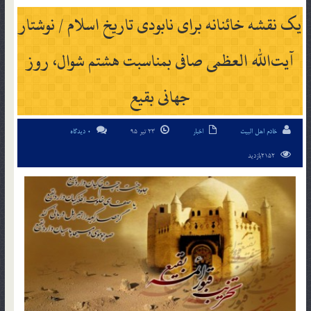
یک نقشه خائنانه برای نابودی تاریخ اسلام / نوشتار‌
آیت‌الله العظمی صافی بمناسبت هشتم شوال، روز
جهانی بقیع
خادم اهل البیت
اخبار
23 تیر 95
0 دیدگاه
2152بازدید