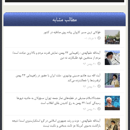
مطالب مشابه
طولانی ترین مسیر کاروان پیاده روی صادقیه در کشور
7 خرداد 01
آیت‌الله علم‌الهدی : راهپیمایی 22 بهمن، نمایش قدرت مردم و بالاترین عبادت است/
مردم از منتخبین خود طلبکارند، نه دین
20 بهمن 96
آیت الله سید هاشم حسینی بوشهری : ملت ایران با حضور در راهپیمایی ۲۲ بهمن
ابرقدرت‌ها را خجالت‌زده می‌کند
20 بهمن 96
حجت‌الاسلام صدیقی در خطبه‌های نماز جمعه تهران: مسؤولان به حاشیه شهرها
رسیدگی کنند/ 22 بهمن به رخ کشیدن بقای انقلاب است
20 بهمن 96
آیت‌الله علم‌الهدی : عزت و رشد جمهوری اسلامی در گرو استکبارستیزی است/ نتیجه
بازگشت به‌سوی آمریکا جز ذلت، بدبختی و نکبت نیست