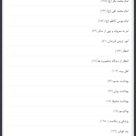
امام محمد باقر (ع)
(165)
امام محمد تقی (ع)
(146)
امام موسی کاظم (ع)
(152)
امر به معروف و نهی از منکر
(63)
امور تربیتی فرزندان
(51)
انتظار
(164)
انتظار از دیدگاه شخصیت ها
(17)
اهل بیت
(104)
بهداشت جسم
(73)
بهداشت روان
(26)
بهداشت محیط
(18)
بودائیسم
(15)
پزشکی و سلامت
(1,980)
پند خوبان
(129)