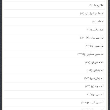
اطلاعیه ها
(26)
اعتقادات و اصول دین
(28)
اعتکاف
(43)
اعیاد اسلامی
(211)
امام جعفر صادق (ع)
(372)
امام حسن (ع)
(233)
امام حسن عسکری (ع)
(172)
امام حسین (ع)
(847)
امام رضا (ع)
(182)
امام زمان (عج)
(583)
امام سجاد (ع)
(227)
امام علی (ع)
(894)
امام علی النقی (ع)
(165)