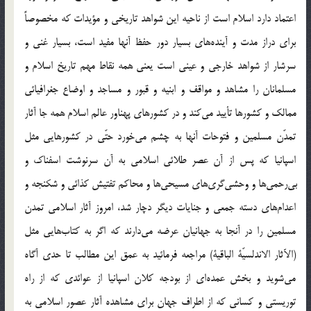
اعتماد دارد اسلام است از ناحیه این شواهد تاریخی و مؤیدات که مخصوصاً
برای دراز مدت و آینده‎های بسیار دور حفظ آنها مفید است، بسیار غنی و
سرشار از شواهد خارجی و عینی است یعنی همه نقاط مهم تاریخ اسلام و
مسلمانان را مشاهد و مواقف و ابنیه و قبور و مساجد و اوضاع جغرافیائی
ممالک و کشورها تأیید می‎کند و در کشورهای پهناور عالم اسلام همه جا آثار
تمدّن مسلمین و فتوحات آنها به چشم می‎خورد حتّی در کشورهایی مثل
اسپانیا که پس از آن عصر طلائی اسلامی به آن سرنوشت اسفناک و
بی‎رحمی‌ها و وحشی‎گری‌های مسیحی‎ها و محاکم تفتیش کذائی و شکنجه و
اعدام‌های دسته جمعی و جنایات دیگر دچار شد، امروز آثار اسلامی تمدن
مسلمین را در آنجا به جهانیان عرضه می‎دارند که اگر به کتاب‌هایی مثل
(الآثار الاندلسیّة الباقیة) مراجعه فرمائید به عمق این مطالب تا حدی آگاه
می‎شوید و بخش عمده‎ای از بودجه کلان اسپانیا از عوائدی که از راه
توریستی و کسانی که از اطراف جهان برای مشاهده آثار عصور اسلامی به