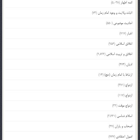
ائمه اطهار
(5,038)
اثبات ولایت و وجود امام زمان
(73)
احادیث موضوعی
(550)
اخبار
(717)
اخلاق اسلامی
(956)
اخلاق و تربیت اسلامی
(2,836)
ادیان
(474)
ارتباط با امام زمان (عج)
(14)
ازدواج
(371)
ازدواج
(117)
ازدواج موقت
(32)
اسلام شناسی
(2,661)
اصحاب و یاران
(37)
اصول اعتقادی
(777)