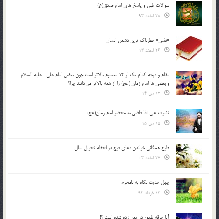
سوالات طبی و پاسخ های امام صادق(ع)
28 اسفند 93
«نفس» خطرناک ترین دشمن انسان
26 اسفند 93
مقام و درجه كدام يك از 14 معصوم بالاتر است چون بعضي امام علي ـ عليه السلام ـ
و بعضي ها امام زمان (عج) را از همه بالاتر مي دانند چرا؟
12 دی 94
تشرف علي آقا قاضي به محضر امام زمان(عج)
15 دی 95
طرح همگانی خواندن دعای فرج در لحظه تحویل سال
27 اسفند 03
چهل حدیث نگاه به نامحرم
13 خرداد 94
آیا جرقه ظهور در یمن زده شده است ؟!