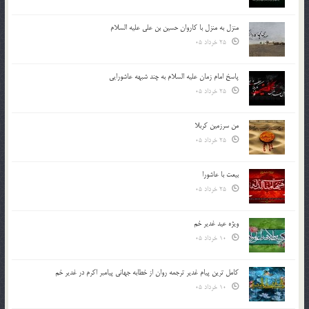
منزل به منزل با کاروان حسین بن علی علیه السلام
25 خرداد 05
پاسخ امام زمان علیه السلام به چند شبهه عاشورایی
25 خرداد 05
من سرزمین کربلا
25 خرداد 05
بیعت با عاشورا
25 خرداد 05
ویژه عید غدیر خم
10 خرداد 05
کامل ترین پیام غدیر ترجمه روان از خطابه جهانی پیامبر اکرم در غدیر خم
10 خرداد 05