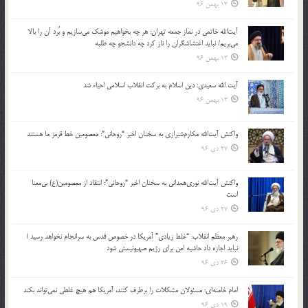
13 بهمن 96
آیت‌الله خاتمی در نماز جمعه تهران: هر چه بخواهیم موشک می‌سازیم و بُرد آن را بالا
می‌بریم/ نباید اغتشاشگران را ناز کرد چه دانشجو چه طلبه
13 بهمن 96
آیت الله سعیدی: دین اسلام به برکت انقلاب اسلامی احیاء شد
13 بهمن 96
واکنش آیت‌الله مکارم‌شیرازی به سخنان اخیر “روحانی”: معصومین خط قرمز ما هستند
27 دی 96
واکنش آیت‌الله نوری‌همدانی به سخنان اخیر “روحانی”: انتقاد از معصومین(ع) بی‌معنا
است
27 دی 96
رهبر معظم انقلاب: “غلط زیادی” آمریکا در خصوص قدس به سرانجام نخواهد رسید |
نباید اجازه داد حاشیه امن برای رژیم صهیونیستی شود
26 دی 96
امام خامنه‌ای: مسئولان مشکلات را برطرف کنند، آمریکا هم هیچ غلطی نمی‌تواند بکند
19 دی 96