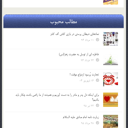
مطالب محبوب
نمادهای شیطان پرستی در بازی کلش آف کلنز
11 مرداد 94
خاطره ای از توسل به حضرت زهرا(س)
23 خرداد 94
تجارت پُرسود ازدواج موقت !
16 شهریور 04
براي اينكه دل پدر و مادر را به دست آوريم و هميشه از ما راضي باشند چكار بايد
بكنيم؟
23 تیر 95
زیارت نامه امام صادق علیه السلام
28 مرداد 95