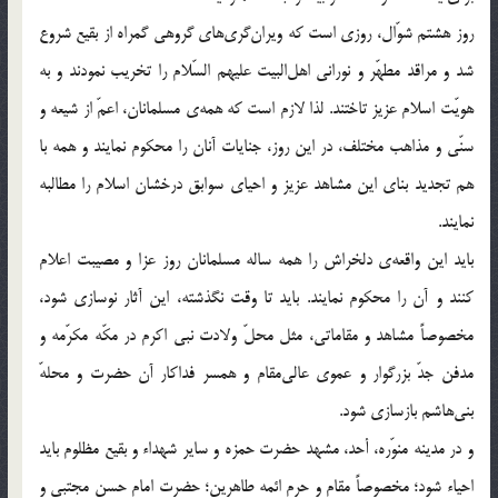
روز هشتم شوّال، روزی است که ویران‌گری‌های گروهی گمراه از بقیع شروع
شد و مراقد مطهّر و نورانی اهل‌البیت علیهم السّلام را تخریب نمودند و به
هویّت اسلام عزیز تاختند. لذا لازم است که همه‌ی مسلمانان، اعمّ از شیعه و
سنّی و مذاهب مختلف، در این روز، جنایات آنان را محکوم نمایند و همه با
هم تجدید بنای این مشاهد عزیز و احیای سوابق درخشان اسلام را مطالبه
نمایند.
باید این واقعه‌ی دلخراش را همه ساله مسلمانان روز عزا و مصیبت اعلام
کنند و آن را محکوم نمایند. باید تا وقت نگذشته، این آثار نوسازی شود،
مخصوصاً مشاهد و مقاماتی، مثل محلّ ولادت نبی اکرم در مکّه مکرّمه و
مدفن جدّ بزرگوار و عموی عالی‌مقام و همسر فداکار آن حضرت و محلهّ
بنی‌هاشم بازسازی شود.
و در مدینه منوّره، أحد، مشهد حضرت حمزه و سایر شهداء و بقیع مظلوم باید
احیاء شود؛ مخصوصاً مقام و حرم ائمه طاهرین؛ حضرت امام حسن مجتبی و