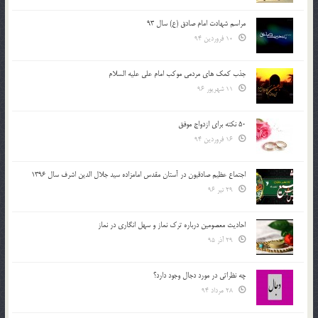
مراسم شهادت امام صادق (ع) سال 93
10 فروردین 94
جذب کمک های مردمی موکب امام علی علیه السلام
11 شهریور 96
50 نکته برای ازدواج موفق
16 فروردین 94
اجتماع عظیم صادقیون در آستان مقدس امامزاده سید جلال الدین اشرف سال 1396
29 تیر 96
احادیث معصومین درباره ترک نماز و سهل انگاری در نماز
29 آذر 95
چه نظراتی در مورد دجال وجود دارد؟
28 مرداد 94