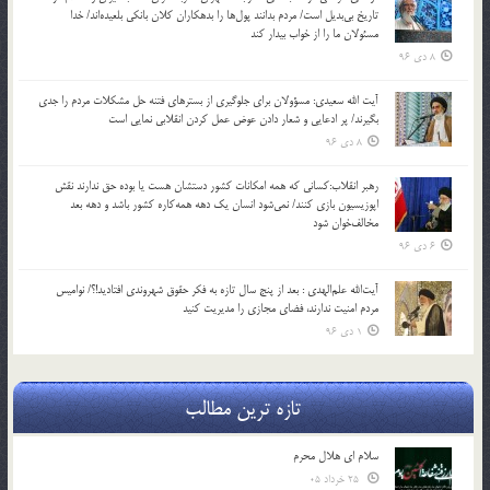
تاریخ بی‌بدیل است/ مردم بدانند پول‌ها را بدهکاران کلان بانکی بلعیده‌اند/ خدا
مسئولان ما را از خواب بیدار کند
8 دی 96
آیت الله سعیدی: مسؤولان برای جلوگیری از بسترهای فتنه حل مشکلات مردم را جدی
بگیرند/ پر ادعایی و شعار دادن عوض عمل کردن انقلابی نمایی است
8 دی 96
رهبر انقلاب:کسانی که همه امکانات کشور دستشان هست یا بوده حق ندارند نقش
اپوزیسیون بازی کنند/ نمی‌شود انسان یک‌ دهه همه‌کاره کشور باشد و دهه بعد
مخالف‌خوان شود
6 دی 96
آیت‌الله علم‌الهدی : بعد از پنج سال تازه به فکر حقوق شهروندی افتادید!؟/ نوامیس
مردم امنیت ندارند، فضای مجازی را مدیریت کنید
1 دی 96
تازه ترین مطالب
سلام ای هلال محرم
25 خرداد 05