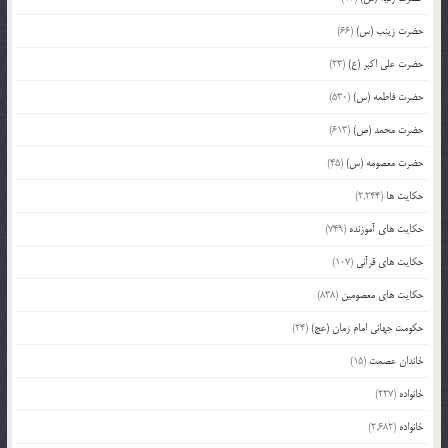
حضرت زینب (س)
(66)
حضرت علی اکبر (ع)
(23)
حضرت فاطمه (س)
(530)
حضرت محمد (ص)
(613)
حضرت معصومه (س)
(45)
حکایت ها
(2,244)
حکایت های آموزنده
(749)
حکایت های قرآنی
(107)
حکایت های معصومین
(838)
حکومت جهانی امام زمان (عج)
(24)
خاندان عصمت
(15)
خانواده
(227)
خانواده
(2,682)