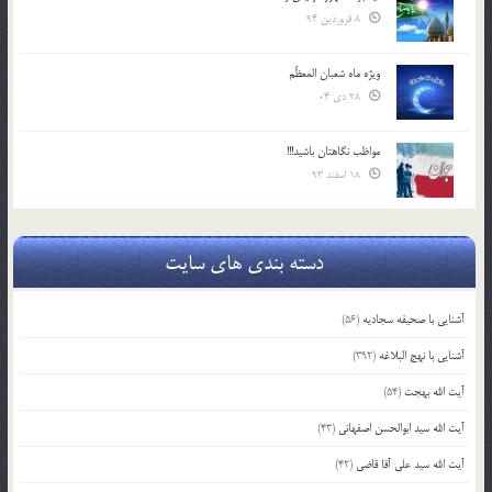
8 فروردین 94
ویژه ماه شعبان المعظّم
28 دی 04
مواظب نگاهتان باشید!!!
18 اسفند 93
دسته بندی های سایت
آشنایی با صحیفه سجادیه
(56)
آشنایی با نهج البلاغه
(392)
آیت الله بهجت
(54)
آیت الله سید ابوالحسن اصفهانی
(43)
آیت الله سید علی آقا قاضی
(42)