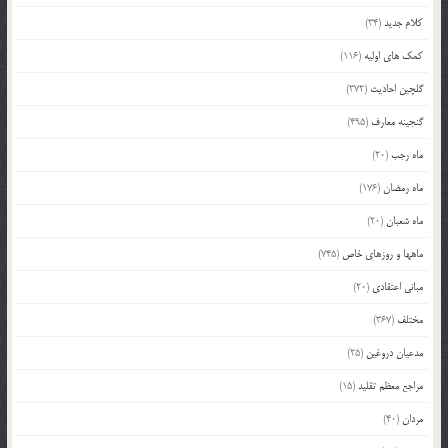
کلام جدید
(34)
کمک های اولیه
(116)
گلچین احادیث
(372)
گنجینه معارف
(495)
ماه رجب
(20)
ماه رمضان
(176)
ماه شعبان
(20)
ماهها و روزهای خاص
(745)
مبانی اعتقادی
(20)
مختلف
(367)
مدعیان دروغین
(25)
مراجع معظم تقلید
(15)
مردان
(40)