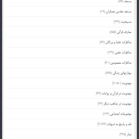
مسجد
(87)
مسجد مقدس جمکران
(19)
مسیحیت
(229)
معارف قرآنی
(855)
مناظرات علما و بزرگان
(79)
مناظرات علمی
(139)
مناظرات معصومین
(60)
مهارتهای زندگی
(845)
مهدویت
(2,150)
مهدویت در قرآن و روایات
(47)
مهدویت در مذاهب دیگر
(36)
موضوعات اجتماعی
(122)
نقد و پاسخ به شبهات
(2,166)
نماز
(225)