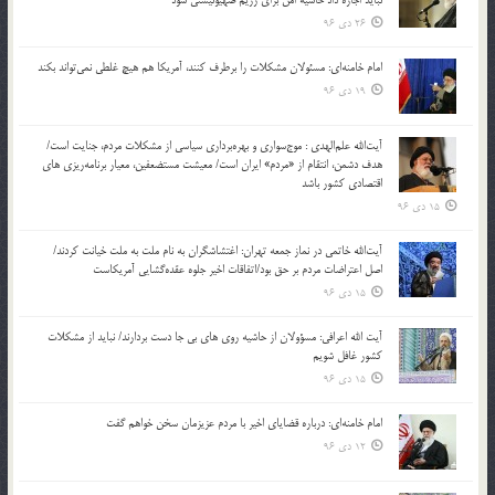
26 دی 96
امام خامنه‌ای: مسئولان مشکلات را برطرف کنند، آمریکا هم هیچ غلطی نمی‌تواند بکند
19 دی 96
آیت‌الله علم‌الهدی : موج‌سواری و بهره‌برداری سیاسی از مشکلات مردم، جنایت است/
هدف دشمن، انتقام از «مردم» ایران است/ معیشت مستضعفین، معیار برنامه‌ریزی های
اقتصادی کشور باشد
15 دی 96
آیت‌الله خاتمی در نماز جمعه تهران: اغتشاشگران به نام ملت به ملت خیانت کردند/
اصل اعتراضات مردم بر حق بود/اتفاقات اخیر جلوه عقده‌گشایی آمریکاست
15 دی 96
آیت الله اعرافی: مسؤولان از حاشیه روی های بی جا دست بردارند/ نباید از مشکلات
کشور غافل شویم
15 دی 96
امام خامنه‌ای: درباره قضایای اخیر با مردم عزیزمان سخن خواهم گفت
12 دی 96