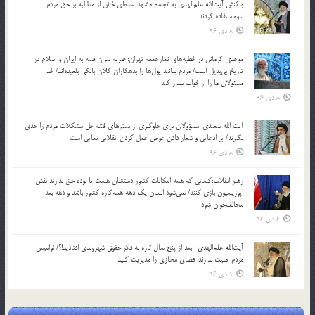
واکنش آیت‌الله علم‌الهدی به تجمع مشهد: عده‌ای خائن از مطالبه بر حق مردم
سوءاستفاده کردند
8 دی 96
موحدی کرمانی در خطبه‌های نمازجمعه تهران: ضربه‌ سران فتنه به ایران و اسلام در
تاریخ بی‌بدیل است/ مردم بدانند پول‌ها را بدهکاران کلان بانکی بلعیده‌اند/ خدا
مسئولان ما را از خواب بیدار کند
8 دی 96
آیت الله سعیدی: مسؤولان برای جلوگیری از بسترهای فتنه حل مشکلات مردم را جدی
بگیرند/ پر ادعایی و شعار دادن عوض عمل کردن انقلابی نمایی است
8 دی 96
رهبر انقلاب:کسانی که همه امکانات کشور دستشان هست یا بوده حق ندارند نقش
اپوزیسیون بازی کنند/ نمی‌شود انسان یک‌ دهه همه‌کاره کشور باشد و دهه بعد
مخالف‌خوان شود
6 دی 96
آیت‌الله علم‌الهدی : بعد از پنج سال تازه به فکر حقوق شهروندی افتادید!؟/ نوامیس
مردم امنیت ندارند، فضای مجازی را مدیریت کنید
1 دی 96