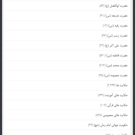
حضرت ابوالفضل (ع)
(54)
حضرت خدیجه (س)
(41)
حضرت رقیه (س)
(13)
حضرت زینب (س)
(66)
حضرت علی اکبر (ع)
(23)
حضرت فاطمه (س)
(530)
حضرت محمد (ص)
(613)
حضرت معصومه (س)
(45)
حکایت ها
(2,244)
حکایت های آموزنده
(749)
حکایت های قرآنی
(107)
حکایت های معصومین
(838)
حکومت جهانی امام زمان (عج)
(24)
خاندان عصمت
(15)