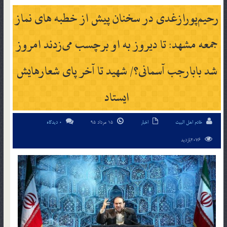
رحیم‌پورازغدی در سخنان پیش از خطبه های نماز
جمعه مشهد: تا دیروز به او برچسب می‌زدند امروز
شد بابارجب آسمانی؟/ شهید تا آخر پای شعارهایش
ایستاد
خادم اهل البیت
اخبار
15 مرداد 95
0 دیدگاه
2076بازدید