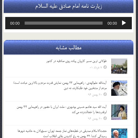
زیارت نامه امام صادق علیه السلام
پخش‌کننده
00:00
00:00
صوت
مطالب مشابه
طولانی ترین مسیر کاروان پیاده روی صادقیه در کشور
7 خرداد 01
آیت‌الله علم‌الهدی : راهپیمایی 22 بهمن، نمایش قدرت مردم و بالاترین عبادت است/
مردم از منتخبین خود طلبکارند، نه دین
20 بهمن 96
آیت الله سید هاشم حسینی بوشهری : ملت ایران با حضور در راهپیمایی ۲۲ بهمن
ابرقدرت‌ها را خجالت‌زده می‌کند
20 بهمن 96
حجت‌الاسلام صدیقی در خطبه‌های نماز جمعه تهران: مسؤولان به حاشیه شهرها
رسیدگی کنند/ 22 بهمن به رخ کشیدن بقای انقلاب است