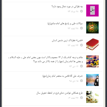
چه نظراتی در مورد دجال وجود دارد؟
28 مرداد 94
سوالات طبی و پاسخ های امام صادق(ع)
28 اسفند 93
«نفس» خطرناک ترین دشمن انسان
26 اسفند 93
مقام و درجه كدام يك از 14 معصوم بالاتر است چون بعضي امام علي ـ عليه السلام ـ
و بعضي ها امام زمان (عج) را از همه بالاتر مي دانند چرا؟
12 دی 94
تشرف علي آقا قاضي به محضر امام زمان(عج)
15 دی 95
طرح همگانی خواندن دعای فرج در لحظه تحویل سال
27 اسفند 03