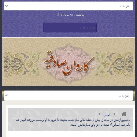
پنجشنبه , 15 مرداد 1405
اخبار
رحیم‌پورازغدی در سخنان پیش از خطبه های نماز جمعه مشهد: تا دیروز به او برچسب می‌زدند امروز شد
بابارجب آسمانی؟/ شهید تا آخر پای شعارهایش ایستاد