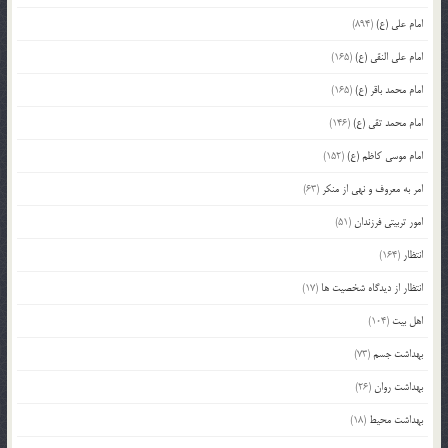
امام علی (ع)
(894)
امام علی النقی (ع)
(165)
امام محمد باقر (ع)
(165)
امام محمد تقی (ع)
(146)
امام موسی کاظم (ع)
(152)
امر به معروف و نهی از منکر
(63)
امور تربیتی فرزندان
(51)
انتظار
(164)
انتظار از دیدگاه شخصیت ها
(17)
اهل بیت
(104)
بهداشت جسم
(73)
بهداشت روان
(26)
بهداشت محیط
(18)