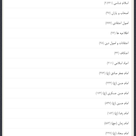
اسلام شناسی
(2,661)
اصحاب و یاران
(37)
اصول اعتقادی
(777)
اطلاعیه ها
(26)
اعتقادات و اصول دین
(28)
اعتکاف
(43)
اعیاد اسلامی
(211)
امام جعفر صادق (ع)
(372)
امام حسن (ع)
(233)
امام حسن عسکری (ع)
(172)
امام حسین (ع)
(847)
امام رضا (ع)
(182)
امام زمان (عج)
(583)
امام سجاد (ع)
(227)