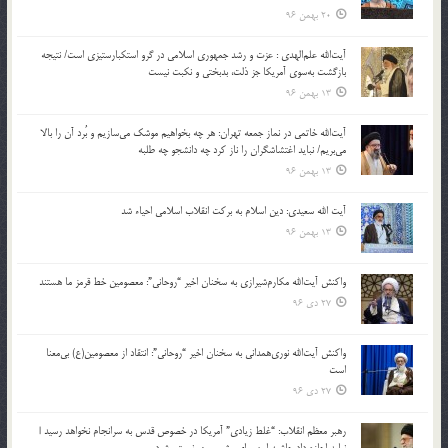
20 بهمن 96
آیت‌الله علم‌الهدی : عزت و رشد جمهوری اسلامی در گرو استکبارستیزی است/ نتیجه
بازگشت به‌سوی آمریکا جز ذلت، بدبختی و نکبت نیست
13 بهمن 96
آیت‌الله خاتمی در نماز جمعه تهران: هر چه بخواهیم موشک می‌سازیم و بُرد آن را بالا
می‌بریم/ نباید اغتشاشگران را ناز کرد چه دانشجو چه طلبه
13 بهمن 96
آیت الله سعیدی: دین اسلام به برکت انقلاب اسلامی احیاء شد
13 بهمن 96
واکنش آیت‌الله مکارم‌شیرازی به سخنان اخیر “روحانی”: معصومین خط قرمز ما هستند
27 دی 96
واکنش آیت‌الله نوری‌همدانی به سخنان اخیر “روحانی”: انتقاد از معصومین(ع) بی‌معنا
است
27 دی 96
رهبر معظم انقلاب: “غلط زیادی” آمریکا در خصوص قدس به سرانجام نخواهد رسید |
نباید اجازه داد حاشیه امن برای رژیم صهیونیستی شود