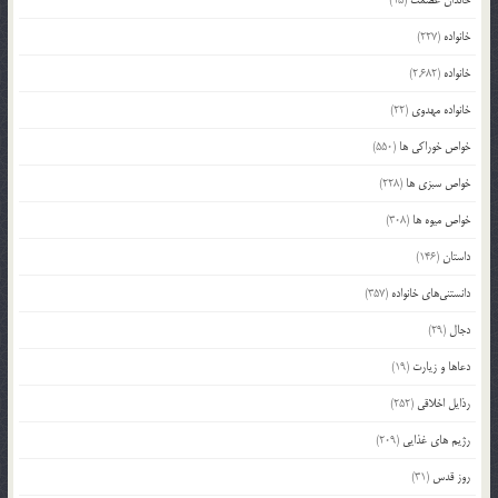
خانواده
(227)
خانواده
(2,682)
خانواده مهدوی
(22)
خواص خوراکی ها
(550)
خواص سبزی ها
(228)
خواص میوه ها
(308)
داستان
(146)
دانستنی‌های خانواده
(357)
دجال
(29)
دعاها و زیارت
(19)
رذایل اخلاقی
(252)
رژیم های غذایی
(209)
روز قدس
(31)