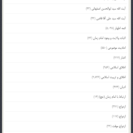
آیت الله سید ابوالحسن اصفهانی
(43)
آیت الله سید علی آقا قاضی
(42)
ائمه اطهار
(5,038)
اثبات ولایت و وجود امام زمان
(73)
احادیث موضوعی
(550)
اخبار
(717)
اخلاق اسلامی
(956)
اخلاق و تربیت اسلامی
(2,836)
ادیان
(474)
ارتباط با امام زمان (عج)
(14)
ازدواج
(371)
ازدواج
(117)
ازدواج موقت
(32)