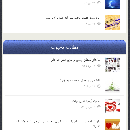
28 دی 04
ویژه مبعث حضرت محمد صلی الله علیه و اله و سلم
25 دی 04
مطالب محبوب
نمادهای شیطان پرستی در بازی کلش آف کلنز
11 مرداد 94
خاطره ای از توسل به حضرت زهرا(س)
23 خرداد 94
تجارت پُرسود ازدواج موقت !
16 شهریور 04
براي اينكه دل پدر و مادر را به دست آوريم و هميشه از ما راضي باشند چكار بايد
بكنيم؟