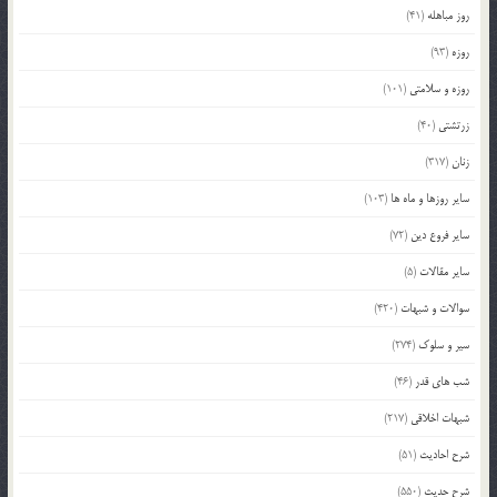
روز مباهله
(41)
روزه
(93)
روزه و سلامتی
(101)
زرتشتی
(40)
زنان
(317)
سایر روزها و ماه ها
(103)
سایر فروع دین
(72)
سایر مقالات
(5)
سوالات و شبهات
(420)
سیر و سلوک
(274)
شب های قدر
(46)
شبهات اخلاقی
(217)
شرح احادیث
(51)
شرح حدیث
(550)