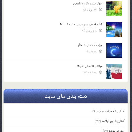
چهل حدیث نگاه به نامحرم
13 خرداد 94
آیا جرقه ظهور در یمن زده شده است ؟!
8 فروردین 94
ویژه ماه شعبان المعظّم
28 دی 04
مواظب نگاهتان باشید!!!
18 اسفند 93
دسته بندی های سایت
آشنایی با صحیفه سجادیه
(56)
آشنایی با نهج البلاغه
(392)
آیت الله بهجت
(54)