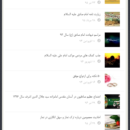
23 تیر 95
زیارت نامه امام صادق علیه السلام
28 مرداد 95
مراسم شهادت امام صادق (ع) سال 93
10 فروردین 94
جذب کمک های مردمی موکب امام علی علیه السلام
11 شهریور 96
50 نکته برای ازدواج موفق
16 فروردین 94
اجتماع عظیم صادقیون در آستان مقدس امامزاده سید جلال الدین اشرف سال 1396
29 تیر 96
احادیث معصومین درباره ترک نماز و سهل انگاری در نماز
29 آذر 95