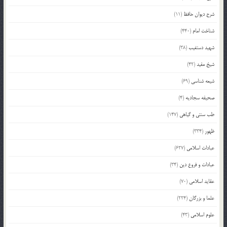
شرح دیوان حافظ
(11)
شناخت امام
(440)
شهید دستغیب
(38)
شیخ مفید
(42)
شیعه شناسی
(69)
صحیفه سجادیه
(4)
طب سنتی و گیاهی
(147)
ظهور
(334)
عبادات اسلامی
(627)
عبادات و فروع دین
(34)
عقاید اسلامی
(70)
علما و بزرگان
(224)
علوم اسلامی
(43)