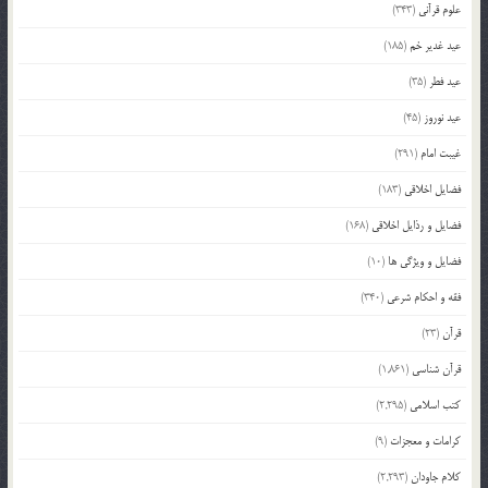
علوم قرآنی
(343)
عید غدیر خم
(185)
عید فطر
(35)
عید نوروز
(45)
غیبت امام
(291)
فضایل اخلاقی
(183)
فضایل و رذایل اخلاقی
(168)
فضایل و ویژگی ها
(10)
فقه و احکام شرعی
(340)
قرآن
(23)
قرآن شناسی
(1,861)
کتب اسلامی
(2,295)
کرامات و معجزات
(9)
کلام جاودان
(2,293)