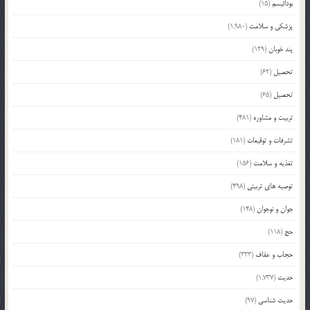
بودائیسم
(15)
پزشکی و سلامت
(1,980)
پند خوبان
(129)
تحصیل
(62)
تحصیل
(65)
تربیت و مشاوره
(481)
تشرفات و توقیعات
(181)
تغذیه و سلامت
(156)
توصیه های تربیتی
(498)
جوان و نوجوان
(148)
حج
(118)
حجاب و عفاف
(333)
حدیث
(1,737)
حدیث شناسی
(97)