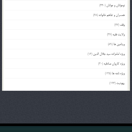
نوجوانان و جوانان
(440)
همسران و تفاهم خانواده
(68)
وقف
(77)
ولایت فقیه
(37)
ویتامین ها
(89)
ویژه امامزاده سید جلال الدین
(16)
ویژه کاروان صادقیه
(30)
ویژه نامه ها
(135)
یهودیت
(194)