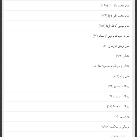
امام محمد باقر (ع)
(165)
امام محمد تقی (ع)
(146)
امام موسی کاظم (ع)
(152)
امر به معروف و نهی از منکر
(63)
امور تربیتی فرزندان
(51)
انتظار
(164)
انتظار از دیدگاه شخصیت ها
(17)
اهل بیت
(104)
بهداشت جسم
(73)
بهداشت روان
(26)
بهداشت محیط
(18)
بودائیسم
(15)
پزشکی و سلامت
(1,980)
پند خوبان
(129)