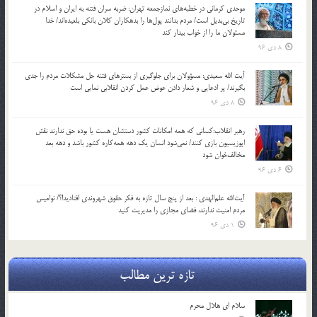
موحدی کرمانی در خطبه‌های نمازجمعه تهران: ضربه‌ سران فتنه به ایران و اسلام در
تاریخ بی‌بدیل است/ مردم بدانند پول‌ها را بدهکاران کلان بانکی بلعیده‌اند/ خدا
مسئولان ما را از خواب بیدار کند
8 دی 96
آیت الله سعیدی: مسؤولان برای جلوگیری از بسترهای فتنه حل مشکلات مردم را جدی
بگیرند/ پر ادعایی و شعار دادن عوض عمل کردن انقلابی نمایی است
8 دی 96
رهبر انقلاب:کسانی که همه امکانات کشور دستشان هست یا بوده حق ندارند نقش
اپوزیسیون بازی کنند/ نمی‌شود انسان یک‌ دهه همه‌کاره کشور باشد و دهه بعد
مخالف‌خوان شود
6 دی 96
آیت‌الله علم‌الهدی : بعد از پنج سال تازه به فکر حقوق شهروندی افتادید!؟/ نوامیس
مردم امنیت ندارند، فضای مجازی را مدیریت کنید
1 دی 96
تازه ترین مطالب
سلام ای هلال محرم