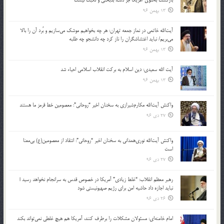
13 بهمن 96
آیت‌الله خاتمی در نماز جمعه تهران: هر چه بخواهیم موشک می‌سازیم و بُرد آن را بالا
می‌بریم/ نباید اغتشاشگران را ناز کرد چه دانشجو چه طلبه
13 بهمن 96
آیت الله سعیدی: دین اسلام به برکت انقلاب اسلامی احیاء شد
13 بهمن 96
واکنش آیت‌الله مکارم‌شیرازی به سخنان اخیر “روحانی”: معصومین خط قرمز ما هستند
27 دی 96
واکنش آیت‌الله نوری‌همدانی به سخنان اخیر “روحانی”: انتقاد از معصومین(ع) بی‌معنا
است
27 دی 96
رهبر معظم انقلاب: “غلط زیادی” آمریکا در خصوص قدس به سرانجام نخواهد رسید |
نباید اجازه داد حاشیه امن برای رژیم صهیونیستی شود
26 دی 96
امام خامنه‌ای: مسئولان مشکلات را برطرف کنند، آمریکا هم هیچ غلطی نمی‌تواند بکند