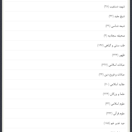
شهید دستغیب
(38)
شیخ مفید
(42)
شیعه شناسی
(69)
صحیفه سجادیه
(4)
طب سنتی و گیاهی
(147)
ظهور
(334)
عبادات اسلامی
(627)
عبادات و فروع دین
(34)
عقاید اسلامی
(70)
علما و بزرگان
(224)
علوم اسلامی
(43)
علوم قرآنی
(343)
عید غدیر خم
(185)