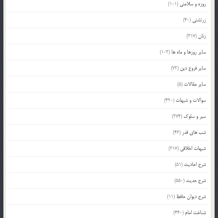
روزه و سلامتی
(101)
زرتشتی
(40)
زنان
(317)
سایر روزها و ماه ها
(103)
سایر فروع دین
(72)
سایر مقالات
(5)
سوالات و شبهات
(420)
سیر و سلوک
(274)
شب های قدر
(46)
شبهات اخلاقی
(217)
شرح احادیث
(51)
شرح حدیث
(550)
شرح دیوان حافظ
(11)
شناخت امام
(440)