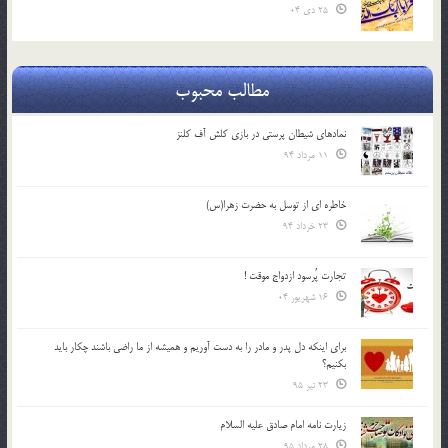
25 دی 04
مطالب محبوب
نمادهای شیطان پرستی در بازی کلش آف کلنز
11 مرداد 94
خاطره ای از توسل به حضرت زهرا(س)
23 خرداد 94
تجارت پُرسود ازدواج موقت !
16 شهریور 04
براي اينكه دل پدر و مادر را به دست آوريم و هميشه از ما راضي باشند چكار بايد
بكنيم؟
23 تیر 95
زیارت نامه امام صادق علیه السلام
28 مرداد 95