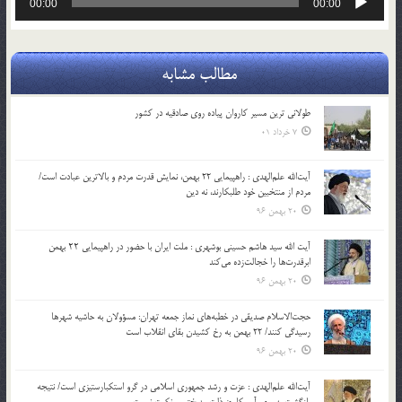
00:00
00:00
صوت
مطالب مشابه
طولانی ترین مسیر کاروان پیاده روی صادقیه در کشور
7 خرداد 01
آیت‌الله علم‌الهدی : راهپیمایی 22 بهمن، نمایش قدرت مردم و بالاترین عبادت است/
مردم از منتخبین خود طلبکارند، نه دین
20 بهمن 96
آیت الله سید هاشم حسینی بوشهری : ملت ایران با حضور در راهپیمایی ۲۲ بهمن
ابرقدرت‌ها را خجالت‌زده می‌کند
20 بهمن 96
حجت‌الاسلام صدیقی در خطبه‌های نماز جمعه تهران: مسؤولان به حاشیه شهرها
رسیدگی کنند/ 22 بهمن به رخ کشیدن بقای انقلاب است
20 بهمن 96
آیت‌الله علم‌الهدی : عزت و رشد جمهوری اسلامی در گرو استکبارستیزی است/ نتیجه
بازگشت به‌سوی آمریکا جز ذلت، بدبختی و نکبت نیست