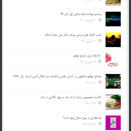
مراسم شهادت امام صادق (ع) سال 93
10 فروردین 94
جذب کمک های مردمی موکب امام علی علیه السلام
11 شهریور 96
50 نکته برای ازدواج موفق
16 فروردین 94
اجتماع عظیم صادقیون در آستان مقدس امامزاده سید جلال الدین اشرف سال 1396
29 تیر 96
احادیث معصومین درباره ترک نماز و سهل انگاری در نماز
29 آذر 95
چه نظراتی در مورد دجال وجود دارد؟
28 مرداد 94