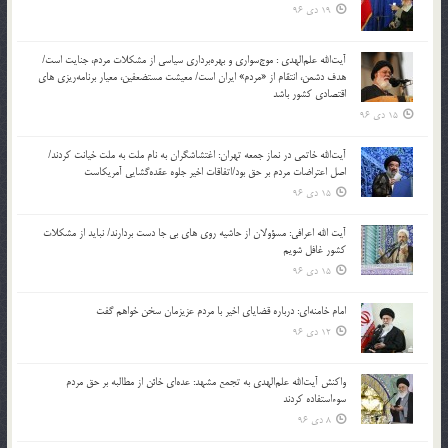
19 دی 96
آیت‌الله علم‌الهدی : موج‌سواری و بهره‌برداری سیاسی از مشکلات مردم، جنایت است/
هدف دشمن، انتقام از «مردم» ایران است/ معیشت مستضعفین، معیار برنامه‌ریزی های
اقتصادی کشور باشد
15 دی 96
آیت‌الله خاتمی در نماز جمعه تهران: اغتشاشگران به نام ملت به ملت خیانت کردند/
اصل اعتراضات مردم بر حق بود/اتفاقات اخیر جلوه عقده‌گشایی آمریکاست
15 دی 96
آیت الله اعرافی: مسؤولان از حاشیه روی های بی جا دست بردارند/ نباید از مشکلات
کشور غافل شویم
15 دی 96
امام خامنه‌ای: درباره قضایای اخیر با مردم عزیزمان سخن خواهم گفت
12 دی 96
واکنش آیت‌الله علم‌الهدی به تجمع مشهد: عده‌ای خائن از مطالبه بر حق مردم
سوءاستفاده کردند
8 دی 96