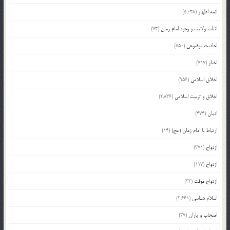
ائمه اطهار
(5,038)
اثبات ولایت و وجود امام زمان
(73)
احادیث موضوعی
(550)
اخبار
(717)
اخلاق اسلامی
(956)
اخلاق و تربیت اسلامی
(2,836)
ادیان
(474)
ارتباط با امام زمان (عج)
(14)
ازدواج
(371)
ازدواج
(117)
ازدواج موقت
(32)
اسلام شناسی
(2,661)
اصحاب و یاران
(37)