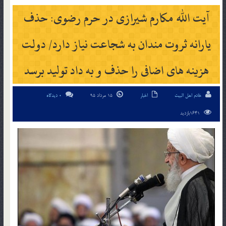
آیت الله مکارم شیرازی در حرم رضوی: حذف
یارانه ثروت مندان به شجاعت نیاز دارد/ دولت
هزینه های اضافی را حذف و به داد تولید برسد
خادم اهل البیت
اخبار
15 مرداد 95
0 دیدگاه
1641بازدید