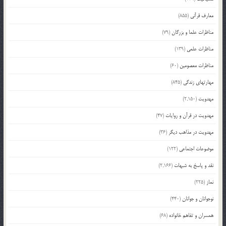
معارف قرآنی
(855)
مناظرات علما و بزرگان
(79)
مناظرات علمی
(139)
مناظرات معصومین
(60)
مهارتهای زندگی
(845)
مهدویت
(2,150)
مهدویت در قرآن و روایات
(47)
مهدویت در مذاهب دیگر
(36)
موضوعات اجتماعی
(122)
نقد و پاسخ به شبهات
(2,166)
نماز
(225)
نوجوانان و جوانان
(440)
همسران و تفاهم خانواده
(68)