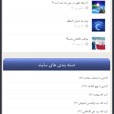
آیا جرقه ظهور در یمن زده شده است ؟!
8 فروردین 94
ویژه ماه شعبان المعظّم
28 دی 04
مواظب نگاهتان باشید!!!
18 اسفند 93
دسته بندی های سایت
آشنایی با صحیفه سجادیه
(56)
آشنایی با نهج البلاغه
(392)
آیت الله بهجت
(54)
آیت الله سید ابوالحسن اصفهانی
(43)
آیت الله سید علی آقا قاضی
(42)