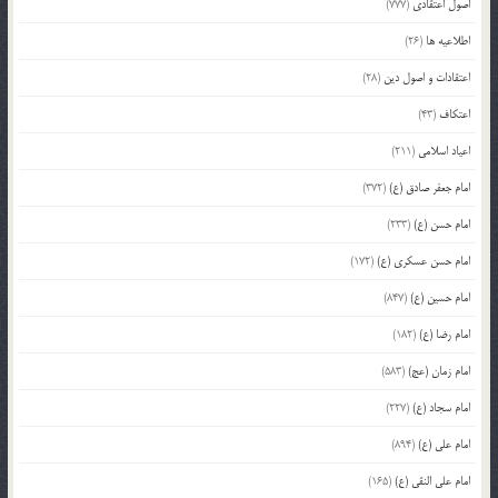
اصول اعتقادی
(777)
اطلاعیه ها
(26)
اعتقادات و اصول دین
(28)
اعتکاف
(43)
اعیاد اسلامی
(211)
امام جعفر صادق (ع)
(372)
امام حسن (ع)
(233)
امام حسن عسکری (ع)
(172)
امام حسین (ع)
(847)
امام رضا (ع)
(182)
امام زمان (عج)
(583)
امام سجاد (ع)
(227)
امام علی (ع)
(894)
امام علی النقی (ع)
(165)