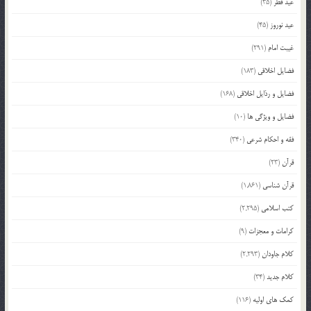
عید فطر
(35)
عید نوروز
(45)
غیبت امام
(291)
فضایل اخلاقی
(183)
فضایل و رذایل اخلاقی
(168)
فضایل و ویژگی ها
(10)
فقه و احکام شرعی
(340)
قرآن
(23)
قرآن شناسی
(1,861)
کتب اسلامی
(2,295)
کرامات و معجزات
(9)
کلام جاودان
(2,293)
کلام جدید
(34)
کمک های اولیه
(116)