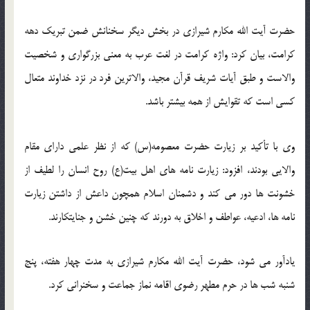
حضرت آیت الله مکارم شیرازی در بخش دیگر سخنانش ضمن تبریک دهه
کرامت، بیان کرد: واژه کرامت در لغت عرب به معنی بزرگواری و شخصیت
والاست و طبق آیات شریف قرآن مجید، والاترین فرد در نزد خداوند متعال
کسی است که تقوایش از همه بیشتر باشد.
وی با تأکید بر زیارت حضرت معصومه(س) که از نظر علمی دارای مقام
والایی بودند، افزود: زیارت نامه های اهل بیت(ع) روح انسان را لطیف از
خشونت ها دور می کند و دشمنان اسلام همچون داعش از داشتن زیارت
نامه ها، ادعیه، عواطف و اخلاق به دورند که چنین خشن و جنایتکارند.
یادآور می شود، حضرت آیت الله مکارم شیرازی به مدت چهار هفته، پنج
شنبه شب ها در حرم مطهر رضوی اقامه نماز جماعت و سخنرانی کرد.