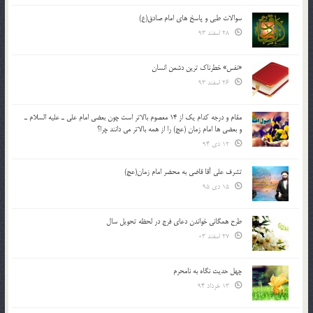
سوالات طبی و پاسخ های امام صادق(ع)
28 اسفند 93
«نفس» خطرناک ترین دشمن انسان
26 اسفند 93
مقام و درجه كدام يك از 14 معصوم بالاتر است چون بعضي امام علي ـ عليه السلام ـ
و بعضي ها امام زمان (عج) را از همه بالاتر مي دانند چرا؟
12 دی 94
تشرف علي آقا قاضي به محضر امام زمان(عج)
15 دی 95
طرح همگانی خواندن دعای فرج در لحظه تحویل سال
27 اسفند 03
چهل حدیث نگاه به نامحرم
13 خرداد 94