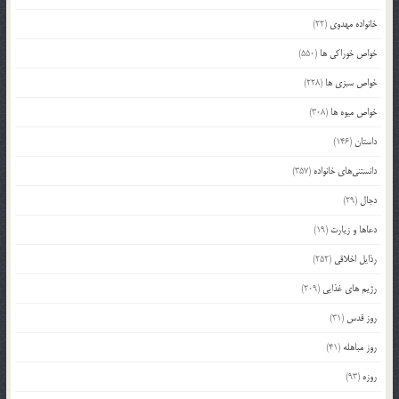
خانواده مهدوی
(22)
خواص خوراکی ها
(550)
خواص سبزی ها
(228)
خواص میوه ها
(308)
داستان
(146)
دانستنی‌های خانواده
(357)
دجال
(29)
دعاها و زیارت
(19)
رذایل اخلاقی
(252)
رژیم های غذایی
(209)
روز قدس
(31)
روز مباهله
(41)
روزه
(93)