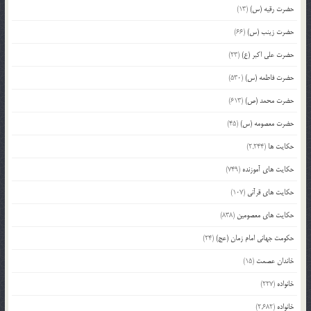
حضرت رقیه (س)
(13)
حضرت زینب (س)
(66)
حضرت علی اکبر (ع)
(23)
حضرت فاطمه (س)
(530)
حضرت محمد (ص)
(613)
حضرت معصومه (س)
(45)
حکایت ها
(2,244)
حکایت های آموزنده
(749)
حکایت های قرآنی
(107)
حکایت های معصومین
(838)
حکومت جهانی امام زمان (عج)
(24)
خاندان عصمت
(15)
خانواده
(227)
خانواده
(2,682)