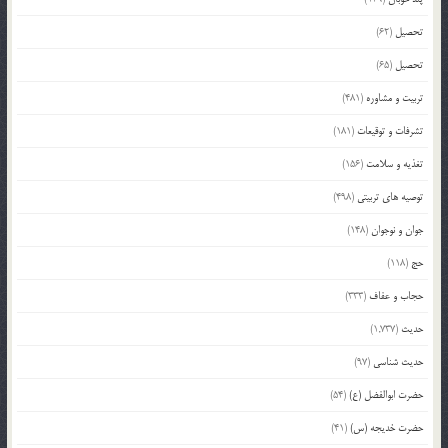
تحصیل
(62)
تحصیل
(65)
تربیت و مشاوره
(481)
تشرفات و توقیعات
(181)
تغذیه و سلامت
(156)
توصیه های تربیتی
(498)
جوان و نوجوان
(148)
حج
(118)
حجاب و عفاف
(333)
حدیث
(1,737)
حدیث شناسی
(97)
حضرت ابوالفضل (ع)
(54)
حضرت خدیجه (س)
(41)