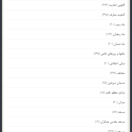
گلچین احادیث
(372)
گنجینه معارف
(495)
ماه رجب
(20)
ماه رمضان
(176)
ماه شعبان
(20)
ماهها و روزهای خاص
(745)
مبانی اعتقادی
(20)
مختلف
(367)
مدعیان دروغین
(25)
مراجع معظم تقلید
(15)
مردان
(40)
مسجد
(87)
مسجد مقدس جمکران
(19)
مسیحیت
(229)