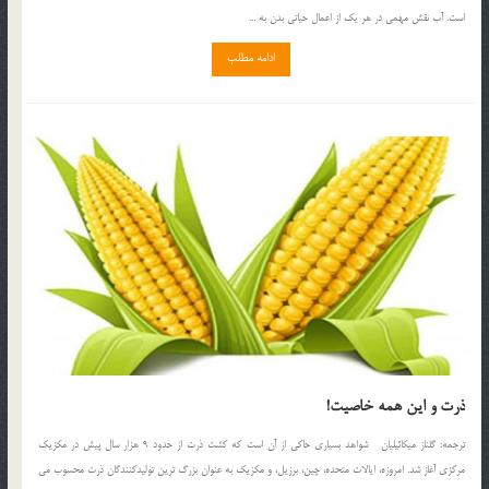
است. آب نقش مهمي در هر يك از اعمال حياتي بدن به ...
ادامه مطلب
ذرت و اين همه خاصيت!
ترجمه: گلناز ميكائيليان شواهد بسياري حاكي از آن است كه كشت ذرت از حدود 9 هزار سال پيش در مكزيك
مركزي آغاز شد. امروزه، ايالات متحده، چين، برزيل، و مكزيك به عنوان بزرگ ترين توليدكنندگان ذرت محسوب مي