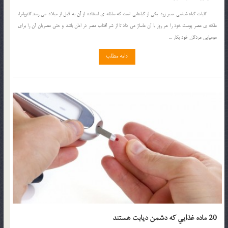
كليات گياه شناسي صبر زرد يكي از گياهاني است كه سابقه ي استفاده از آن به قبل از ميلاد مي رسد.كلئوپاترا،
ملكه ي مصر پوست خود را هر روز با آن ماساژ مي داد تا از شر آفتاب مصر در امان باشد و حتي مصريان آن را براي
موميايي مردگان خود بكار ...
ادامه مطلب
20 ماده غذايي که دشمن ديابت هستند