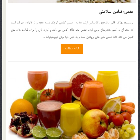
عدس؛ ضامن سلامتي
نويسنده: بهارک آقاپور دانشجوي کارشناسي ارشد تغذيه عدس گياهي کوچک شبيه نخود و از خانواده حبوبات است
که منشا آن به کشور هندوستان برمي گردد. عدس يک غذاي کامل مي باشد و انرژي لازم را براي فعاليت هاي بدن
تامين مي کند. دانه عدس منبع غني پروتئين است و به دليل دارا بودن کربوهيدرات ...
ادامه مطلب