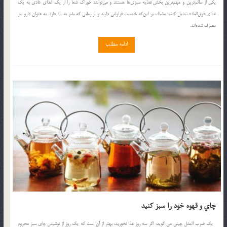
يكي از سالم‌ترين و مهم‌ترين بخش تغذيه سبزي‌ها هستند و مي‌توانند خوراك شما را از يك غذاي عادي به يك
غذاي فوق‌العاده تبديل كنند؛ مضاف بر اين‌كه خاصيت فراواني دارند و از زماني كه بشر به ياد دارد، به عنوان دارو نيز
مصرف شده‌اند.
ادامه مطلب
چاي و قهوه خود را سبز كنيد
يك ضرب المثل چيني مي گويد: اگر سه روز غذا نخوريد، بهتر از آن است كه يك روز از نوشيدن چاي سبز محروم