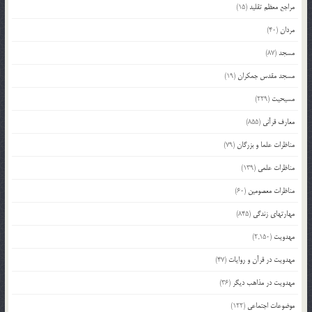
مراجع معظم تقلید
(15)
مردان
(40)
مسجد
(87)
مسجد مقدس جمکران
(19)
مسیحیت
(229)
معارف قرآنی
(855)
مناظرات علما و بزرگان
(79)
مناظرات علمی
(139)
مناظرات معصومین
(60)
مهارتهای زندگی
(845)
مهدویت
(2,150)
مهدویت در قرآن و روایات
(47)
مهدویت در مذاهب دیگر
(36)
موضوعات اجتماعی
(122)