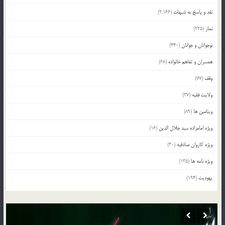
نقد و پاسخ به شبهات
(2,166)
نماز
(225)
نوجوانان و جوانان
(440)
همسران و تفاهم خانواده
(68)
وقف
(77)
ولایت فقیه
(37)
ویتامین ها
(89)
ویژه امامزاده سید جلال الدین
(16)
ویژه کاروان صادقیه
(30)
ویژه نامه ها
(135)
یهودیت
(194)