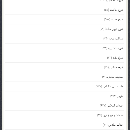
شبهات اخلاقی
(217)
شرح احادیث
(51)
شرح حدیث
(550)
شرح دیوان حافظ
(11)
شناخت امام
(440)
شهید دستغیب
(38)
شیخ مفید
(42)
شیعه شناسی
(69)
صحیفه سجادیه
(4)
طب سنتی و گیاهی
(147)
ظهور
(334)
عبادات اسلامی
(627)
عبادات و فروع دین
(34)
عقاید اسلامی
(70)