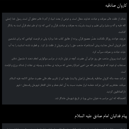
کاروان صادقیه
هدف از خلقت عالم معرفت و عبادت خداوند متعال است, و غرض از بعثت انبیاء از آدم تا خاتم تحقق آن است, رسول خدا (صلی
الله علیه و آله و سلم) برای تعلیم و تربیت بشریّت به معرفت و عبادت ,قرآن و کسی که نزد او علم تمام قرآن است به یادگار
گذاشت.
هرچند حوادث روزگار نگذاشت مفسّر معصومِ قرآن, پرده از حقایق کتاب خدا بردارد ولی در فرصت کوتاهی که برای ششمین
اختر فرزوان آسمان هدایت پیش آمد,شاهراه مذهب حق را برای رهروانِ از خلقت باز کرد , و فطرت تشنه انسانیت را به آب
حیات عبادت و معرفت سیرآب کرد.
امید است پیروان مذهب حق روز عزای آن حضرت, آنچه در توان دارند در مراسم سوگواری انجام دهند تا مشمول دعای
مستجاب او شوند که فرمود((رحم الله من احیی امرنا)) رحمتی که سرمایه ی سعادت و وسیله ی نجات از شدائد برزخ و قیامت
است.
حرکت همه ساله کاروان صادقیه رفسنجان (راهیان ولایت) جلوه ای از تکریم مقام عالی حضرت صادق الائمه علیه السلام
میباشد. مفتخریم که این حرکت حماسه ابراز محبت نسبت به آن امام همام و نشان افتخار شهرمان رفسنجان ؛ شهر
دارالصادقیون گردید.
الحمدالله که این مراسم به عنوان سنتی پویا در تاریخ شهرمان ماندگار شد.
پیام فدائیان امام صادق علیه السلام