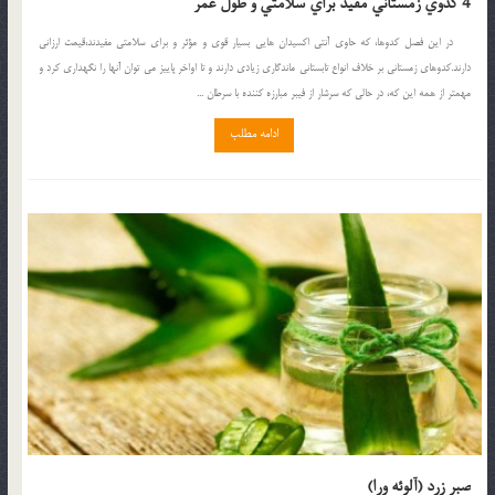
4 كدوي زمستاني مفيد براي سلامتي و طول عمر
در اين فصل كدوها، كه حاوي آنتي اكسيدان هايي بسيار قوي و مؤثر و براي سلامتي مفيدند،قيمت ارزاني
دارند.كدوهاي زمستاني بر خلاف انواع تابستاني ماندگاري زيادي دارند و تا اواخر پاييز مي توان آنها را نگهداري كرد و
مهمتر از همه اين كه، در حالي كه سرشار از فيبر مبارزه كننده با سرطان ...
ادامه مطلب
صبر زرد (آلوئه ورا)