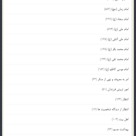
امام زمان (عج)
(583)
امام سجاد (ع)
(227)
امام علی (ع)
(894)
امام علی النقی (ع)
(165)
امام محمد باقر (ع)
(165)
امام محمد تقی (ع)
(146)
امام موسی کاظم (ع)
(152)
امر به معروف و نهی از منکر
(63)
امور تربیتی فرزندان
(51)
انتظار
(164)
انتظار از دیدگاه شخصیت ها
(17)
اهل بیت
(104)
بهداشت جسم
(73)