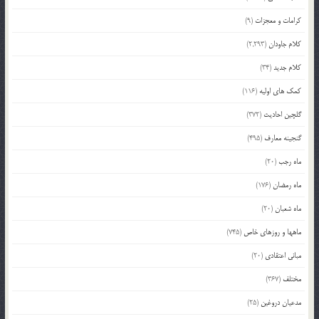
کرامات و معجزات
(9)
کلام جاودان
(2,293)
کلام جدید
(34)
کمک های اولیه
(116)
گلچین احادیث
(372)
گنجینه معارف
(495)
ماه رجب
(20)
ماه رمضان
(176)
ماه شعبان
(20)
ماهها و روزهای خاص
(745)
مبانی اعتقادی
(20)
مختلف
(367)
مدعیان دروغین
(25)