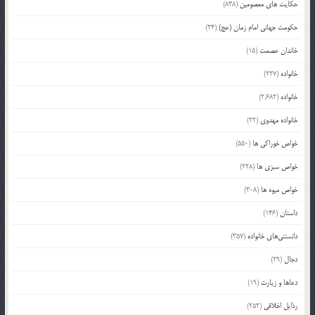
حکایت های معصومین
(838)
حکومت جهانی امام زمان (عج)
(24)
خاندان عصمت
(15)
خانواده
(227)
خانواده
(2,682)
خانواده مهدوی
(22)
خواص خوراکی ها
(550)
خواص سبزی ها
(228)
خواص میوه ها
(308)
داستان
(146)
دانستنی‌های خانواده
(357)
دجال
(29)
دعاها و زیارت
(19)
رذایل اخلاقی
(252)