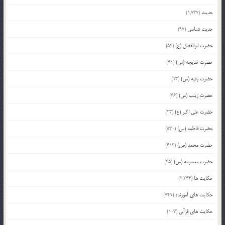
حدیث
(1,737)
حدیث شناسی
(97)
حضرت ابوالفضل (ع)
(54)
حضرت خدیجه (س)
(41)
حضرت رقیه (س)
(13)
حضرت زینب (س)
(66)
حضرت علی اکبر (ع)
(23)
حضرت فاطمه (س)
(530)
حضرت محمد (ص)
(613)
حضرت معصومه (س)
(45)
حکایت ها
(2,244)
حکایت های آموزنده
(749)
حکایت های قرآنی
(107)