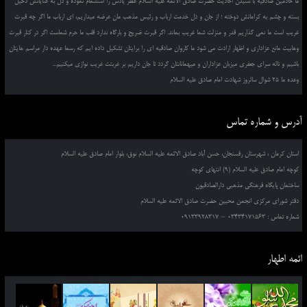
ما خادمین صادقیه با شنیدن احادیث حضرت صادق الائمه علیه السلام عطر یادش را استشمام نموده و دل به عنایاتش دخیل
بسته و چشم به کراماتش دوخته ؛ از جان و دل خدمت ارباب و رئیس مذهب مان عرضه میداریم، ای ارباب ما اگر چه قبرت
غریب است ما نمی گذاریم قدر و منزلت شما غریب بماند. اگر قبرت ضریح و بارگاه ندارد قلب ما حرم شماست اگر در کنار قبرت
وهابیت مانع عزاداری و اظهار ارادت می شود ما کاروان صادقیه ای را برایتان تشکیل داده ایم که رسما عهده دار مراسم هایتان
باشیم و ناله سرای جعفری میزبان عزاداران و میهمانانتان گردد تا جان داریم بر غربتت غریب نوازی میکنیم...
وعده ما 25 شوال سالروز شهادت امام صادق علیه السلام
آدرس و شماره تماس
استان کرمان ، شهرستان رفسنجان، حسن آباد صادق الائمه علیه السلام نوق، بلوار امام صادق علیه السلام
کوچه امام صادق علیه السلام (9) انتهای کوچه
ساختمان پایگاه فرهنگی مذهبی دارالصادقیون
دفتر شورای مرکزی انجمن محبین حضرت صادق الائمه علیه السلام
شماره تماس : 03434171563 – 09133928317
ائمه اطهار