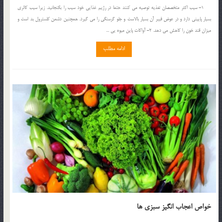
1- سيب اکثر متخصصان تغذيه توصيه مي کنند حتما در رژيم غذايي خود سيب را بگنجانيد. زيرا سيب کالري
بسيار پاييني دارد و در عوض فيبر آن بسيار بالاست و جلو گرسنگي را مي گيرد. همچنين دشمن کلسترول بد است و
ميزان قند خون را کاهش مي دهد. 2- آواکات پاين ميوه يي ...
ادامه مطلب
خواص اعجاب انگیز سبزی ها