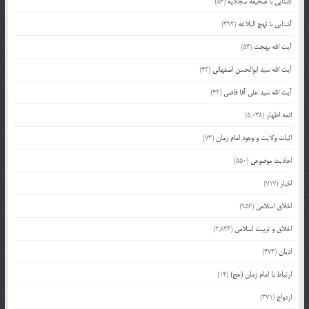
آشنایی با صحیفه سجادیه
(56)
آشنایی با نهج البلاغه
(392)
آیت الله بهجت
(54)
آیت الله سید ابوالحسن اصفهانی
(43)
آیت الله سید علی آقا قاضی
(42)
ائمه اطهار
(5,038)
اثبات ولایت و وجود امام زمان
(73)
احادیث موضوعی
(550)
اخبار
(717)
اخلاق اسلامی
(956)
اخلاق و تربیت اسلامی
(2,836)
ادیان
(474)
ارتباط با امام زمان (عج)
(14)
ازدواج
(371)