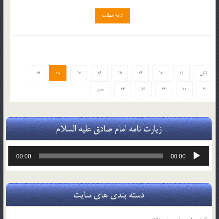
ادامه مطلب
18
قبلی
12
13
14
15
16
17
19
20
21
22
23
24
بعدی
زیارت نامه امام صادق علیه السلام
پخش‌کننده
00:00
00:00
صوت
دسته بندی های سایت