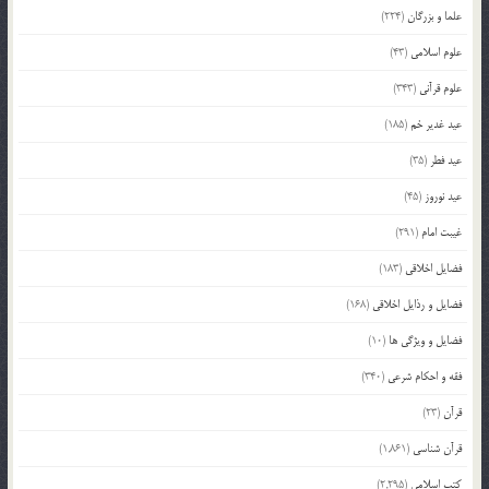
علما و بزرگان
(224)
علوم اسلامی
(43)
علوم قرآنی
(343)
عید غدیر خم
(185)
عید فطر
(35)
عید نوروز
(45)
غیبت امام
(291)
فضایل اخلاقی
(183)
فضایل و رذایل اخلاقی
(168)
فضایل و ویژگی ها
(10)
فقه و احکام شرعی
(340)
قرآن
(23)
قرآن شناسی
(1,861)
کتب اسلامی
(2,295)