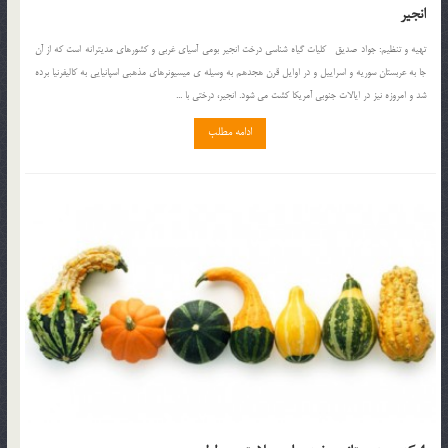
انجير
تهيه و تنظيم: جواد صديق کليات گياه شناسي درخت انجير بومي آسياي غربي و کشورهاي مديترانه است که از آن
جا به عربستان سوريه و اسراييل و در اوايل قرن هجدهم به وسيله ي ميسيونرهاي مذهبي اسپانيايي به کاليفرنيا برده
شد و امروزه نيز در ايالات جنوبي آمريکا کشت مي شود. انجير، درختي با ...
ادامه مطلب