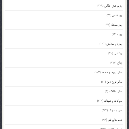
رژیم های غذایی
(209)
روز قدس
(31)
روز مباهله
(41)
روزه
(93)
روزه و سلامتی
(101)
زرتشتی
(40)
زنان
(317)
سایر روزها و ماه ها
(103)
سایر فروع دین
(72)
سایر مقالات
(5)
سوالات و شبهات
(420)
سیر و سلوک
(274)
شب های قدر
(46)