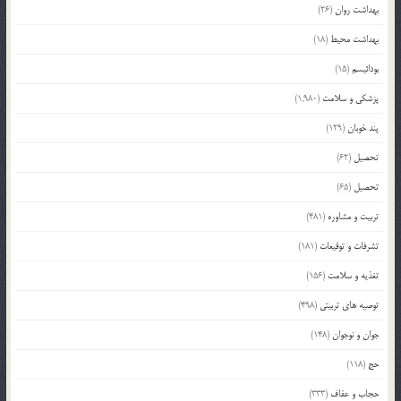
بهداشت روان
(26)
بهداشت محیط
(18)
بودائیسم
(15)
پزشکی و سلامت
(1,980)
پند خوبان
(129)
تحصیل
(62)
تحصیل
(65)
تربیت و مشاوره
(481)
تشرفات و توقیعات
(181)
تغذیه و سلامت
(156)
توصیه های تربیتی
(498)
جوان و نوجوان
(148)
حج
(118)
حجاب و عفاف
(333)