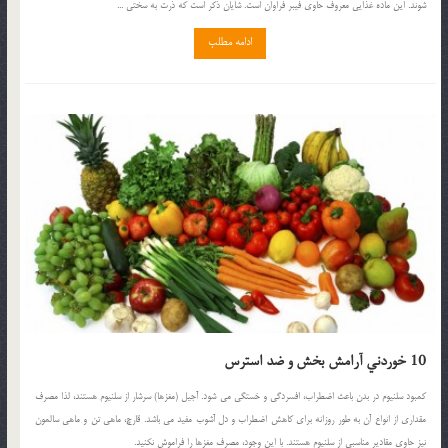
شوند. اين ماده غذايي معروف حاوي فيبر فراوان است. شايان ذكر است كه ذرت به سختي ...
ادامه مطلب
10 خوردني آرامش بخش و ضد استرس
کمبود سلنيوم در بدن باعث اضطراب، افسردگي و خستگي مي شود. آجيل (مغزها) سرشار از سلنيوم هستند، لذا مصرف
مقداري از انواع آن به طور روزانه براي کاهش اضطراب و دل آشوب مفيد مي باشد. قارچ، ماهي تن و ماهي سالمون
نيز حاوي مقادير مناسبي از سلنيوم هستند. با اين وجود، مصرف مغزها را فراموش نکنيد.