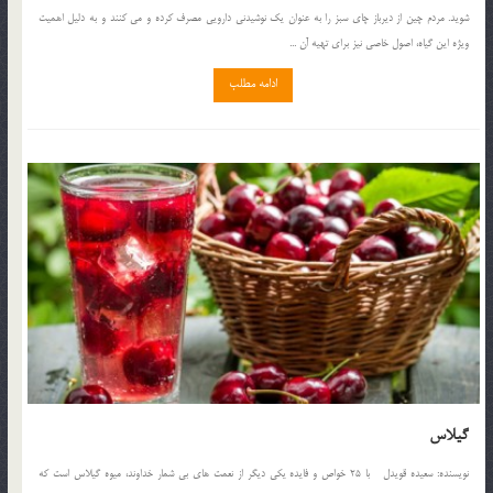
شويد. مردم چين از ديرباز چاي سبز را به عنوان يك نوشيدني دارويي مصرف كرده و مي كنند و به دليل اهميت
ويژه اين گياه، اصول خاصي نيز براي تهيه آن ...
ادامه مطلب
گيلاس
نويسنده: سعيده قويدل با 25 خواص و فايده يكي ديگر از نعمت هاي بي شمار خداوند، ميوه گيلاس است كه