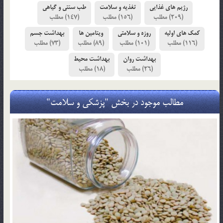
رژیم های غذایی
تغذیه و سلامت
طب سنتی و گیاهی
(147)
(156)
(209)
کمک های اولیه
روزه و سلامتی
ویتامین ها
بهداشت جسم
(73)
(89)
(101)
(116)
بهداشت روان
بهداشت محیط
(18)
(26)
مطالب موجود در بخش "پزشکی و سلامت"