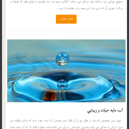
همچون چراغي زيبا بر شاخه هاي درختان مي درخشد. گيلاس، ميوه اي است خوشمزه و خوش طعم كه كوچك و
بزرگ از خوردن آن لذت مي برند. اين ميوه زيبا و خوشمزه از تيره ...
ادامه مطلب
آب، مايه حيات و زيبايي
مهم ترين موضوعي كه نبايد در طول روز از آن غافل شويم نوشيدن آب است. خوب است كه بدانيم چگونه اين
مايع با ارزش به سادگي مي تواند بيشترين سودرساني را براي بدن داشته باشد. همواره گفته اند كه آب مايه حيات