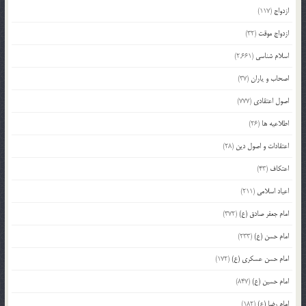
ازدواج
(117)
ازدواج موقت
(32)
اسلام شناسی
(2,661)
اصحاب و یاران
(37)
اصول اعتقادی
(777)
اطلاعیه ها
(26)
اعتقادات و اصول دین
(28)
اعتکاف
(43)
اعیاد اسلامی
(211)
امام جعفر صادق (ع)
(372)
امام حسن (ع)
(233)
امام حسن عسکری (ع)
(172)
امام حسین (ع)
(847)
امام رضا (ع)
(182)