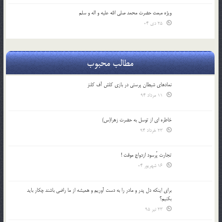
ویژه مبعث حضرت محمد صلی الله علیه و اله و سلم
25 دی 04
مطالب محبوب
نمادهای شیطان پرستی در بازی کلش آف کلنز
11 مرداد 94
خاطره ای از توسل به حضرت زهرا(س)
23 خرداد 94
تجارت پُرسود ازدواج موقت !
16 شهریور 04
براي اينكه دل پدر و مادر را به دست آوريم و هميشه از ما راضي باشند چكار بايد
بكنيم؟
23 تیر 95