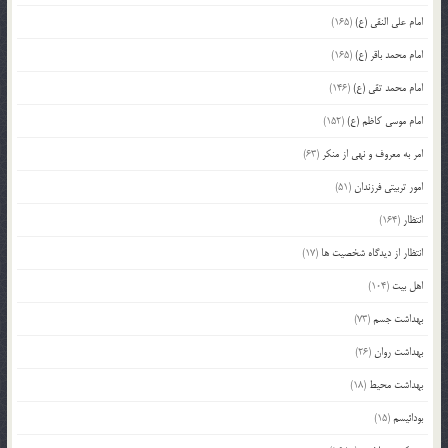
امام علی النقی (ع)
(165)
امام محمد باقر (ع)
(165)
امام محمد تقی (ع)
(146)
امام موسی کاظم (ع)
(152)
امر به معروف و نهی از منکر
(63)
امور تربیتی فرزندان
(51)
انتظار
(164)
انتظار از دیدگاه شخصیت ها
(17)
اهل بیت
(104)
بهداشت جسم
(73)
بهداشت روان
(26)
بهداشت محیط
(18)
بودائیسم
(15)