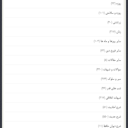
روزه
(93)
روزه و سلامتی
(101)
زرتشتی
(40)
زنان
(317)
سایر روزها و ماه ها
(103)
سایر فروع دین
(72)
سایر مقالات
(5)
سوالات و شبهات
(420)
سیر و سلوک
(274)
شب های قدر
(46)
شبهات اخلاقی
(217)
شرح احادیث
(51)
شرح حدیث
(550)
شرح دیوان حافظ
(11)