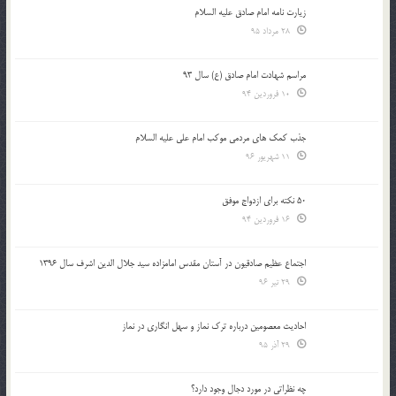
زیارت نامه امام صادق علیه السلام
28 مرداد 95
مراسم شهادت امام صادق (ع) سال 93
10 فروردین 94
جذب کمک های مردمی موکب امام علی علیه السلام
11 شهریور 96
50 نکته برای ازدواج موفق
16 فروردین 94
اجتماع عظیم صادقیون در آستان مقدس امامزاده سید جلال الدین اشرف سال 1396
29 تیر 96
احادیث معصومین درباره ترک نماز و سهل انگاری در نماز
29 آذر 95
چه نظراتی در مورد دجال وجود دارد؟