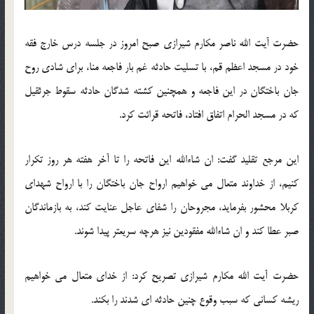
حضرت آیت الله ناصر مکارم شیرازی صبح امروز در جلسه درس خارج فقه
خود در مسجد اعظم قم، با تسلیت حادثه غم بار فاجعه منا، برای شادی روح
جان باختگان در این فاجعه و همچنین کشته شدگان حادثه سقوط جرثقیل
که در مسجد الحرام اتفاق افتاد، فاتحه قرائت کرد.
این مرجع تقلید گفت: ان شاءالله این فاتحه را تا آخر هفته هر روز تکرار
کنیم، از خداوند متعال می خواهیم ارواح جان باختگان را با ارواح شهدای
کربلا محشور بفرماید، مجروحان را شفای عاجل عنایت کند، به بازماندگان
صبر عطا کند و ان شاءالله مفقودین نیز هرچه سریعتر پیدا شوند.
حضرت آیت الله مکارم شیرازی تصریح کرد: از خدای متعال می خواهیم
ریشه کسانی که سبب وقوع چنین حادثه ای شدند را بکند.