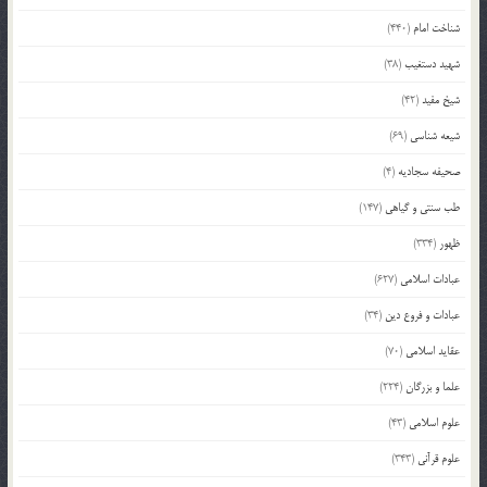
شناخت امام
(440)
شهید دستغیب
(38)
شیخ مفید
(42)
شیعه شناسی
(69)
صحیفه سجادیه
(4)
طب سنتی و گیاهی
(147)
ظهور
(334)
عبادات اسلامی
(627)
عبادات و فروع دین
(34)
عقاید اسلامی
(70)
علما و بزرگان
(224)
علوم اسلامی
(43)
علوم قرآنی
(343)