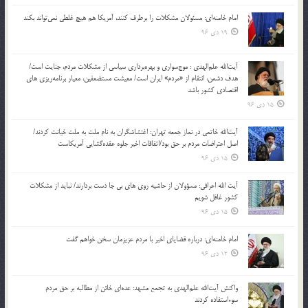
امام خامنه‌ای: مسئولان مشکلات را برطرف کنند، آمریکا هم هیچ غلطی نمی‌تواند بکند
19 دی 96
آیت‌الله علم‌الهدی : موج‌سواری و بهره‌برداری سیاسی از مشکلات مردم، جنایت است/
هدف دشمن، انتقام از «مردم» ایران است/ معیشت مستضعفین، معیار برنامه‌ریزی های
اقتصادی کشور باشد
15 دی 96
آیت‌الله خاتمی در نماز جمعه تهران: اغتشاشگران به نام ملت به ملت خیانت کردند/
اصل اعتراضات مردم بر حق بود/اتفاقات اخیر جلوه عقده‌گشایی آمریکاست
15 دی 96
آیت الله اعرافی: مسؤولان از حاشیه روی های بی جا دست بردارند/ نباید از مشکلات
کشور غافل شویم
15 دی 96
امام خامنه‌ای: درباره قضایای اخیر با مردم عزیزمان سخن خواهم گفت
12 دی 96
واکنش آیت‌الله علم‌الهدی به تجمع مشهد: عده‌ای خائن از مطالبه بر حق مردم
سوءاستفاده کردند