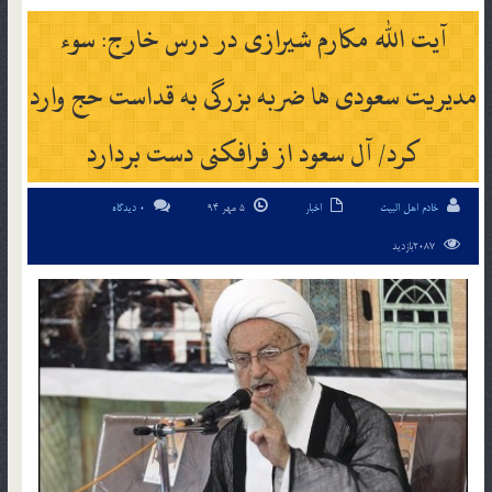
آیت الله مکارم شیرازی در درس خارج: سوء
مدیریت سعودی ها ضربه بزرگی به قداست حج وارد
کرد/ آل سعود از فرافکنی دست بردارد
خادم اهل البیت
اخبار
5 مهر 94
0 دیدگاه
2087بازدید