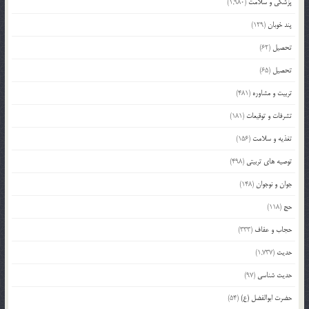
پزشکی و سلامت
(1,980)
پند خوبان
(129)
تحصیل
(62)
تحصیل
(65)
تربیت و مشاوره
(481)
تشرفات و توقیعات
(181)
تغذیه و سلامت
(156)
توصیه های تربیتی
(498)
جوان و نوجوان
(148)
حج
(118)
حجاب و عفاف
(333)
حدیث
(1,737)
حدیث شناسی
(97)
حضرت ابوالفضل (ع)
(54)