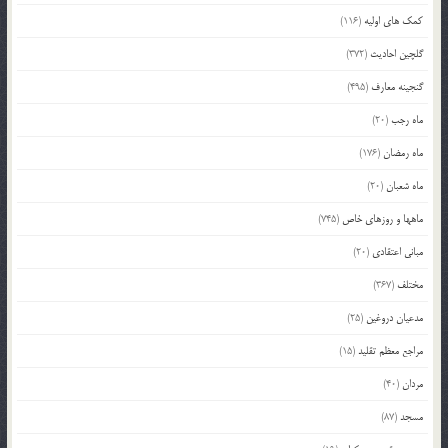
کمک های اولیه
(116)
گلچین احادیث
(372)
گنجینه معارف
(495)
ماه رجب
(20)
ماه رمضان
(176)
ماه شعبان
(20)
ماهها و روزهای خاص
(745)
مبانی اعتقادی
(20)
مختلف
(367)
مدعیان دروغین
(25)
مراجع معظم تقلید
(15)
مردان
(40)
مسجد
(87)