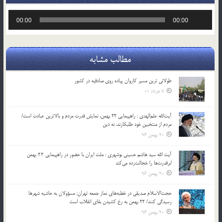
پخش‌کننده
00:00
00:00
صوت
مطالب مشابه
طولانی ترین مسیر کاروان پیاده روی صادقیه در کشور
7 خرداد 01
آیت‌الله علم‌الهدی : راهپیمایی 22 بهمن، نمایش قدرت مردم و بالاترین عبادت است/
مردم از منتخبین خود طلبکارند، نه دین
20 بهمن 96
آیت الله سید هاشم حسینی بوشهری : ملت ایران با حضور در راهپیمایی ۲۲ بهمن
ابرقدرت‌ها را خجالت‌زده می‌کند
20 بهمن 96
حجت‌الاسلام صدیقی در خطبه‌های نماز جمعه تهران: مسؤولان به حاشیه شهرها
رسیدگی کنند/ 22 بهمن به رخ کشیدن بقای انقلاب است
20 بهمن 96