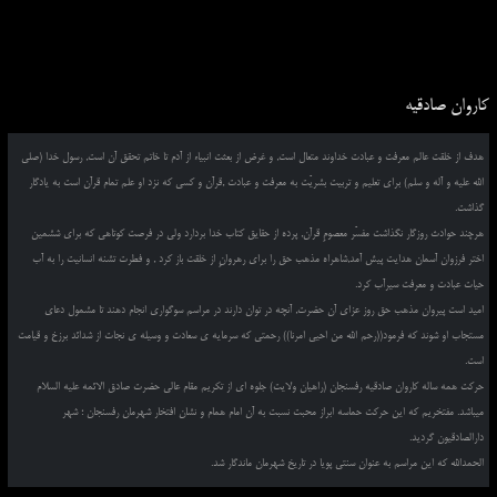
کاروان صادقیه
هدف از خلقت عالم معرفت و عبادت خداوند متعال است, و غرض از بعثت انبیاء از آدم تا خاتم تحقق آن است, رسول خدا (صلی
الله علیه و آله و سلم) برای تعلیم و تربیت بشریّت به معرفت و عبادت ,قرآن و کسی که نزد او علم تمام قرآن است به یادگار
گذاشت.
هرچند حوادث روزگار نگذاشت مفسّر معصومِ قرآن, پرده از حقایق کتاب خدا بردارد ولی در فرصت کوتاهی که برای ششمین
اختر فرزوان آسمان هدایت پیش آمد,شاهراه مذهب حق را برای رهروانِ از خلقت باز کرد , و فطرت تشنه انسانیت را به آب
حیات عبادت و معرفت سیرآب کرد.
امید است پیروان مذهب حق روز عزای آن حضرت, آنچه در توان دارند در مراسم سوگواری انجام دهند تا مشمول دعای
مستجاب او شوند که فرمود((رحم الله من احیی امرنا)) رحمتی که سرمایه ی سعادت و وسیله ی نجات از شدائد برزخ و قیامت
است.
حرکت همه ساله کاروان صادقیه رفسنجان (راهیان ولایت) جلوه ای از تکریم مقام عالی حضرت صادق الائمه علیه السلام
میباشد. مفتخریم که این حرکت حماسه ابراز محبت نسبت به آن امام همام و نشان افتخار شهرمان رفسنجان ؛ شهر
دارالصادقیون گردید.
الحمدالله که این مراسم به عنوان سنتی پویا در تاریخ شهرمان ماندگار شد.