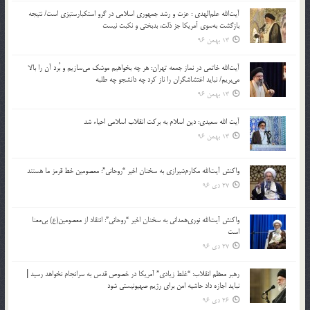
آیت‌الله علم‌الهدی : عزت و رشد جمهوری اسلامی در گرو استکبارستیزی است/ نتیجه
بازگشت به‌سوی آمریکا جز ذلت، بدبختی و نکبت نیست
13 بهمن 96
آیت‌الله خاتمی در نماز جمعه تهران: هر چه بخواهیم موشک می‌سازیم و بُرد آن را بالا
می‌بریم/ نباید اغتشاشگران را ناز کرد چه دانشجو چه طلبه
13 بهمن 96
آیت الله سعیدی: دین اسلام به برکت انقلاب اسلامی احیاء شد
13 بهمن 96
واکنش آیت‌الله مکارم‌شیرازی به سخنان اخیر “روحانی”: معصومین خط قرمز ما هستند
27 دی 96
واکنش آیت‌الله نوری‌همدانی به سخنان اخیر “روحانی”: انتقاد از معصومین(ع) بی‌معنا
است
27 دی 96
رهبر معظم انقلاب: “غلط زیادی” آمریکا در خصوص قدس به سرانجام نخواهد رسید |
نباید اجازه داد حاشیه امن برای رژیم صهیونیستی شود
26 دی 96