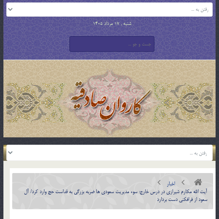
شنبه , 17 مرداد 1405
اخبار
آیت الله مکارم شیرازی در درس خارج: سوء مدیریت سعودی ها ضربه بزرگی به قداست حج وارد کرد/ آل
سعود از فرافکنی دست بردارد