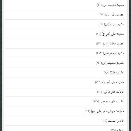
حضرت خدیجه (س)
(41)
حضرت رقیه (س)
(13)
حضرت زینب (س)
(66)
حضرت علی اکبر (ع)
(23)
حضرت فاطمه (س)
(530)
حضرت محمد (ص)
(613)
حضرت معصومه (س)
(45)
حکایت ها
(2,244)
حکایت های آموزنده
(749)
حکایت های قرآنی
(107)
حکایت های معصومین
(838)
حکومت جهانی امام زمان (عج)
(24)
خاندان عصمت
(15)
خانواده
(227)