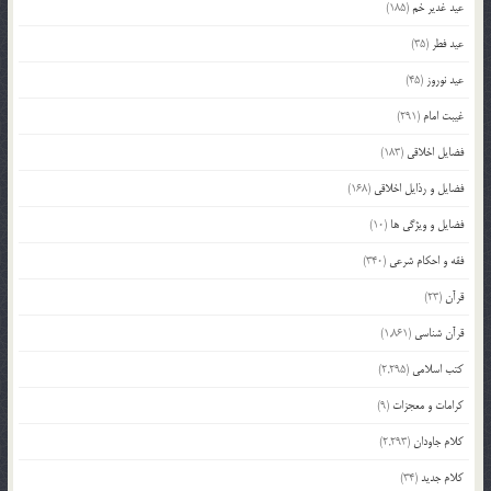
عید غدیر خم
(185)
عید فطر
(35)
عید نوروز
(45)
غیبت امام
(291)
فضایل اخلاقی
(183)
فضایل و رذایل اخلاقی
(168)
فضایل و ویژگی ها
(10)
فقه و احکام شرعی
(340)
قرآن
(23)
قرآن شناسی
(1,861)
کتب اسلامی
(2,295)
کرامات و معجزات
(9)
کلام جاودان
(2,293)
کلام جدید
(34)