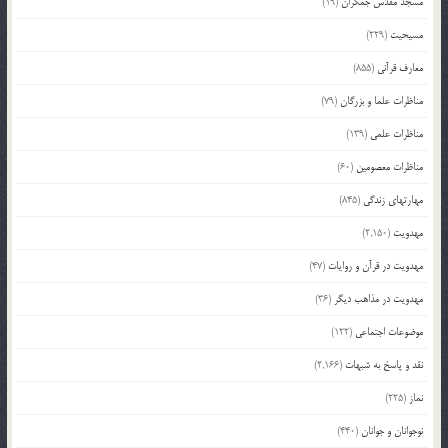
مسجد مقدس جمکران
(19)
مسیحیت
(229)
معارف قرآنی
(855)
مناظرات علما و بزرگان
(79)
مناظرات علمی
(139)
مناظرات معصومین
(60)
مهارتهای زندگی
(845)
مهدویت
(2,150)
مهدویت در قرآن و روایات
(47)
مهدویت در مذاهب دیگر
(36)
موضوعات اجتماعی
(122)
نقد و پاسخ به شبهات
(2,166)
نماز
(225)
نوجوانان و جوانان
(440)