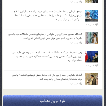
8 دی 96
موحدی کرمانی در خطبه‌های نمازجمعه تهران: ضربه‌ سران فتنه به ایران و اسلام در
تاریخ بی‌بدیل است/ مردم بدانند پول‌ها را بدهکاران کلان بانکی بلعیده‌اند/ خدا
مسئولان ما را از خواب بیدار کند
8 دی 96
آیت الله سعیدی: مسؤولان برای جلوگیری از بسترهای فتنه حل مشکلات مردم را جدی
بگیرند/ پر ادعایی و شعار دادن عوض عمل کردن انقلابی نمایی است
8 دی 96
رهبر انقلاب:کسانی که همه امکانات کشور دستشان هست یا بوده حق ندارند نقش
اپوزیسیون بازی کنند/ نمی‌شود انسان یک‌ دهه همه‌کاره کشور باشد و دهه بعد
مخالف‌خوان شود
6 دی 96
آیت‌الله علم‌الهدی : بعد از پنج سال تازه به فکر حقوق شهروندی افتادید!؟/ نوامیس
مردم امنیت ندارند، فضای مجازی را مدیریت کنید
1 دی 96
تازه ترین مطالب