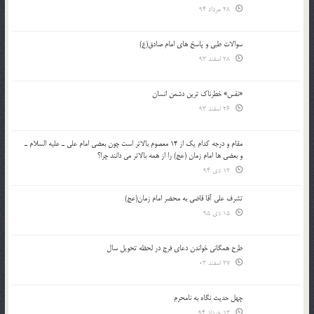
28 مرداد 94
سوالات طبی و پاسخ های امام صادق(ع)
28 اسفند 93
«نفس» خطرناک ترین دشمن انسان
26 اسفند 93
مقام و درجه كدام يك از 14 معصوم بالاتر است چون بعضي امام علي ـ عليه السلام ـ
و بعضي ها امام زمان (عج) را از همه بالاتر مي دانند چرا؟
12 دی 94
تشرف علي آقا قاضي به محضر امام زمان(عج)
15 دی 95
طرح همگانی خواندن دعای فرج در لحظه تحویل سال
27 اسفند 03
چهل حدیث نگاه به نامحرم
13 خرداد 94