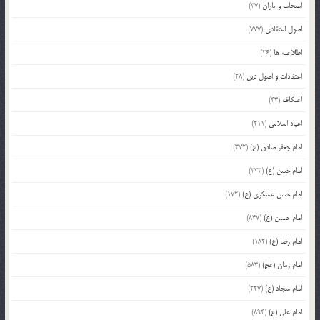
اصحاب و یاران
(37)
اصول اعتقادی
(777)
اطلاعیه ها
(26)
اعتقادات و اصول دین
(28)
اعتکاف
(43)
اعیاد اسلامی
(211)
امام جعفر صادق (ع)
(372)
امام حسن (ع)
(233)
امام حسن عسکری (ع)
(172)
امام حسین (ع)
(847)
امام رضا (ع)
(182)
امام زمان (عج)
(583)
امام سجاد (ع)
(227)
امام علی (ع)
(894)