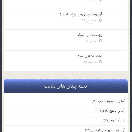
آیا جرقه ظهور در یمن زده شده است ؟!
8 فروردین 94
ویژه ماه شعبان المعظّم
28 دی 04
مواظب نگاهتان باشید!!!
18 اسفند 93
دسته بندی های سایت
آشنایی با صحیفه سجادیه
(56)
آشنایی با نهج البلاغه
(392)
آیت الله بهجت
(54)
آیت الله سید ابوالحسن اصفهانی
(43)