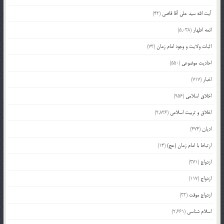
آیت الله سید علی آقا قاضی
(42)
ائمه اطهار
(5,038)
اثبات ولایت و وجود امام زمان
(73)
احادیث موضوعی
(550)
اخبار
(717)
اخلاق اسلامی
(956)
اخلاق و تربیت اسلامی
(2,836)
ادیان
(474)
ارتباط با امام زمان (عج)
(14)
ازدواج
(371)
ازدواج
(117)
ازدواج موقت
(32)
اسلام شناسی
(2,661)