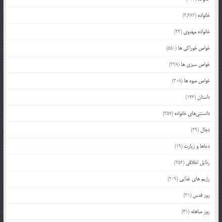
خانواده
(2,682)
خانواده مهدوی
(22)
خواص خوراکی ها
(550)
خواص سبزی ها
(228)
خواص میوه ها
(308)
داستان
(146)
دانستنی‌های خانواده
(357)
دجال
(29)
دعاها و زیارت
(19)
رذایل اخلاقی
(252)
رژیم های غذایی
(209)
روز قدس
(31)
روز مباهله
(41)