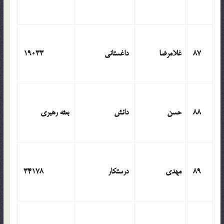
87
غلامرضا
داغستانی
19033
88
حسن
دانش
بعثه رهبری
89
مهدی
درستکار
34178