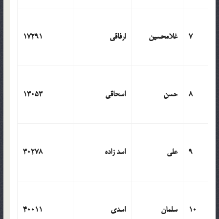
7
غلامحسین
ارفاقی
17291
8
حسن
اسحاقی
13053
9
علی
اسد زاده
30278
10
سلمان
اسدی
40011