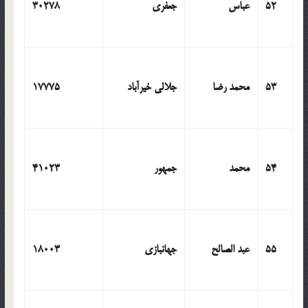
52
عباس
جعفری
30278
53
محمد رضا
جلالی خیرآباد
17775
54
محمد
جمهور
41023
55
عبد الصالح
جهانبازی
18003