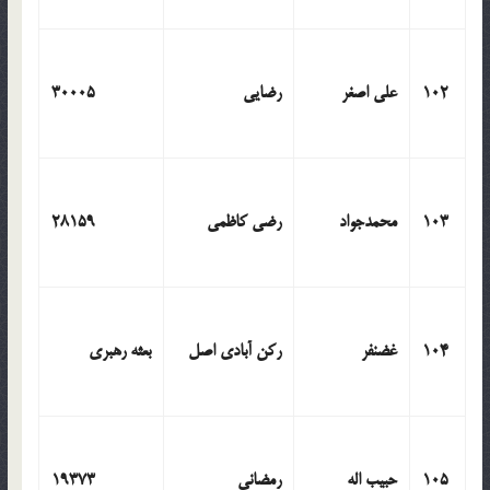
102
علی اصغر
رضایی
30005
103
محمدجواد
رضی کاظمی
28159
104
غضنفر
رکن آبادی اصل
بعثه رهبری
105
حبیب اله
رمضانی
19373