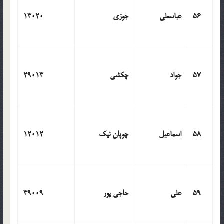
56
عباسعلی
جوزی
13020
57
جواد
چکشی
29013
58
اسماعیل
چوپان نیک
12012
59
علی
حاجی پور
39009