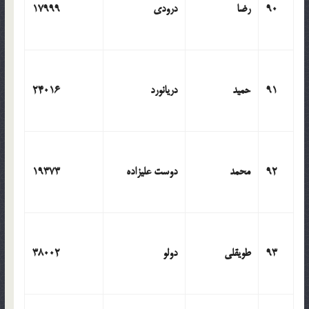
90
رضا
درودی
17999
91
حمید
دریانورد
24016
92
محمد
دوست علیزاده
19373
93
طویقلی
دولو
38002