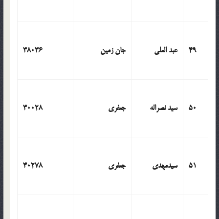
49
عبد العلی
جان زمین
38036
50
سید نصراله
جعفری
30028
51
سیدمهدی
جعفری
30278