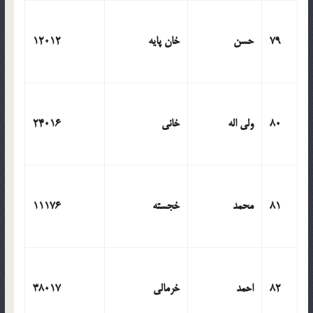
79
حسن
خان پایه
12012
80
ولی اله
خانی
24016
81
محمد
خجسته
11176
82
احمد
خرمالی
38017