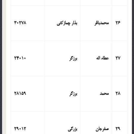
26
محمدباقر
بذار چمازکتی
30278
27
عطاء اله
برزگر
24010
28
محمد
برزگر
28159
29
صفرجان
بزرگی
29012