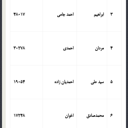
3
ابراهیم
احمد جامی
48017
4
مردان
احمدی
30278
5
سید علی
احمدیان زاده
19054
6
محمدصادق
اخوان
17248