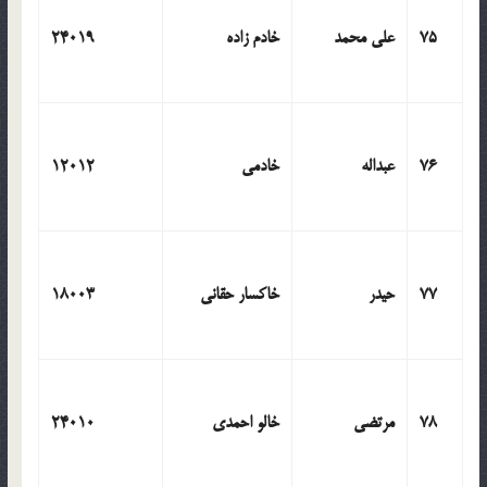
75
علی محمد
خادم زاده
24019
76
عبداله
خادمی
12012
77
حیدر
خاکسار حقانی
18003
78
مرتضی
خالو احمدی
24010