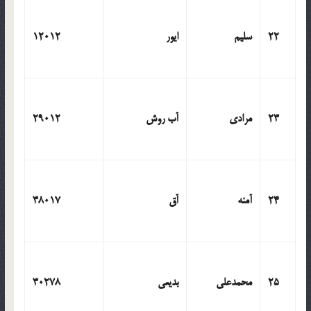
22
سلیم
ایور
12012
23
مرادی
آب روش
29012
24
آمنه
آق
38017
25
محمدعلی
بدیعی
30278