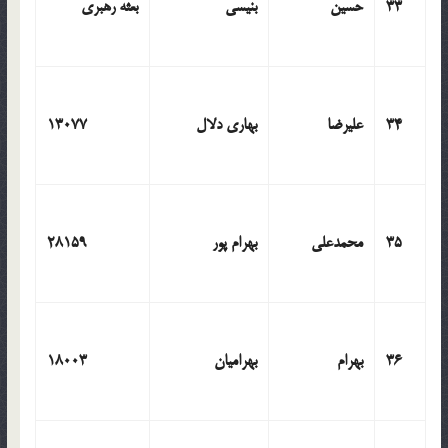
33
حسین
بنیسی
بعثه رهبری
34
علیرضا
بهاری دلال
13077
35
محمدعلی
بهرام پور
28159
36
بهرام
بهرامیان
18003