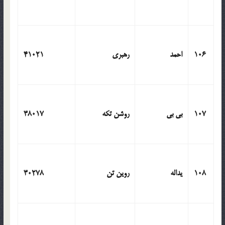
106
احمد
رهبری
41021
107
بی بی
روشن تکه
38017
108
یداله
روین تن
30278