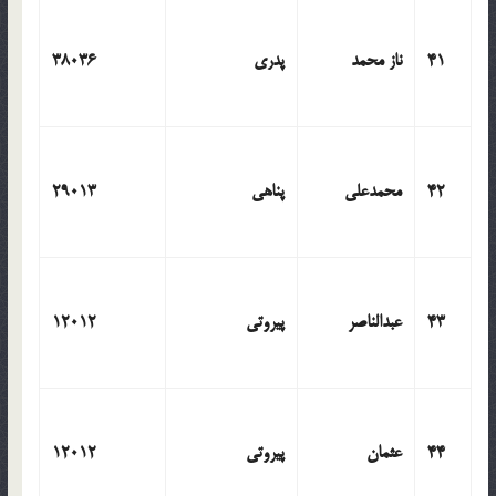
41
ناز محمد
پدری
38036
42
محمدعلی
پناهی
29013
43
عبدالناصر
پیروتی
12012
44
عثمان
پیروتی
12012