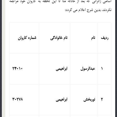
اسامی زائرانی که بعد از حادثه منا تا این لحظه به کاروان خود مراجعه
نکردند، بدین شرح اعلام می گردد:
ردیف
نام
نام خانوادگی
شماره کاروان
1
عبدالرسول
ابراهیمی
24010
2
نوربخش
ابراهیمی
30278