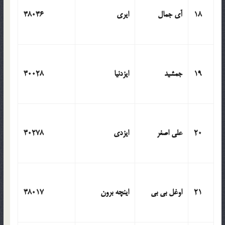
18
آی جمال
ایری
38036
19
جمشید
ایزدنیا
30028
20
علی اصغر
ایزدی
30278
21
اوغل بی بی
اینچه برون
38017