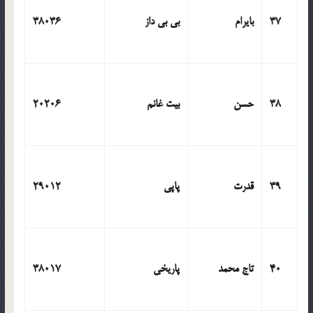
37
بایرام
بی بی داز
38036
38
حسن
بیت غانم
20206
39
قدرت
پاپی
29012
40
تاج محمد
پاریخی
38017