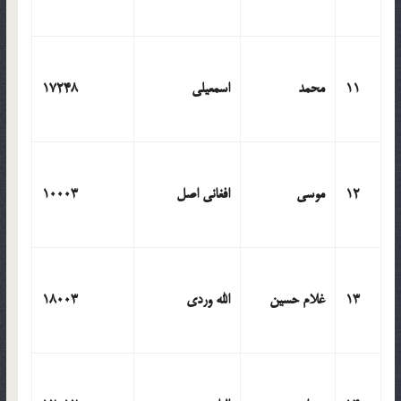
11
محمد
اسمعیلی
17248
12
موسی
افغانی اصل
10003
13
غلام حسین
الله وردی
18003