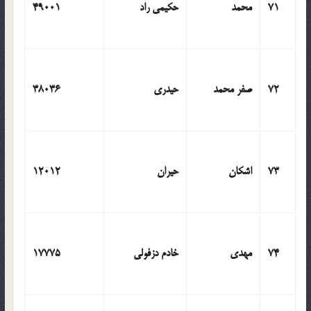
71
محمد
حکیمی راد
49001
72
صفر محمد
حیدری
38036
73
اشکان
حیران
12012
74
مهدی
خادم دزفولی
17775