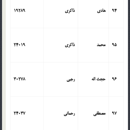
94
هادی
ذاکری
19289
95
محمد
ذاکری
24019
96
حجت اله
رجبی
30278
97
مصطفی
رحمانی
24037