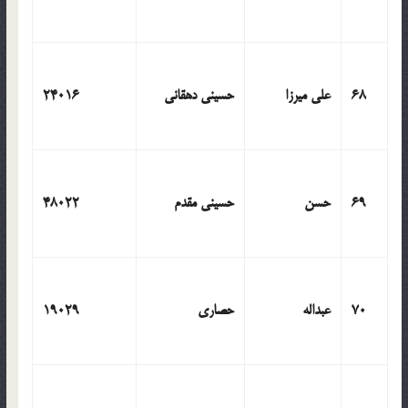
68
علی میرزا
حسینی دهقانی
24016
69
حسن
حسینی مقدم
48022
70
عبداله
حصاری
19029