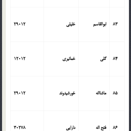
83
ابوالقاسم
خلیلی
29012
84
گلی
خمانیری
12012
85
ماشااله
خورشیدوند
29012
86
فتح اله
دارایی
30278