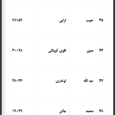
45
حبیب
ترابی
28159
46
معین
تقوی کویتانی
30028
47
عبد الله
توغدری
38036
48
محمد
جاتن
19029