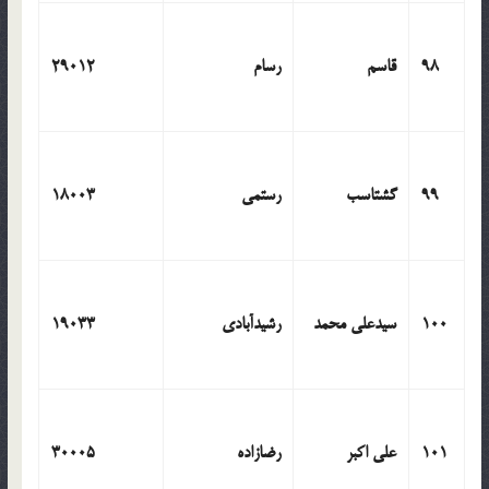
98
قاسم
رسام
29012
99
گشتاسب
رستمی
18003
100
سیدعلی محمد
رشیدآبادی
19033
101
علی اکبر
رضازاده
30005