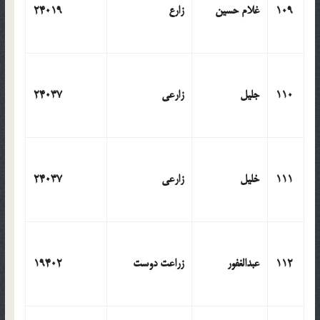
109
غلام حسین
زارع
24019
110
جلیل
زارعی
24037
111
خلیل
زارعی
24037
112
عبدالغفور
زراعت دوست
19402