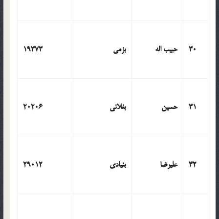
30
حبیب اله
بزمی
19373
31
حسین
بغلانی
20206
32
علیرضا
بنیادی
29012