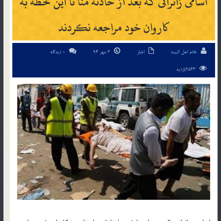
اسامی زائرانی که بعد از حادثه منا تا این لحظه به
کاروان خود مراجعه نکردند
خادم اهل البیت
اخبار
3 مهر 94
0 دیدگاه
2563بازدید