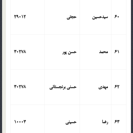
60
سیدحسین
حجتی
29012
61
محمد
حسن پور
30278
62
مهدی
حسنی برنجستانی
30278
63
رضا
حسینی
10003