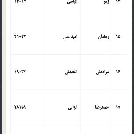
14
زهرا
الیاسی
12012
15
رمضان
امید علی
41023
16
مرادعلی
انجیدنی
19033
17
حمیدرضا
انزایی
28159